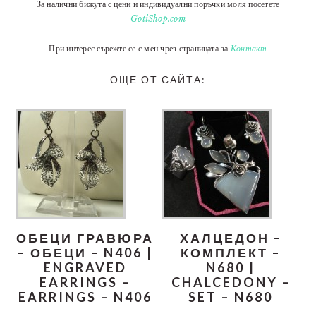
За налични бижута с цени и индивидуални поръчки моля посетете
GotiShop.com
При интерес сърежте се с мен чрез страницата за
Контакт
ОЩЕ ОТ САЙТА:
ОБЕЦИ ГРАВЮРА
ХАЛЦЕДОН –
– ОБЕЦИ – N406 |
КОМПЛЕКТ –
ENGRAVED
N680 |
EARRINGS –
CHALCEDONY –
EARRINGS – N406
SET – N680