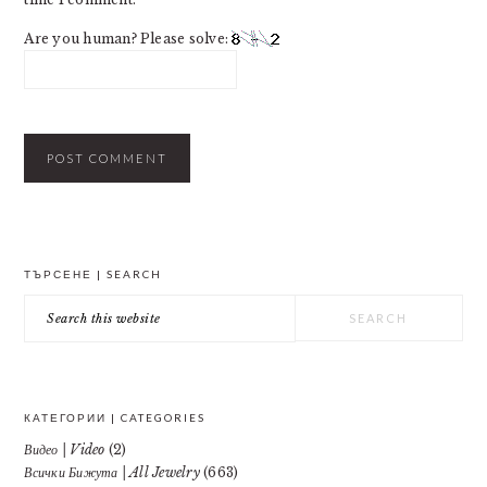
Are you human? Please solve:
PRIMARY
ТЪРСЕНЕ | SEARCH
SIDEBAR
Search
this
website
КАТЕГОРИИ | CATEGORIES
Видео | Video
(2)
Всички Бижута | All Jewelry
(663)