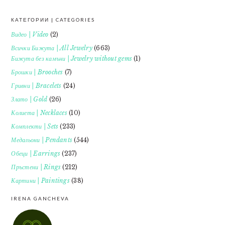
КАТЕГОРИИ | CATEGORIES
FOOTER
Видео | Video
(2)
Всички Бижута | All Jewelry
(663)
Бижута без камъни | Jewelry without gems
(1)
Брошки | Brooches
(7)
Гривни | Bracelets
(24)
Злато | Gold
(26)
Колиета | Necklaces
(10)
Комплекти | Sets
(233)
Медальони | Pendants
(544)
Обеци | Earrings
(237)
Пръстени | Rings
(212)
Картини | Paintings
(38)
IRENA GANCHEVA