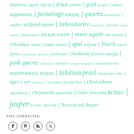
друза | druse
злато | gold
dendritic agate
камея | cameo
картини | paintings
кварц | quartz
кехлибар |
лабрадорит | labradorite
amber
ларимар | larimar
лунен
мъхов ахат | moss agate
обсидиан |
камък | Moonstone
опал | opal
перли | Pearls
Obsidian
оникс | onyx
пирит |
розов кварц |
родонит | rhodonite
pyrite
планински кристал
pink quartz
содалит | sodalite
сонора сънрайз | sonora sunrise
таитянска перла | tahitian pearl
тигрово око |
tiger's eye
халцедон | Chalcedony
тюркоаз | turquoise
яспис |
хризокола | Chrysocolla
цирконий | Cubic zirconia
jasper
яспис брегча | Brecciated Jasper
STAY CONNECTED