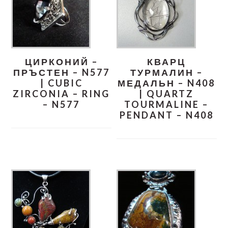
ЦИРКОНИЙ –
КВАРЦ
ПРЪСТЕН – N577
ТУРМАЛИН –
| CUBIC
МЕДАЛЬН – N408
ZIRCONIA – RING
| QUARTZ
– N577
TOURMALINE –
PENDANT – N408