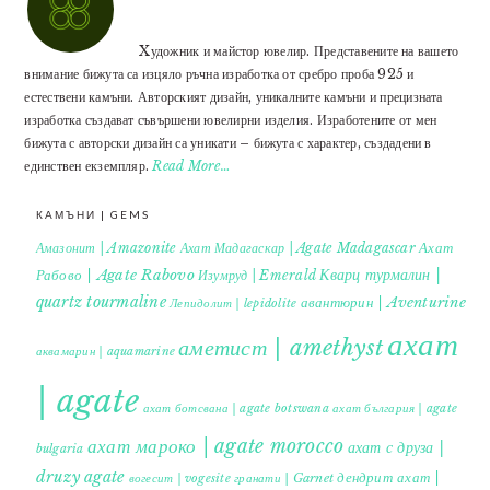
Xудожник и майстор ювелир. Представените на вашето
внимание бижута са изцяло ръчна изработка от сребро проба 925 и
естествени камъни. Авторският дизайн, уникалните камъни и прецизната
изработка създават съвършени ювелирни изделия. Изработените от мен
бижута с авторски дизайн са уникати – бижута с характер, създадени в
единствен екземпляр.
Read More…
КАМЪНИ | GEMS
Ахат
Амазонит | Amazonite
Ахат Мадагаскар | Agate Madagascar
Кварц турмалин |
Рабово | Agate Rabovo
Изумруд | Emerald
quartz tourmaline
авантюрин | Aventurine
Лепидолит | lepidolite
ахат
аметист | amethyst
аквамарин | aquamarine
| agate
ахат ботсвана | agate botswana
ахат българия | agate
ахат мароко | agate morocco
ахат с друза |
bulgaria
druzy agate
дендрит ахат |
гранати | Garnet
вогесит | vogesite