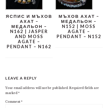
ЯСПИС И МЪХОВ
МЪХОВ АХАТ –
АХАТ –
МЕДАЛЬОН –
МЕДАЛЬОН –
N152 | MOSS
N162 | JASPER
AGATE –
AND MOSS
PENDANT – N152
AGATE –
PENDANT – N162
READER
LEAVE A REPLY
INTERACTIONS
Your email address will not be published.
Required fields are
marked
*
Comment
*