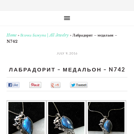
Home
»
Всички Бижута | All Jewelry
»
Лабрадорит – медальон –
N742
JULY 9, 2016
ЛАБРАДОРИТ – МЕДАЛЬОН – N742
0
0
0
0