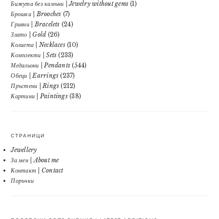
Бижута без камъни | Jewelry without gems
(1)
Брошки | Brooches
(7)
Гривни | Bracelets
(24)
Злато | Gold
(26)
Колиета | Necklaces
(10)
Комплекти | Sets
(233)
Медальони | Pendants
(544)
Обеци | Earrings
(237)
Пръстени | Rings
(212)
Картини | Paintings
(38)
СТРАНИЦИ
Jewellery
За мен | About me
Контакт | Contact
Поръчки