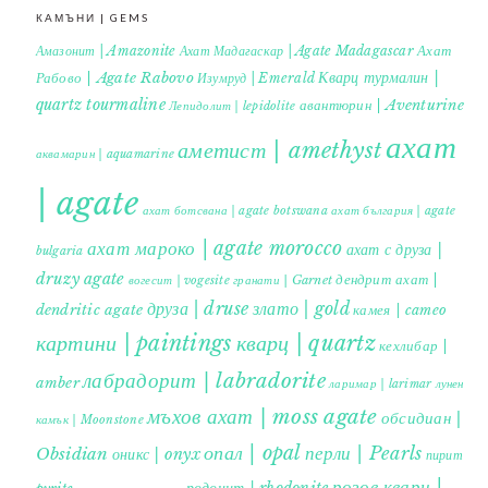
КАМЪНИ | GEMS
Ахат
Амазонит | Amazonite
Ахат Мадагаскар | Agate Madagascar
Кварц турмалин |
Рабово | Agate Rabovo
Изумруд | Emerald
quartz tourmaline
авантюрин | Aventurine
Лепидолит | lepidolite
ахат
аметист | amethyst
аквамарин | aquamarine
| agate
ахат ботсвана | agate botswana
ахат българия | agate
ахат мароко | agate morocco
ахат с друза |
bulgaria
druzy agate
дендрит ахат |
гранати | Garnet
вогесит | vogesite
друза | druse
злато | gold
dendritic agate
камея | cameo
картини | paintings
кварц | quartz
кехлибар |
лабрадорит | labradorite
amber
ларимар | larimar
лунен
мъхов ахат | moss agate
обсидиан |
камък | Moonstone
опал | opal
перли | Pearls
Obsidian
оникс | onyx
пирит |
розов кварц |
родонит | rhodonite