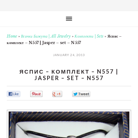
Home
»
Всички Бижута | All Jewelry
»
Комплекти | Sets
»
Яспис –
комплект – N557 | Jasper – set – N557
JANUARY 24, 2013
ЯСПИС – КОМПЛЕКТ – N557 |
JASPER – SET – N557
0
0
0
0