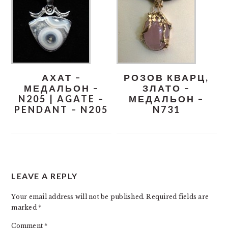
АХАТ –
РОЗОВ КВАРЦ,
МЕДАЛЬОН –
ЗЛАТО –
N205 | AGATE –
МЕДАЛЬОН –
PENDANT – N205
N731
READER
LEAVE A REPLY
INTERACTIONS
Your email address will not be published.
Required fields are
marked
*
Comment
*