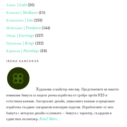
Злато | Gold
(26)
Колиета | Necklaces
(10)
Комплекти | Sets
(233)
Медальони | Pendants
(544)
Обеци | Earrings
(237)
Пръстени | Rings
(212)
Картини | Paintings
(38)
IRENA GANCHEVA
Xудожник и майстор ювелир. Представените на вашето
внимание бижута са изцяло ръчна изработка от сребро проба 925 и
естествени камъни. Авторският дизайн, уникалните камъни и прецизната
изработка създават съвършени ювелирни изделия. Изработените от мен
бижута с авторски дизайн са уникати – бижута с характер, създадени в
единствен екземпляр.
Read More…