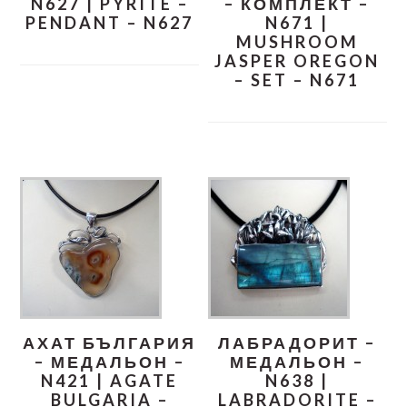
N627 | PYRITE –
– КОМПЛЕКТ –
PENDANT – N627
N671 |
MUSHROOM
JASPER OREGON
– SET – N671
АХАТ БЪЛГАРИЯ
ЛАБРАДОРИТ –
– МЕДАЛЬОН –
МЕДАЛЬОН –
N421 | AGATE
N638 |
BULGARIA –
LABRADORITE –