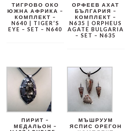
ТИГРОВО ОКО
ОРФЕЕВ АХАТ
ЮЖНА АФРИКА –
БЪЛГАРИЯ –
КОМПЛЕКТ –
КОМПЛЕКТ –
N640 | TIGER’S
N635 | ORPHEUS
EYE – SET – N640
AGATE BULGARIA
– SET – N635
ПИРИТ –
МЪШРУУМ
МЕДАЛЬОН –
ЯСПИС ОРЕГОН