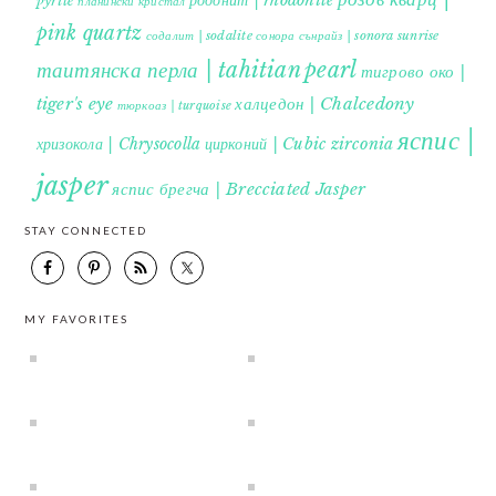
pyrite
планински кристал
pink quartz
содалит | sodalite
сонора сънрайз | sonora sunrise
таитянска перла | tahitian pearl
тигрово око |
tiger's eye
халцедон | Chalcedony
тюркоаз | turquoise
яспис |
хризокола | Chrysocolla
цирконий | Cubic zirconia
jasper
яспис брегча | Brecciated Jasper
STAY CONNECTED
MY FAVORITES