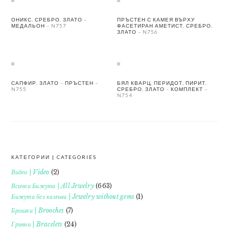
ОНИКС, СРЕБРО, ЗЛАТО –
ПРЪСТЕН С КАМЕЯ ВЪРХУ
МЕДАЛЬОН – N757
ФАСЕТИРАН АМЕТИСТ, СРЕБРО,
ЗЛАТО – N756
САПФИР, ЗЛАТО – ПРЪСТЕН –
БЯЛ КВАРЦ, ПЕРИДОТ, ПИРИТ,
N755
СРЕБРО, ЗЛАТО – КОМПЛЕКТ –
N754
КАТЕГОРИИ | CATEGORIES
FOOTER
Видео | Video
(2)
Всички Бижута | All Jewelry
(663)
Бижута без камъни | Jewelry without gems
(1)
Брошки | Brooches
(7)
Гривни | Bracelets
(24)