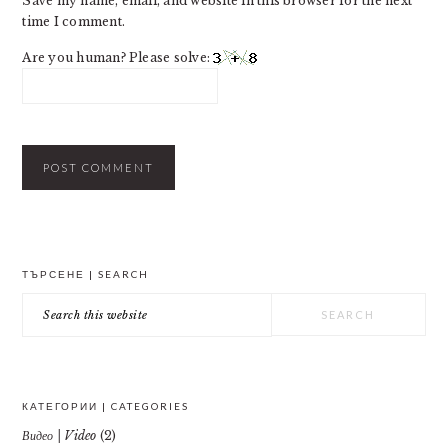
Save my name, email, and website in this browser for the next
time I comment.
Are you human? Please solve:
PRIMARY
ТЪРСЕНЕ | SEARCH
SIDEBAR
Search
this
website
КАТЕГОРИИ | CATEGORIES
Видео | Video
(2)