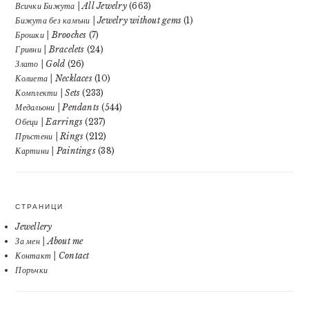
Всички Бижута | All Jewelry
(663)
Бижута без камъни | Jewelry without gems
(1)
Брошки | Brooches
(7)
Гривни | Bracelets
(24)
Злато | Gold
(26)
Колиета | Necklaces
(10)
Комплекти | Sets
(233)
Медальони | Pendants
(544)
Обеци | Earrings
(237)
Пръстени | Rings
(212)
Картини | Paintings
(38)
СТРАНИЦИ
Jewellery
За мен | About me
Контакт | Contact
Поръчки