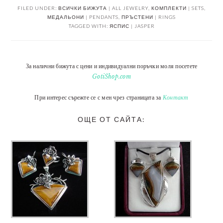
FILED UNDER:
ВСИЧКИ БИЖУТА | ALL JEWELRY
,
КОМПЛЕКТИ | SETS
,
МЕДАЛЬОНИ | PENDANTS
,
ПРЪСТЕНИ | RINGS
TAGGED WITH:
ЯСПИС | JASPER
За налични бижута с цени и индивидуални поръчки моля посетете
GotiShop.com
При интерес сърежте се с мен чрез страницата за
Контакт
ОЩЕ ОТ САЙТА: