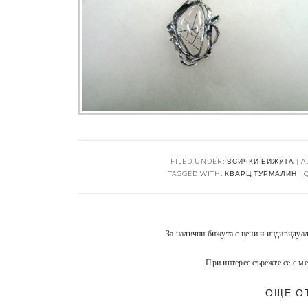
FILED UNDER:
ВСИЧКИ БИЖУТА | A
TAGGED WITH:
КВАРЦ ТУРМАЛИН | 
За налични бижута с цени и индивидуа
При интерес сърежте се с ме
ОЩЕ О