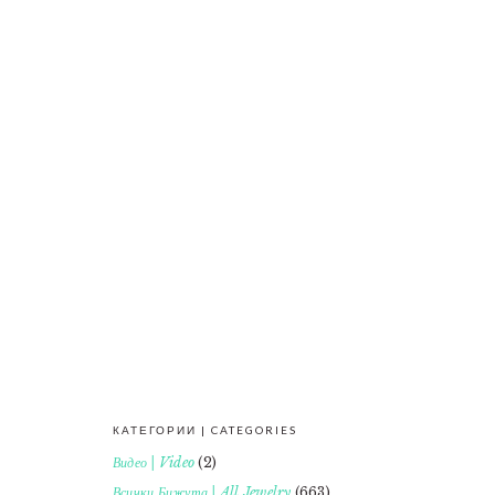
КАТЕГОРИИ | CATEGORIES
FOOTER
Видео | Video
(2)
Всички Бижута | All Jewelry
(663)