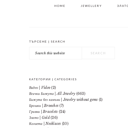
HOME
JEWELLERY
ЗЛАТО
ТЪРСЕНЕ | SEARCH
PRIMARY
Search
SIDEBAR
this
website
КАТЕГОРИИ | CATEGORIES
Видео | Video
(2)
Всички Бижута | All Jewelry
(663)
Бижута без камъни | Jewelry without gems
(1)
Брошки | Brooches
(7)
Гривни | Bracelets
(24)
Злато | Gold
(26)
Колиета | Necklaces
(10)