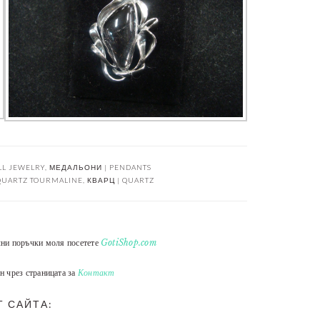
LL JEWELRY
,
МЕДАЛЬОНИ | PENDANTS
QUARTZ TOURMALINE
,
КВАРЦ | QUARTZ
лни поръчки моля посетете
GotiShop.com
н чрез страницата за
Контакт
Т САЙТА: