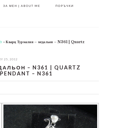
ЗА МЕН | ABOUT ME
ПОРЪЧКИ
ts
»
Кварц Турмалин – медальон – N361 | Quartz
Y 25, 2012
АЛЬОН – N361 | QUARTZ
PENDANT – N361