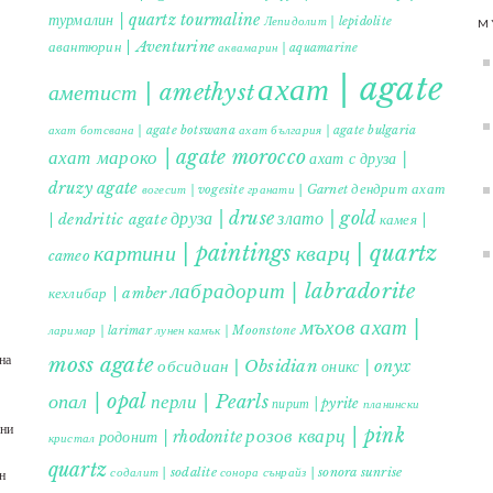
турмалин | quartz tourmaline
Лепидолит | lepidolite
M
авантюрин | Aventurine
аквамарин | aquamarine
ахат | agate
аметист | amethyst
ахат ботсвана | agate botswana
ахат българия | agate bulgaria
ахат мароко | agate morocco
ахат с друза |
druzy agate
дендрит ахат
гранати | Garnet
вогесит | vogesite
друза | druse
злато | gold
| dendritic agate
камея |
картини | paintings
кварц | quartz
cameo
лабрадорит | labradorite
кехлибар | amber
мъхов ахат |
ларимар | larimar
лунен камък | Moonstone
на
moss agate
обсидиан | Obsidian
оникс | onyx
опал | opal
перли | Pearls
пирит | pyrite
планински
ъни
розов кварц | pink
родонит | rhodonite
кристал
quartz
содалит | sodalite
сонора сънрайз | sonora sunrise
н