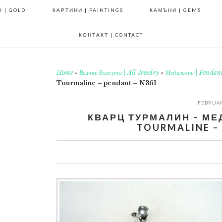
 | GOLD
КАРТИНИ | PAINTINGS
КАМЪНИ | GEMS
КОНТАКТ | CONTACT
Home
»
Всички Бижута | All Jewelry
»
Медальони | Pendan
Tourmaline – pendant – N361
FEBRUAR
КВАРЦ ТУРМАЛИН – МЕД
TOURMALINE – 
0
0
0
0