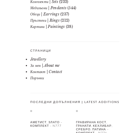
Комплекти | Sets
(233)
Медальони | Pendants
(544)
Обеци | Earrings
(237)
Пръстени | Rings
(212)
Картини | Paintings
(38)
СТРАНИЦИ
Jewellery
За мен | About me
Контакт | Contact
Поръчки
ПОСЛЕДНИ ДОПЪЛНЕНИЯ | LATEST ADDITIONS
АМЕТИСТ, ЗЛАТО –
ГРАВИРАНА КОСТ,
КОМПЛЕКТ – N777
ГРАНАТИ, КЕХЛИБАР,
СРЕБРО, ПАТИНА –
КОМПЛЕКТ – N776