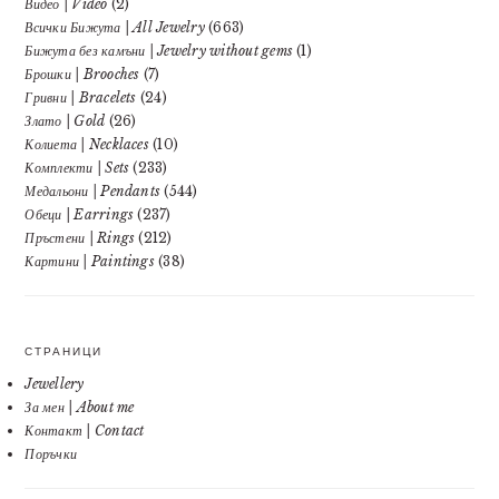
Видео | Video
(2)
Всички Бижута | All Jewelry
(663)
Бижута без камъни | Jewelry without gems
(1)
Брошки | Brooches
(7)
Гривни | Bracelets
(24)
Злато | Gold
(26)
Колиета | Necklaces
(10)
Комплекти | Sets
(233)
Медальони | Pendants
(544)
Обеци | Earrings
(237)
Пръстени | Rings
(212)
Картини | Paintings
(38)
СТРАНИЦИ
Jewellery
За мен | About me
Контакт | Contact
Поръчки