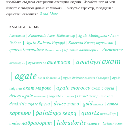
изработка създават съвършени ювелирни изделия. Изработените от мен
бижута с авторски дизайн са уникати – бижута с характер, създадени в
единствен екземпляр.
Read More…
КАМЪНИ | GEMS
Ахат
Амазонит | Amazonite
Ахат Мадагаскар | Agate Madagascar
Кварц турмалин |
Рабово | Agate Rabovo
Изумруд | Emerald
quartz tourmaline
авантюрин | Aventurine
Лепидолит | lepidolite
ахат
аметист | amethyst
аквамарин | aquamarine
| agate
ахат ботсвана | agate botswana
ахат българия | agate
ахат мароко | agate morocco
ахат с друза |
bulgaria
druzy agate
дендрит ахат |
гранати | Garnet
вогесит | vogesite
друза | druse
злато | gold
dendritic agate
камея | cameo
картини | paintings
кварц | quartz
кехлибар |
лабрадорит | labradorite
amber
ларимар | larimar
лунен