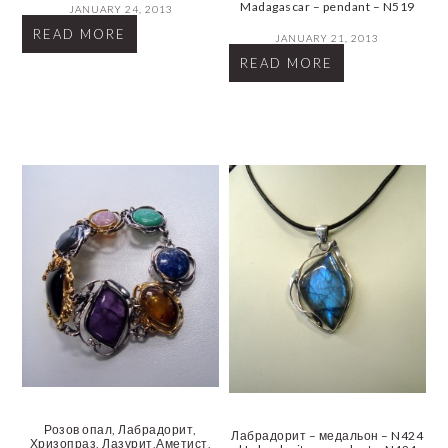
Madagascar – pendant – N519
JANUARY 24, 2013
READ MORE
JANUARY 21, 2013
READ MORE
Розов опал, Лабрадорит,
Лабрадорит – медальон – N424
Хризопраз, Лазурит,Аметист,