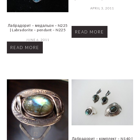
APRIL 3, 2011
Лабрадорит – медальон – N225
| Labradorite – pendant – N225
READ MORE
JUNE 6, 2011
READ MORE
Лабрадорит – комплект – N140 |