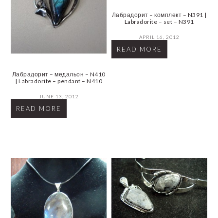
Лабрадорит – комплект – N391 |
Labradorite – set – N391
APRIL 16, 2012
READ MORE
Лабрадорит – медальон – N410
| Labradorite – pendant – N410
JUNE 13, 2012
READ MORE