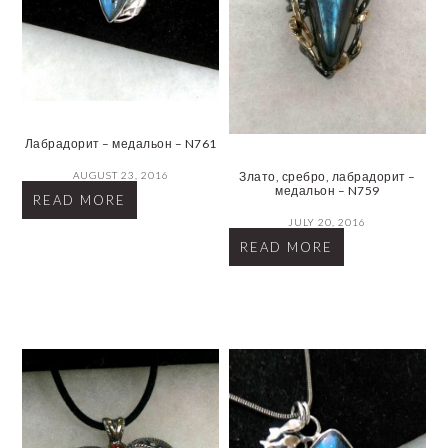
Лабрадорит – медальон – N761
AUGUST 23, 2016
Злато, сребро, лабрадорит –
медальон – N759
READ MORE
JULY 20, 2016
READ MORE