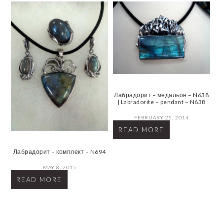
Лабрадорит – медальон – N638
| Labradorite – pendant – N638
FEBRUARY 25, 2014
READ MORE
Лабрадорит – комплект – N694
MAY 8, 2015
READ MORE