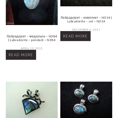
Лабрадорит – комплект – N314 |
Labradorite – set – N314
DECEMBER 6, 2011
READ MORE
Лабрадорит – медальон – N384
| Labradorite – pendant – N384
APRIL 13, 2012
READ MORE