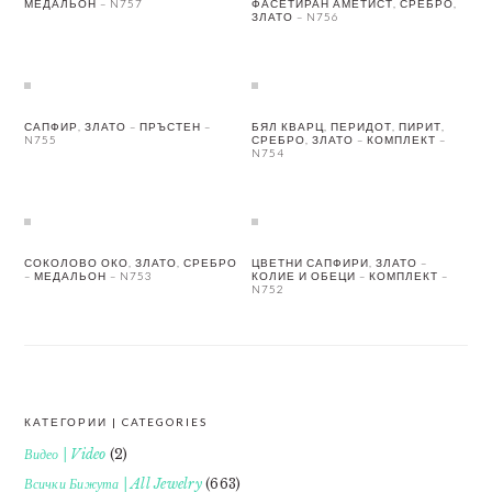
МЕДАЛЬОН – N757
ФАСЕТИРАН АМЕТИСТ, СРЕБРО,
ЗЛАТО – N756
САПФИР, ЗЛАТО – ПРЪСТЕН –
БЯЛ КВАРЦ, ПЕРИДОТ, ПИРИТ,
N755
СРЕБРО, ЗЛАТО – КОМПЛЕКТ –
N754
СОКОЛОВО ОКО, ЗЛАТО, СРЕБРО
ЦВЕТНИ САПФИРИ, ЗЛАТО –
– МЕДАЛЬОН – N753
КОЛИЕ И ОБЕЦИ – КОМПЛЕКТ –
N752
КАТЕГОРИИ | CATEGORIES
FOOTER
Видео | Video
(2)
Всички Бижута | All Jewelry
(663)