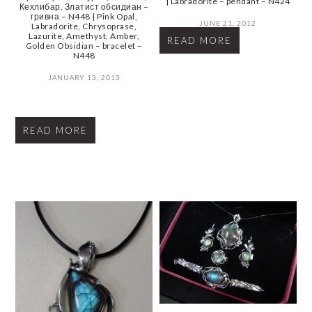
| Labradorite – pendant – N424
Кехлибар, Златист обсидиан –
гривна – N448 | Pink Opal,
JUNE 21, 2012
Labradorite, Chrysoprase,
Lazurite, Amethyst, Amber,
READ MORE
Golden Obsidian – bracelet –
N448
JANUARY 13, 2013
READ MORE