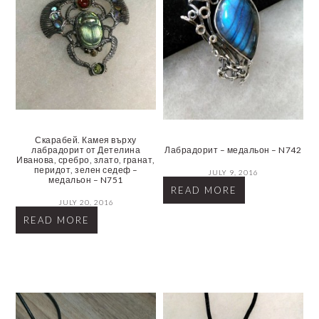
Скарабей. Камея върху
Лабрадорит – медальон – N742
лабрадорит от Детелина
Иванова, сребро, злато, гранат,
перидот, зелен седеф –
JULY 9, 2016
медальон – N751
READ MORE
JULY 20, 2016
READ MORE