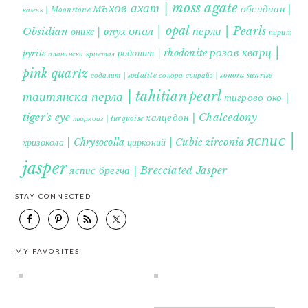
мъхов ахат | moss agate
обсидиан |
камък | Moonstone
опал | opal
перли | Pearls
Obsidian
оникс | onyx
пирит |
розов кварц |
родонит | rhodonite
pyrite
планински кристал
pink quartz
содалит | sodalite
сонора сънрайз | sonora sunrise
таитянска перла | tahitian pearl
тигрово око |
tiger's eye
халцедон | Chalcedony
тюркоаз | turquoise
яспис |
хризокола | Chrysocolla
цирконий | Cubic zirconia
jasper
яспис брегча | Brecciated Jasper
STAY CONNECTED
MY FAVORITES