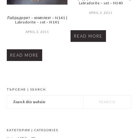
Labradorite – set – N140
APRIL 3, 2011
Лабрадорит – комплект – N141 |
Labradorite – set – N141
APRIL 3, 2011
READ MORE
READ MORE
PRIMARY
ТЪРСЕНЕ | SEARCH
SIDEBAR
Search
this
website
КАТЕГОРИИ | CATEGORIES