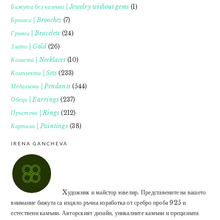
Бижута без камъни | Jewelry without gems
(1)
Брошки | Brooches
(7)
Гривни | Bracelets
(24)
Злато | Gold
(26)
Колиета | Necklaces
(10)
Комплекти | Sets
(233)
Медальони | Pendants
(544)
Обеци | Earrings
(237)
Пръстени | Rings
(212)
Картини | Paintings
(38)
IRENA GANCHEVA
Xудожник и майстор ювелир. Представените на вашето
внимание бижута са изцяло ръчна изработка от сребро проба 925 и
естествени камъни. Авторският дизайн, уникалните камъни и прецизната