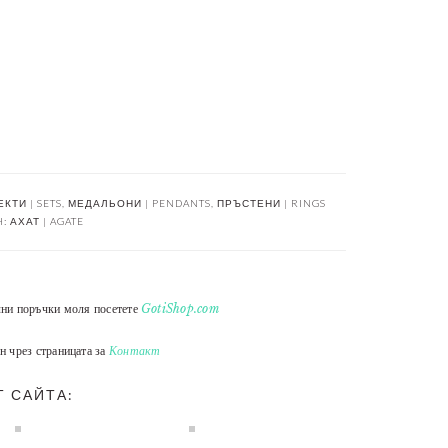
КТИ | SETS
,
МЕДАЛЬОНИ | PENDANTS
,
ПРЪСТЕНИ | RINGS
H:
АХАТ | AGATE
лни поръчки моля посетете
GotiShop.com
н чрез страницата за
Контакт
Т САЙТА: