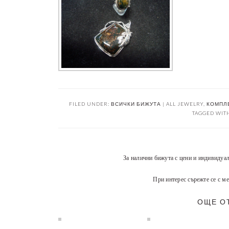
FILED UNDER:
ВСИЧКИ БИЖУТА | ALL JEWELRY
,
КОМПЛЕ
TAGGED WIT
За налични бижута с цени и индивидуа
При интерес сърежте се с ме
ОЩЕ О