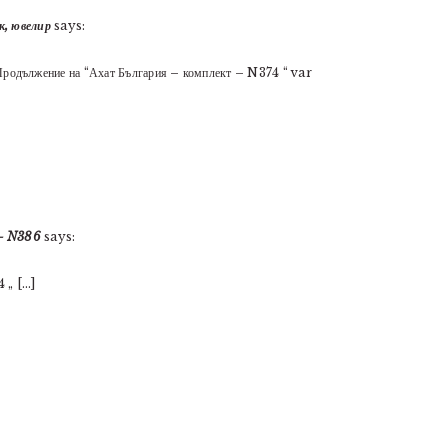
к, ювелир
says:
одължение на “Ахат България – комплект – N374 “ var
]
 – N386
says:
4 „ […]