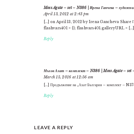
Moss Agate – set – N386 | Ирена Ганчева – художни
April 13, 2012 at 2:43 pm
[…] on April 13, 2012 by Irena Gancheva Share Пр
flashvars401 = {}; flashvars401.galleryURL = […
Reply
Мъхов Ахат – комплект – N386 | Moss Agate – set
March 15, 2016 at 12:56 am
[…] Продължение на „Ахат България – комплект – N37
Reply
LEAVE A REPLY