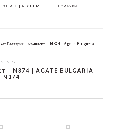
ЗА МЕН | ABOUT ME
ПОРЪЧКИ
хат България – комплект – N374 | Agate Bulgaria –
30, 2012
 – N374 | AGATE BULGARIA –
– N374