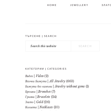
HOME
JEWELLERY
ЗЛАТО
ТЪРСЕНЕ | SEARCH
PRIMARY
Search
SIDEBAR
this
website
КАТЕГОРИИ | CATEGORIES
Видео | Video
(2)
Всички Бижута | All Jewelry
(663)
Бижута без камъни | Jewelry without gems
(1)
Брошки | Brooches
(7)
Гривни | Bracelets
(24)
Злато | Gold
(26)
Колиета | Necklaces
(10)