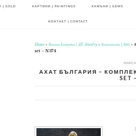
 | GOLD
КАРТИНИ | PAINTINGS
КАМЪНИ | GEMS
КОНТАКТ | CONTACT
Home
»
Всички Бижута | All Jewelry
»
Комплекти | Sets
»
А
set – N374
MARCH 
АХАТ БЪЛГАРИЯ – КОМПЛЕКТ
SET 
0
0
0
0