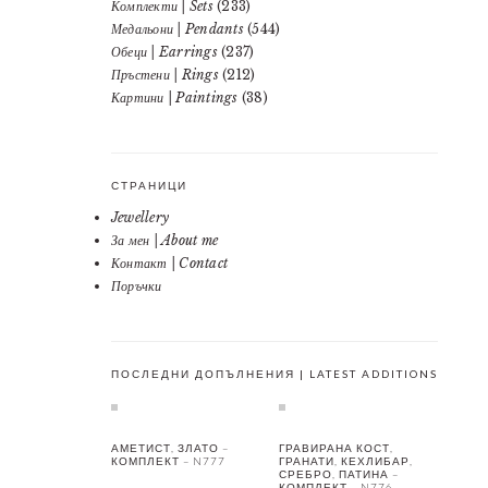
Комплекти | Sets
(233)
Медальони | Pendants
(544)
Обеци | Earrings
(237)
Пръстени | Rings
(212)
Картини | Paintings
(38)
СТРАНИЦИ
Jewellery
За мен | About me
Контакт | Contact
Поръчки
ПОСЛЕДНИ ДОПЪЛНЕНИЯ | LATEST ADDITIONS
АМЕТИСТ, ЗЛАТО –
ГРАВИРАНА КОСТ,
КОМПЛЕКТ – N777
ГРАНАТИ, КЕХЛИБАР,
СРЕБРО, ПАТИНА –
КОМПЛЕКТ – N776