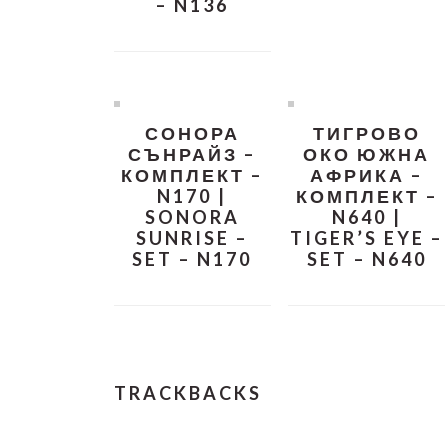
– N136
СОНОРА
ТИГРОВО
СЪНРАЙЗ –
ОКО ЮЖНА
КОМПЛЕКТ –
АФРИКА –
N170 |
КОМПЛЕКТ –
SONORA
N640 |
SUNRISE –
TIGER’S EYE –
SET – N170
SET – N640
READER
TRACKBACKS
INTERACTIONS