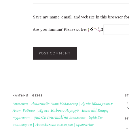
Save my name, email, and website in this browser fo
Are you human? Please solve:
КАМЪНИ | GEMS
S
Амазонит | Amazonite
Ахат Мадагаскар | Agate Madagascar
Кварц
Ахат Рабово | Agate Rabovo
Изумруд | Emerald
турмалин | quartz tourmaline
Лепидолит | lepidolite
M
авантюрин | Aventurine
аквамарин | aquamarine