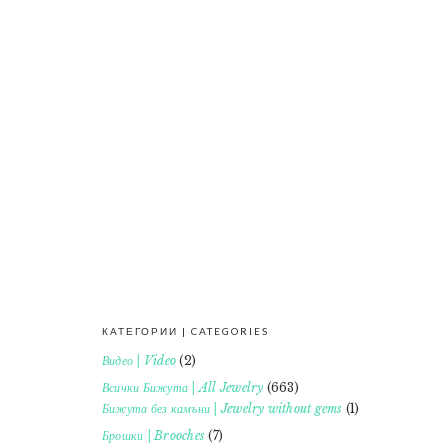
КАТЕГОРИИ | CATEGORIES
FOOTER
Видео | Video
(2)
Всички Бижута | All Jewelry
(663)
Бижута без камъни | Jewelry without gems
(1)
Брошки | Brooches
(7)