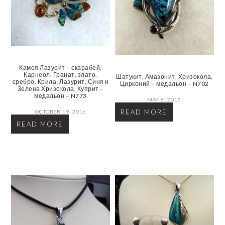
Камея Лазурит – скарабей,
Карнеол, Гранат, злато,
Шатукит, Амазонит, Хризокола,
сребро. Крила: Лазурит, Синя и
Цирконий – медальон – N702
Зелена Хризокола, Куприт –
медальон – N773
MAY 8, 2015
READ MORE
OCTOBER 19, 2016
READ MORE