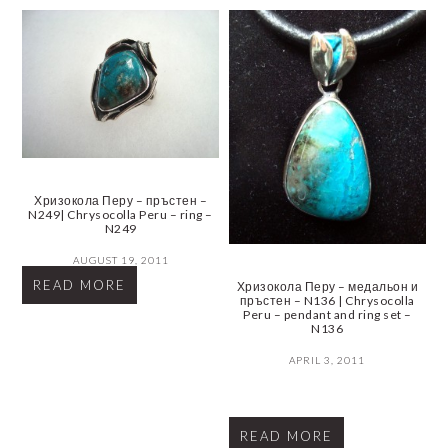
Хризокола Перу – пръстен –
N249| Chrysocolla Peru – ring –
N249
AUGUST 19, 2011
READ MORE
Хризокола Перу – медальон и
пръстен – N136 | Chrysocolla
Peru – pendant and ring set –
N136
APRIL 3, 2011
READ MORE