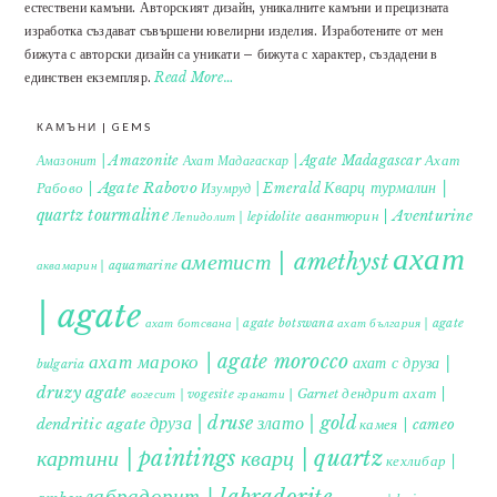
естествени камъни. Авторският дизайн, уникалните камъни и прецизната
изработка създават съвършени ювелирни изделия. Изработените от мен
бижута с авторски дизайн са уникати – бижута с характер, създадени в
единствен екземпляр.
Read More…
КАМЪНИ | GEMS
Ахат
Амазонит | Amazonite
Ахат Мадагаскар | Agate Madagascar
Кварц турмалин |
Рабово | Agate Rabovo
Изумруд | Emerald
quartz tourmaline
авантюрин | Aventurine
Лепидолит | lepidolite
ахат
аметист | amethyst
аквамарин | aquamarine
| agate
ахат ботсвана | agate botswana
ахат българия | agate
ахат мароко | agate morocco
ахат с друза |
bulgaria
druzy agate
дендрит ахат |
гранати | Garnet
вогесит | vogesite
друза | druse
злато | gold
dendritic agate
камея | cameo
картини | paintings
кварц | quartz
кехлибар |
лабрадорит | labradorite