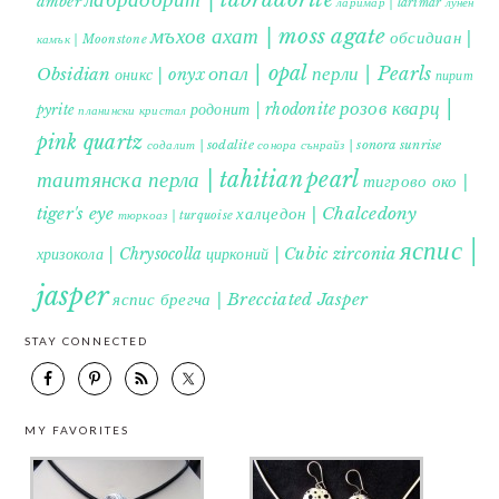
amber
ларимар | larimar
лунен
мъхов ахат | moss agate
обсидиан |
камък | Moonstone
опал | opal
перли | Pearls
Obsidian
оникс | onyx
пирит |
розов кварц |
родонит | rhodonite
pyrite
планински кристал
pink quartz
содалит | sodalite
сонора сънрайз | sonora sunrise
таитянска перла | tahitian pearl
тигрово око |
tiger's eye
халцедон | Chalcedony
тюркоаз | turquoise
яспис |
хризокола | Chrysocolla
цирконий | Cubic zirconia
jasper
яспис брегча | Brecciated Jasper
STAY CONNECTED
MY FAVORITES