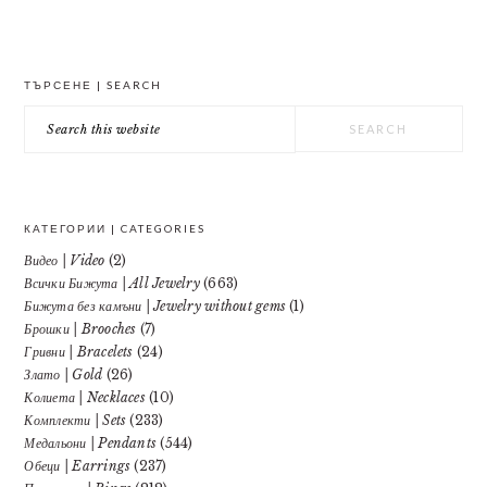
PRIMARY
ТЪРСЕНЕ | SEARCH
SIDEBAR
Search
this
website
КАТЕГОРИИ | CATEGORIES
Видео | Video
(2)
Всички Бижута | All Jewelry
(663)
Бижута без камъни | Jewelry without gems
(1)
Брошки | Brooches
(7)
Гривни | Bracelets
(24)
Злато | Gold
(26)
Колиета | Necklaces
(10)
Комплекти | Sets
(233)
Медальони | Pendants
(544)
Обеци | Earrings
(237)