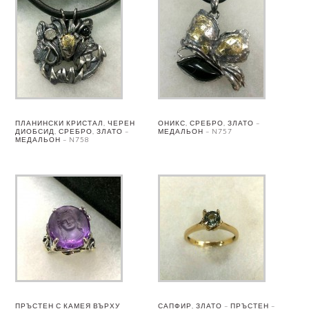
ПЛАНИНСКИ КРИСТАЛ, ЧЕРЕН
ОНИКС, СРЕБРО, ЗЛАТО –
ДИОБСИД, СРЕБРО, ЗЛАТО –
МЕДАЛЬОН – N757
МЕДАЛЬОН – N758
ПРЪСТЕН С КАМЕЯ ВЪРХУ
САПФИР, ЗЛАТО – ПРЪСТЕН –