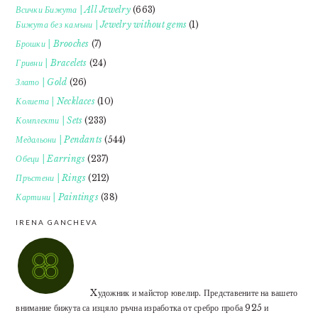
Всички Бижута | All Jewelry
(663)
Бижута без камъни | Jewelry without gems
(1)
Брошки | Brooches
(7)
Гривни | Bracelets
(24)
Злато | Gold
(26)
Колиета | Necklaces
(10)
Комплекти | Sets
(233)
Медальони | Pendants
(544)
Обеци | Earrings
(237)
Пръстени | Rings
(212)
Картини | Paintings
(38)
IRENA GANCHEVA
Xудожник и майстор ювелир. Представените на вашето
внимание бижута са изцяло ръчна изработка от сребро проба 925 и