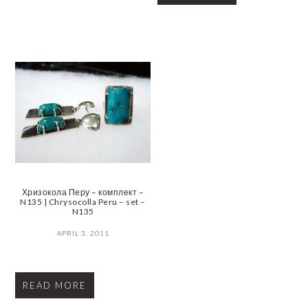
Хризокола Перу – комплект –
N135 | Chrysocolla Peru – set –
N135
APRIL 3, 2011
READ MORE