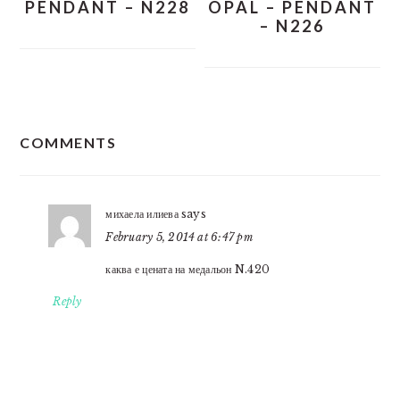
PENDANT – N228
OPAL – PENDANT
– N226
READER
COMMENTS
INTERACTIONS
михаела илиева
says
February 5, 2014 at 6:47 pm
каква е цената на медальон N.420
Reply