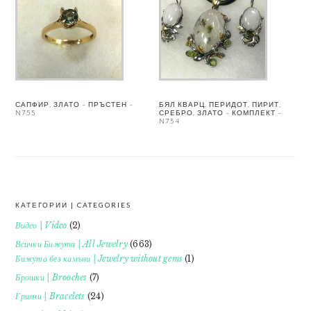
САПФИР, ЗЛАТО – ПРЪСТЕН –
БЯЛ КВАРЦ, ПЕРИДОТ, ПИРИТ,
N755
СРЕБРО, ЗЛАТО – КОМПЛЕКТ –
N754
КАТЕГОРИИ | CATEGORIES
FOOTER
Видео | Video
(2)
Всички Бижута | All Jewelry
(663)
Бижута без камъни | Jewelry without gems
(1)
Брошки | Brooches
(7)
Гривни | Bracelets
(24)