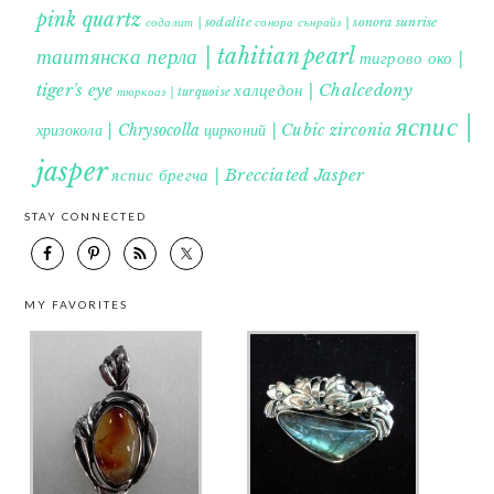
pink quartz
содалит | sodalite
сонора сънрайз | sonora sunrise
таитянска перла | tahitian pearl
тигрово око |
tiger's eye
халцедон | Chalcedony
тюркоаз | turquoise
яспис |
хризокола | Chrysocolla
цирконий | Cubic zirconia
jasper
яспис брегча | Brecciated Jasper
STAY CONNECTED
MY FAVORITES