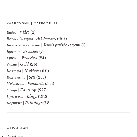
website
КАТЕГОРИИ | CATEGORIES
Видео | Video
(2)
Всички Бижута | All Jewelry
(663)
Бижута без камъни | Jewelry without gems
(1)
Брошки | Brooches
(7)
Гривни | Bracelets
(24)
Злато | Gold
(26)
Колиета | Necklaces
(10)
Комплекти | Sets
(233)
Медальони | Pendants
(544)
Обеци | Earrings
(237)
Пръстени | Rings
(212)
Картини | Paintings
(38)
СТРАНИЦИ
Jewellery