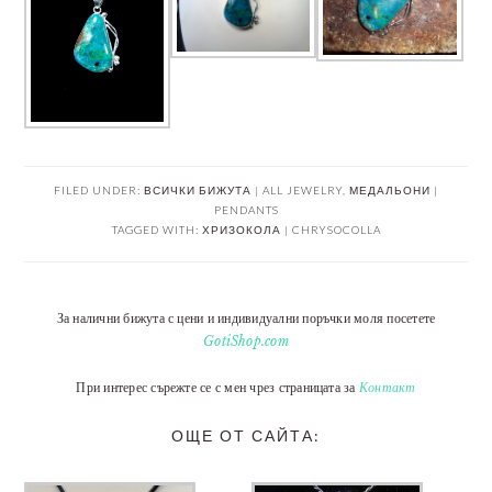
FILED UNDER:
ВСИЧКИ БИЖУТА | ALL JEWELRY
,
МЕДАЛЬОНИ |
PENDANTS
TAGGED WITH:
ХРИЗОКОЛА | CHRYSOCOLLA
За налични бижута с цени и индивидуални поръчки моля посетете
GotiShop.com
При интерес сърежте се с мен чрез страницата за
Контакт
ОЩЕ ОТ САЙТА: