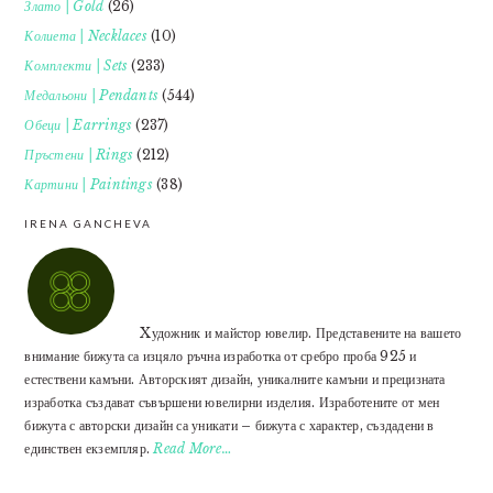
Злато | Gold
(26)
Колиета | Necklaces
(10)
Комплекти | Sets
(233)
Медальони | Pendants
(544)
Обеци | Earrings
(237)
Пръстени | Rings
(212)
Картини | Paintings
(38)
IRENA GANCHEVA
Xудожник и майстор ювелир. Представените на вашето
внимание бижута са изцяло ръчна изработка от сребро проба 925 и
естествени камъни. Авторският дизайн, уникалните камъни и прецизната
изработка създават съвършени ювелирни изделия. Изработените от мен
бижута с авторски дизайн са уникати – бижута с характер, създадени в
единствен екземпляр.
Read More…