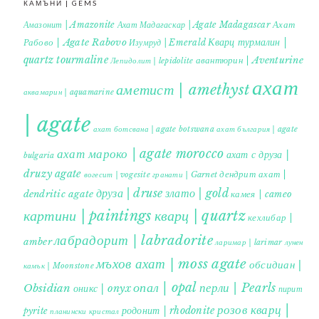
КАМЪНИ | GEMS
Ахат
Амазонит | Amazonite
Ахат Мадагаскар | Agate Madagascar
Кварц турмалин |
Рабово | Agate Rabovo
Изумруд | Emerald
quartz tourmaline
авантюрин | Aventurine
Лепидолит | lepidolite
ахат
аметист | amethyst
аквамарин | aquamarine
| agate
ахат ботсвана | agate botswana
ахат българия | agate
ахат мароко | agate morocco
ахат с друза |
bulgaria
druzy agate
дендрит ахат |
гранати | Garnet
вогесит | vogesite
друза | druse
злато | gold
dendritic agate
камея | cameo
картини | paintings
кварц | quartz
кехлибар |
лабрадорит | labradorite
amber
ларимар | larimar
лунен
мъхов ахат | moss agate
обсидиан |
камък | Moonstone
опал | opal
перли | Pearls
Obsidian
оникс | onyx
пирит |
розов кварц |
родонит | rhodonite
pyrite
планински кристал