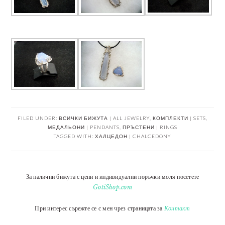
FILED UNDER:
ВСИЧКИ БИЖУТА | ALL JEWELRY
,
КОМПЛЕКТИ | SETS
,
МЕДАЛЬОНИ | PENDANTS
,
ПРЪСТЕНИ | RINGS
TAGGED WITH:
ХАЛЦЕДОН | CHALCEDONY
За налични бижута с цени и индивидуални поръчки моля посетете
GotiShop.com
При интерес сърежте се с мен чрез страницата за
Контакт