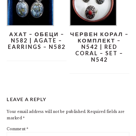
АХАТ – ОБЕЦИ –
ЧЕРВЕН КОРАЛ –
N582 | AGATE –
КОМПЛЕКТ –
EARRINGS – N582
N542 | RED
CORAL – SET –
N542
READER
LEAVE A REPLY
INTERACTIONS
Your email address will not be published.
Required fields are
marked
*
Comment
*