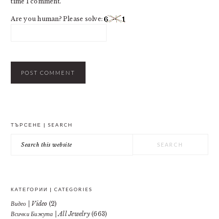
time I comment.
Are you human? Please solve:
PRIMARY
ТЪРСЕНЕ | SEARCH
SIDEBAR
Search
this
website
КАТЕГОРИИ | CATEGORIES
Видео | Video
(2)
Всички Бижута | All Jewelry
(663)