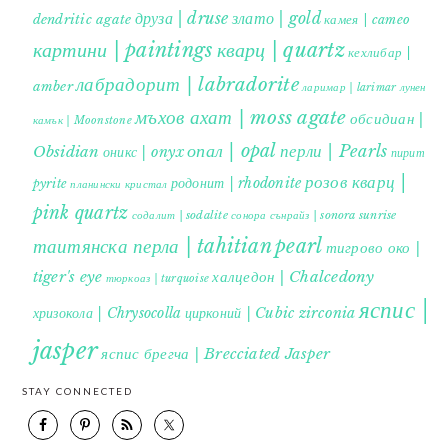
друза | druse
злато | gold
dendritic agate
камея | cameo
картини | paintings
кварц | quartz
кехлибар |
лабрадорит | labradorite
amber
ларимар | larimar
лунен
мъхов ахат | moss agate
обсидиан |
камък | Moonstone
опал | opal
перли | Pearls
Obsidian
оникс | onyx
пирит |
розов кварц |
родонит | rhodonite
pyrite
планински кристал
pink quartz
содалит | sodalite
сонора сънрайз | sonora sunrise
таитянска перла | tahitian pearl
тигрово око |
tiger's eye
халцедон | Chalcedony
тюркоаз | turquoise
яспис |
хризокола | Chrysocolla
цирконий | Cubic zirconia
jasper
яспис брегча | Brecciated Jasper
STAY CONNECTED