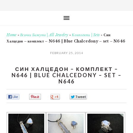
Home
»
Всички Бижута | All Jewelry
»
Комплекти | Sets
»
Син
Халцедон – комплект – N646 | Blue Chalcedony – set – N646
FEBRUARY 25, 2014
СИН ХАЛЦЕДОН – КОМПЛЕКТ –
N646 | BLUE CHALCEDONY – SET –
N646
0
0
0
0