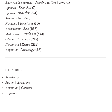
Бижута без камъни | Jewelry without gems
(1)
Брошки | Brooches
(7)
Гривни | Bracelets
(24)
Злато | Gold
(26)
Колиета | Necklaces
(10)
Комплекти | Sets
(233)
Медальони | Pendants
(544)
Обеци | Earrings
(237)
Пръстени | Rings
(212)
Картини | Paintings
(38)
СТРАНИЦИ
Jewellery
За мен | About me
Контакт | Contact
Поръчки