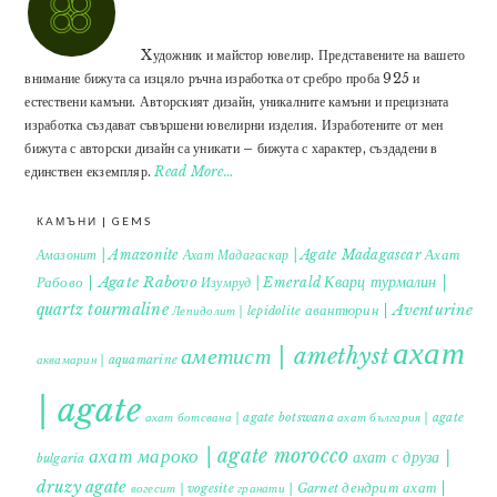
Xудожник и майстор ювелир. Представените на вашето
внимание бижута са изцяло ръчна изработка от сребро проба 925 и
естествени камъни. Авторският дизайн, уникалните камъни и прецизната
изработка създават съвършени ювелирни изделия. Изработените от мен
бижута с авторски дизайн са уникати – бижута с характер, създадени в
единствен екземпляр.
Read More…
КАМЪНИ | GEMS
Ахат
Амазонит | Amazonite
Ахат Мадагаскар | Agate Madagascar
Кварц турмалин |
Рабово | Agate Rabovo
Изумруд | Emerald
quartz tourmaline
авантюрин | Aventurine
Лепидолит | lepidolite
ахат
аметист | amethyst
аквамарин | aquamarine
| agate
ахат ботсвана | agate botswana
ахат българия | agate
ахат мароко | agate morocco
ахат с друза |
bulgaria
druzy agate
дендрит ахат |
гранати | Garnet
вогесит | vogesite