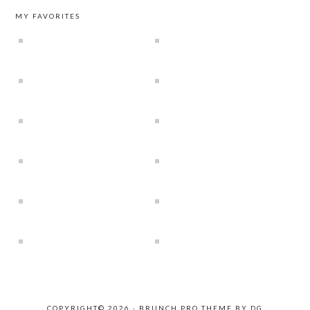
MY FAVORITES
COPYRIGHT© 2026 ·
BRUNCH PRO THEME
BY
DG