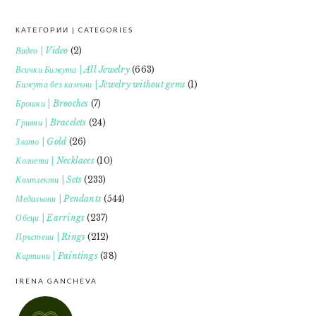
КАТЕГОРИИ | CATEGORIES
FOOTER
Видео | Video
(2)
Всички Бижута | All Jewelry
(663)
Бижута без камъни | Jewelry without gems
(1)
Брошки | Brooches
(7)
Гривни | Bracelets
(24)
Злато | Gold
(26)
Колиета | Necklaces
(10)
Комплекти | Sets
(233)
Медальони | Pendants
(544)
Обеци | Earrings
(237)
Пръстени | Rings
(212)
Картини | Paintings
(38)
IRENA GANCHEVA