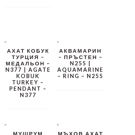
АХАТ КОБУК
АКВАМАРИН
ТУРЦИЯ –
– ПРЪСТЕН –
МЕДАЛЬОН –
N255 |
N377 | AGATE
AQUAMARINE
KOBUK
– RING – N255
TURKEY –
PENDANT –
N377
МУШРУМ
МЪХОВ АХАТ