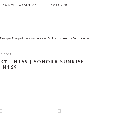
ЗА МЕН | ABOUT ME
ПОРЪЧКИ
Сонора Сънрайз – комплект – N169 | Sonora Sunrise –
 3, 2011
 – N169 | SONORA SUNRISE –
– N169