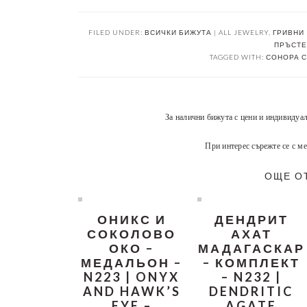
FILED UNDER:
ВСИЧКИ БИЖУТА | ALL JEWELRY
,
ГРИВНИ 
ПРЪСТЕН
TAGGED WITH:
СОНОРА С
За налични бижута с цени и индивидуа
При интерес сърежте се с ме
ОЩЕ О
ОНИКС И
ДЕНДРИТ
СОКОЛОВО
АХАТ
ОКО –
МАДАГАСКАР
МЕДАЛЬОН –
– КОМПЛЕКТ
N223 | ONYX
– N232 |
AND HAWK’S
DENDRITIC
EYE –
AGATE