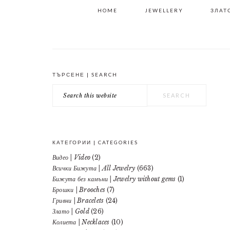
HOME
JEWELLERY
ЗЛАТО
ТЪРСЕНЕ | SEARCH
PRIMARY
Search
SIDEBAR
this
website
КАТЕГОРИИ | CATEGORIES
Видео | Video
(2)
Всички Бижута | All Jewelry
(663)
Бижута без камъни | Jewelry without gems
(1)
Брошки | Brooches
(7)
Гривни | Bracelets
(24)
Злато | Gold
(26)
Колиета | Necklaces
(10)