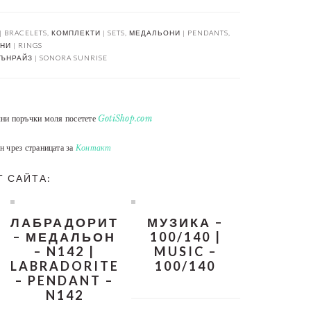
| BRACELETS
,
КОМПЛЕКТИ | SETS
,
МЕДАЛЬОНИ | PENDANTS
,
И | RINGS
ЪНРАЙЗ | SONORA SUNRISE
лни поръчки моля посетете
GotiShop.com
н чрез страницата за
Контакт
Т САЙТА:
ЛАБРАДОРИТ
МУЗИКА –
– МЕДАЛЬОН
100/140 |
– N142 |
MUSIC –
LABRADORITE
100/140
– PENDANT –
N142