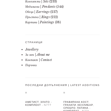
Комплекти | Sets
(233)
Медальони | Pendants
(544)
Обеци | Earrings
(237)
Пръстени | Rings
(212)
Картини | Paintings
(38)
СТРАНИЦИ
Jewellery
За мен | About me
Контакт | Contact
Поръчки
ПОСЛЕДНИ ДОПЪЛНЕНИЯ | LATEST ADDITIONS
АМЕТИСТ, ЗЛАТО –
ГРАВИРАНА КОСТ,
КОМПЛЕКТ – N777
ГРАНАТИ, КЕХЛИБАР,
СРЕБРО, ПАТИНА –
КОМПЛЕКТ – N776