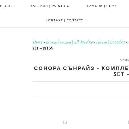
 | GOLD
КАРТИНИ | PAINTINGS
КАМЪНИ | GEMS
КОНТАКТ | CONTACT
Home
»
Всички Бижута | All Jewelry
»
Гривни | Bracelets
»
set – N169
APRIL
СОНОРА СЪНРАЙЗ – КОМПЛЕКТ
SET 
0
0
0
0