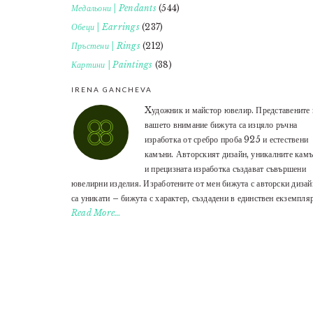
Медальони | Pendants
(544)
Обеци | Earrings
(237)
Пръстени | Rings
(212)
Картини | Paintings
(38)
IRENA GANCHEVA
Xудожник и майстор ювелир. Представените 
вашето внимание бижута са изцяло ръчна
изработка от сребро проба 925 и естествени
камъни. Авторският дизайн, уникалните кам
и прецизната изработка създават съвършени
ювелирни изделия. Изработените от мен бижута с авторски дизай
са уникати – бижута с характер, създадени в единствен екземпляр
Read More…