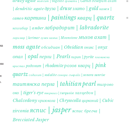
druzy agate
дендрит ахат
гранати | Garnet
вогесит | vogesite
друза | druse
злато | gold
| dendritic agate
камея |
картини | paintings
кварц | quartz
cameo
лабрадорит | labradorite
кехлибар | amber
мъхов ахат |
ларимар | larimar
лунен камък | Moonstone
на
moss agate
обсидиан | Obsidian
оникс | onyx
опал | opal
перли | Pearls
пирит | pyrite
планински
ъни
розов кварц | pink
родонит | rhodonite
кристал
quartz
содалит | sodalite
сонора сънрайз | sonora sunrise
н
.
таитянска перла | tahitian pearl
тигрово
око | tiger's eye
халцедон |
тюркоаз | turquoise
Chalcedony
хризокола | Chrysocolla
цирконий | Cubic
яспис | jasper
яспис брегча |
zirconia
Brecciated Jasper