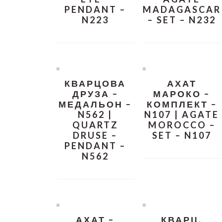
PENDANT –
MADAGASCAR
N223
– SET – N232
КВАРЦОВА
АХАТ
ДРУЗА –
МАРОКО –
МЕДАЛЬОН –
КОМПЛЕКТ –
N562 |
N107 | AGATE
QUARTZ
MOROCCO –
DRUSE –
SET – N107
PENDANT –
N562
АХАТ –
КВАРЦ,