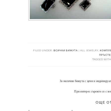
FILED UNDER:
ВСИЧКИ БИЖУТА | ALL JEWELRY
,
КОМПЛЕ
ПРЪСТЕН
TAGGED WITH
За налични бижута с цени и индивидуа
При интерес сърежте се с ме
ОЩЕ О