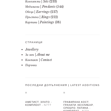
Комплекти | Sets
(233)
Медальони | Pendants
(544)
Обеци | Earrings
(237)
Пръстени | Rings
(212)
Картини | Paintings
(38)
СТРАНИЦИ
Jewellery
За мен | About me
Контакт | Contact
Поръчки
ПОСЛЕДНИ ДОПЪЛНЕНИЯ | LATEST ADDITIONS
АМЕТИСТ, ЗЛАТО –
ГРАВИРАНА КОСТ,
КОМПЛЕКТ – N777
ГРАНАТИ, КЕХЛИБАР,
СРЕБРО, ПАТИНА –
КОМПЛЕКТ – N776