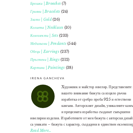
Брошки | Brooches
(7)
Гривни | Bracelets
(24)
Злато | Gold
(26)
Колиета | Necklaces
(10)
Комплекти | Sets
(233)
Медальони | Pendants
(544)
Обеци | Earrings
(237)
Пръстени | Rings
(212)
Картини | Paintings
(38)
IRENA GANCHEVA
Xудожник и майстор ювелир. Представените 
вашето внимание бижута са изцяло ръчна
изработка от сребро проба 925 и естествени
камъни. Авторският дизайн, уникалните кам
и прецизната изработка създават съвършени
ювелирни изделия. Изработените от мен бижута с авторски дизай
са уникати – бижута с характер, създадени в единствен екземпляр
Read More…