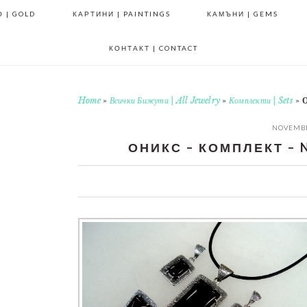
 | GOLD
КАРТИНИ | PAINTINGS
КАМЪНИ | GEMS
КОНТАКТ | CONTACT
Home
»
Всички Бижута | All Jewelry
»
Комплекти | Sets
»
О
NOVEMBE
ОНИКС – КОМПЛЕКТ – N2
0
0
0
0