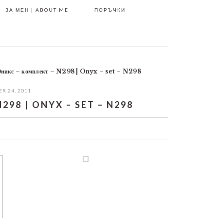
ЗА МЕН | ABOUT ME
ПОРЪЧКИ
никс – комплект – N298 | Onyx – set – N298
R 24, 2011
98 | ONYX – SET – N298