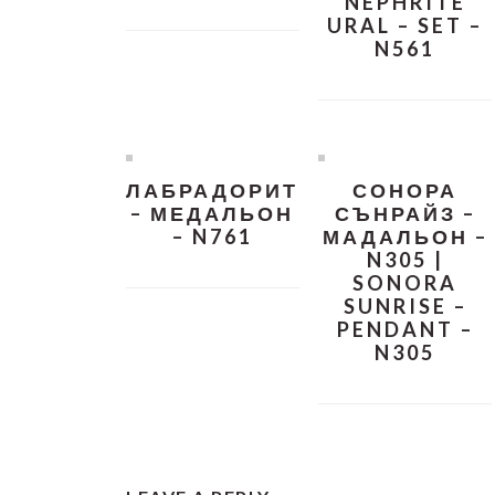
NEPHRITE
URAL – SET –
N561
ЛАБРАДОРИТ
СОНОРА
– МЕДАЛЬОН
СЪНРАЙЗ –
– N761
МАДАЛЬОН –
N305 |
SONORA
SUNRISE –
PENDANT –
N305
READER