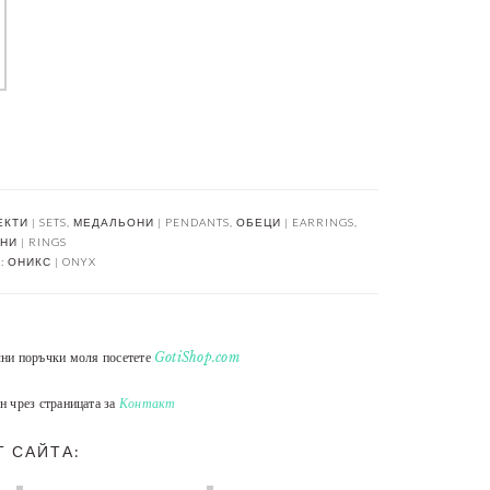
КТИ | SETS
,
МЕДАЛЬОНИ | PENDANTS
,
ОБЕЦИ | EARRINGS
,
И | RINGS
:
ОНИКС | ONYX
лни поръчки моля посетете
GotiShop.com
н чрез страницата за
Контакт
Т САЙТА: