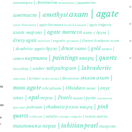
авантюрин | Aventurine
аквамарин | aquamarine
ахат | agate
аметист | amethyst
ахат ботсвана | agate botswana
ахат българия | agate bulgaria
ахат мароко | agate morocco
ахат с друза |
druzy agate
дендрит ахат
гранати | Garnet
вогесит | vogesite
друза | druse
злато | gold
| dendritic agate
камея |
картини | paintings
кварц | quartz
cameo
лабрадорит | labradorite
кехлибар | amber
мъхов ахат |
ларимар | larimar
лунен камък | Moonstone
на
moss agate
обсидиан | Obsidian
оникс | onyx
опал | opal
перли | Pearls
пирит | pyrite
планински
ъни
розов кварц | pink
родонит | rhodonite
кристал
quartz
содалит | sodalite
сонора сънрайз | sonora sunrise
н
.
таитянска перла | tahitian pearl
тигрово