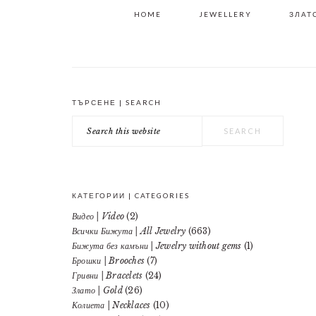
HOME
JEWELLERY
ЗЛАТО
ТЪРСЕНЕ | SEARCH
PRIMARY
Search
SIDEBAR
this
website
КАТЕГОРИИ | CATEGORIES
Видео | Video
(2)
Всички Бижута | All Jewelry
(663)
Бижута без камъни | Jewelry without gems
(1)
Брошки | Brooches
(7)
Гривни | Bracelets
(24)
Злато | Gold
(26)
Колиета | Necklaces
(10)