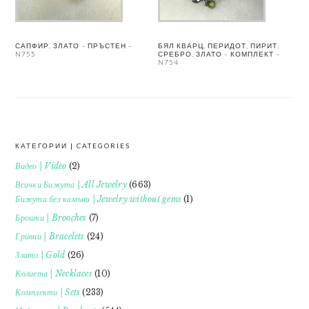
САПФИР, ЗЛАТО – ПРЪСТЕН –
БЯЛ КВАРЦ, ПЕРИДОТ, ПИРИТ,
N755
СРЕБРО, ЗЛАТО – КОМПЛЕКТ –
N754
КАТЕГОРИИ | CATEGORIES
FOOTER
Видео | Video
(2)
Всички Бижута | All Jewelry
(663)
Бижута без камъни | Jewelry without gems
(1)
Брошки | Brooches
(7)
Гривни | Bracelets
(24)
Злато | Gold
(26)
Колиета | Necklaces
(10)
Комплекти | Sets
(233)