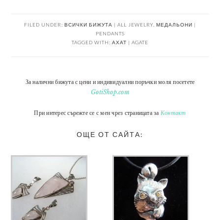
FILED UNDER:
ВСИЧКИ БИЖУТА | ALL JEWELRY
,
МЕДАЛЬОНИ |
PENDANTS
TAGGED WITH:
АХАТ | AGATE
За налични бижута с цени и индивидуални поръчки моля посетете
GotiShop.com
При интерес сърежте се с мен чрез страницата за
Контакт
ОЩЕ ОТ САЙТА: