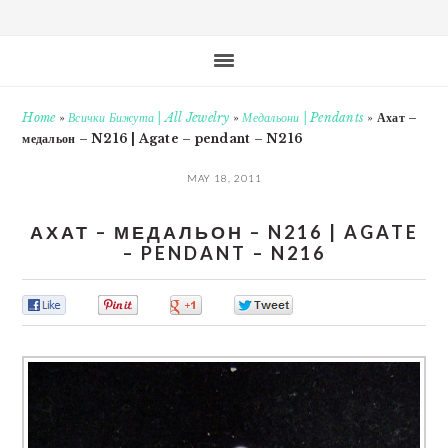
Home
»
Всички Бижута | All Jewelry
»
Медальони | Pendants
»
Ахат –
медальон – N216 | Agate – pendant – N216
MAY 18, 2011
АХАТ – МЕДАЛЬОН – N216 | AGATE
– PENDANT – N216
0
0
0
0