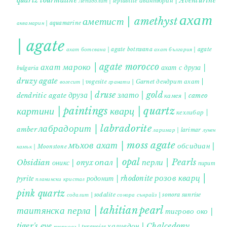
авантюрин | Aventurine
Лепидолит | lepidolite
ахат
аметист | amethyst
аквамарин | aquamarine
| agate
ахат ботсвана | agate botswana
ахат българия | agate
ахат мароко | agate morocco
ахат с друза |
bulgaria
druzy agate
дендрит ахат |
гранати | Garnet
вогесит | vogesite
друза | druse
злато | gold
dendritic agate
камея | cameo
картини | paintings
кварц | quartz
кехлибар |
лабрадорит | labradorite
amber
ларимар | larimar
лунен
мъхов ахат | moss agate
обсидиан |
камък | Moonstone
опал | opal
перли | Pearls
Obsidian
оникс | onyx
пирит |
розов кварц |
родонит | rhodonite
pyrite
планински кристал
pink quartz
содалит | sodalite
сонора сънрайз | sonora sunrise
таитянска перла | tahitian pearl
тигрово око |
tiger's eye
халцедон | Chalcedony
тюркоаз | turquoise