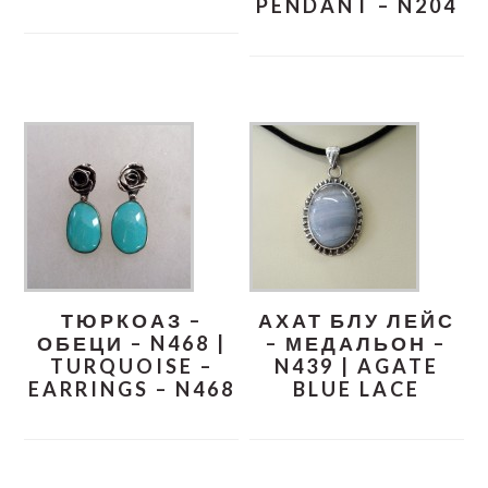
PENDANT – N204
ТЮРКОАЗ –
АХАТ БЛУ ЛЕЙС
ОБЕЦИ – N468 |
– МЕДАЛЬОН –
TURQUOISE –
N439 | AGATE
EARRINGS – N468
BLUE LACE