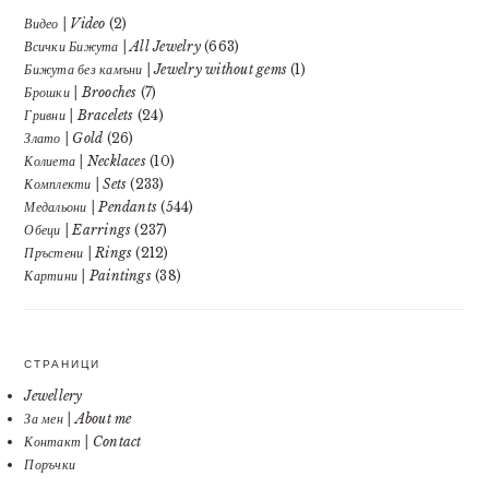
Видео | Video
(2)
Всички Бижута | All Jewelry
(663)
Бижута без камъни | Jewelry without gems
(1)
Брошки | Brooches
(7)
Гривни | Bracelets
(24)
Злато | Gold
(26)
Колиета | Necklaces
(10)
Комплекти | Sets
(233)
Медальони | Pendants
(544)
Обеци | Earrings
(237)
Пръстени | Rings
(212)
Картини | Paintings
(38)
СТРАНИЦИ
Jewellery
За мен | About me
Контакт | Contact
Поръчки