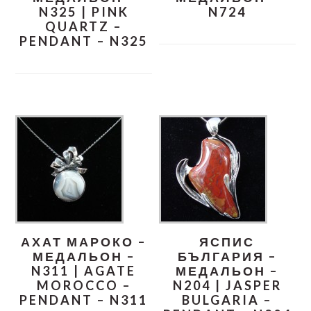
N325 | PINK
N724
QUARTZ –
PENDANT – N325
АХАТ МАРОКО –
ЯСПИС
МЕДАЛЬОН –
БЪЛГАРИЯ –
N311 | AGATE
МЕДАЛЬОН –
MOROCCO –
N204 | JASPER
PENDANT – N311
BULGARIA –