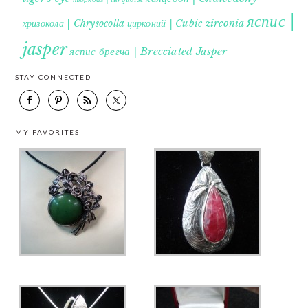
яспис |
хризокола | Chrysocolla
цирконий | Cubic zirconia
jasper
яспис брегча | Brecciated Jasper
STAY CONNECTED
MY FAVORITES