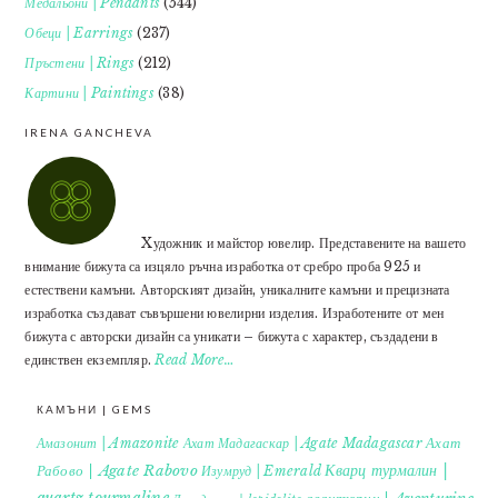
Медальони | Pendants
(544)
Обеци | Earrings
(237)
Пръстени | Rings
(212)
Картини | Paintings
(38)
IRENA GANCHEVA
Xудожник и майстор ювелир. Представените на вашето
внимание бижута са изцяло ръчна изработка от сребро проба 925 и
естествени камъни. Авторският дизайн, уникалните камъни и прецизната
изработка създават съвършени ювелирни изделия. Изработените от мен
бижута с авторски дизайн са уникати – бижута с характер, създадени в
единствен екземпляр.
Read More…
КАМЪНИ | GEMS
Ахат
Амазонит | Amazonite
Ахат Мадагаскар | Agate Madagascar
Кварц турмалин |
Рабово | Agate Rabovo
Изумруд | Emerald
quartz tourmaline