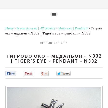
Home
»
Всички Бижута | All Jewelry
»
Медальони | Pendants
»
Тигрово
око – медальон – N332 | Tiger’s eye – pendant – N332
DECEMBER 30, 2011
ТИГРОВО ОКО – МЕДАЛЬОН – N332
| TIGER’S EYE – PENDANT – N332
0
0
0
0