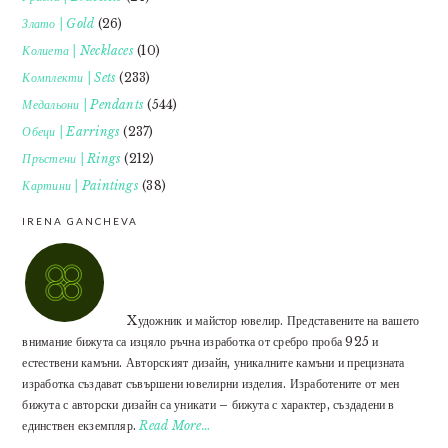
Злато | Gold
(26)
Колиета | Necklaces
(10)
Комплекти | Sets
(233)
Медальони | Pendants
(544)
Обеци | Earrings
(237)
Пръстени | Rings
(212)
Картини | Paintings
(38)
IRENA GANCHEVA
Xудожник и майстор ювелир. Представените на вашето
внимание бижута са изцяло ръчна изработка от сребро проба 925 и
естествени камъни. Авторският дизайн, уникалните камъни и прецизната
изработка създават съвършени ювелирни изделия. Изработените от мен
бижута с авторски дизайн са уникати – бижута с характер, създадени в
единствен екземпляр.
Read More…