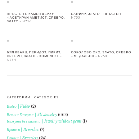
ПРЪСТЕН С КАМЕЯ ВЪРХУ
САПФИР, ЗЛАТО – ПРЪСТЕН –
ФАСЕТИРАН АМЕТИСТ, СРЕБРО,
N755
ЗЛАТО – N756
БЯЛ КВАРЦ, ПЕРИДОТ, ПИРИТ,
СОКОЛОВО ОКО, ЗЛАТО, СРЕБРО
СРЕБРО, ЗЛАТО – КОМПЛЕКТ –
– МЕДАЛЬОН – N753
N754
КАТЕГОРИИ | CATEGORIES
FOOTER
Видео | Video
(2)
Всички Бижута | All Jewelry
(663)
Бижута без камъни | Jewelry without gems
(1)
Брошки | Brooches
(7)
Гривни | Bracelets
(24)