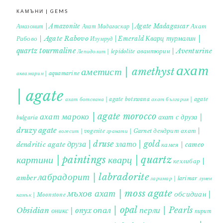
КАМЪНИ | GEMS
Ахат
Амазонит | Amazonite
Ахат Мадагаскар | Agate Madagascar
Кварц турмалин |
Рабово | Agate Rabovo
Изумруд | Emerald
quartz tourmaline
авантюрин | Aventurine
Лепидолит | lepidolite
ахат
аметист | amethyst
аквамарин | aquamarine
| agate
ахат ботсвана | agate botswana
ахат българия | agate
ахат мароко | agate morocco
ахат с друза |
bulgaria
druzy agate
дендрит ахат |
гранати | Garnet
вогесит | vogesite
друза | druse
злато | gold
dendritic agate
камея | cameo
картини | paintings
кварц | quartz
кехлибар |
лабрадорит | labradorite
amber
ларимар | larimar
лунен
мъхов ахат | moss agate
обсидиан |
камък | Moonstone
опал | opal
перли | Pearls
Obsidian
оникс | onyx
пирит |