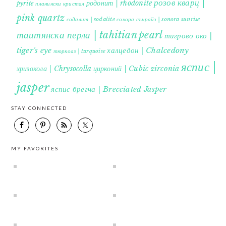
розов кварц |
родонит | rhodonite
pyrite
планински кристал
pink quartz
содалит | sodalite
сонора сънрайз | sonora sunrise
таитянска перла | tahitian pearl
тигрово око |
tiger's eye
халцедон | Chalcedony
тюркоаз | turquoise
яспис |
хризокола | Chrysocolla
цирконий | Cubic zirconia
jasper
яспис брегча | Brecciated Jasper
STAY CONNECTED
MY FAVORITES