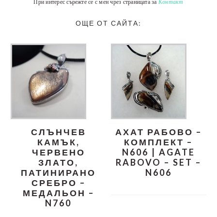
При интерес сърежте се с мен чрез страницата за
Контакт
ОЩЕ ОТ САЙТА:
СЛЪНЧЕВ
АХАТ РАБОВО –
КАМЪК,
КОМПЛЕКТ –
ЧЕРВЕНО
N606 | AGATE
ЗЛАТО,
RABOVO – SET –
ПАТИНИРАНО
N606
СРЕБРО –
МЕДАЛЬОН –
N760