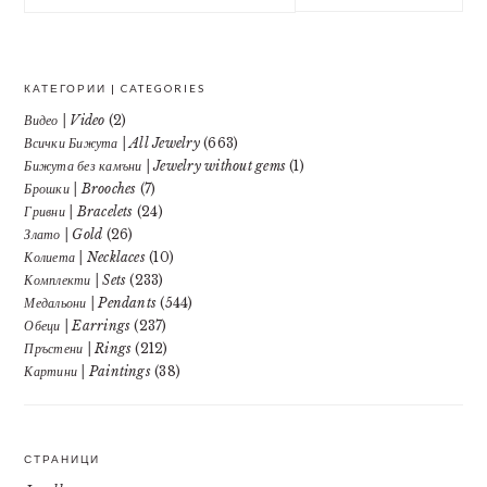
website
КАТЕГОРИИ | CATEGORIES
Видео | Video
(2)
Всички Бижута | All Jewelry
(663)
Бижута без камъни | Jewelry without gems
(1)
Брошки | Brooches
(7)
Гривни | Bracelets
(24)
Злато | Gold
(26)
Колиета | Necklaces
(10)
Комплекти | Sets
(233)
Медальони | Pendants
(544)
Обеци | Earrings
(237)
Пръстени | Rings
(212)
Картини | Paintings
(38)
СТРАНИЦИ