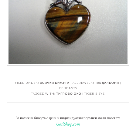
FILED UNDER:
ВСИЧКИ БИЖУТА | ALL JEWELRY
,
МЕДАЛЬОНИ |
PENDANTS
TAGGED WITH:
ТИГРОВО ОКО | TIGER'S EYE
За налични бижута с цени и индивидуални поръчки моля посетете
GotiShop.com