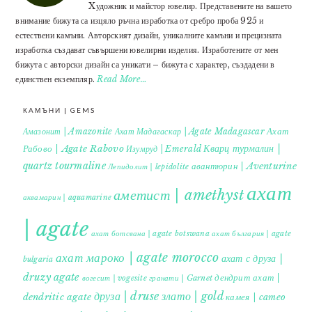
Xудожник и майстор ювелир. Представените на вашето
внимание бижута са изцяло ръчна изработка от сребро проба 925 и
естествени камъни. Авторският дизайн, уникалните камъни и прецизната
изработка създават съвършени ювелирни изделия. Изработените от мен
бижута с авторски дизайн са уникати – бижута с характер, създадени в
единствен екземпляр.
Read More…
КАМЪНИ | GEMS
Ахат
Амазонит | Amazonite
Ахат Мадагаскар | Agate Madagascar
Кварц турмалин |
Рабово | Agate Rabovo
Изумруд | Emerald
quartz tourmaline
авантюрин | Aventurine
Лепидолит | lepidolite
ахат
аметист | amethyst
аквамарин | aquamarine
| agate
ахат ботсвана | agate botswana
ахат българия | agate
ахат мароко | agate morocco
ахат с друза |
bulgaria
druzy agate
дендрит ахат |
гранати | Garnet
вогесит | vogesite
друза | druse
злато | gold
dendritic agate
камея | cameo