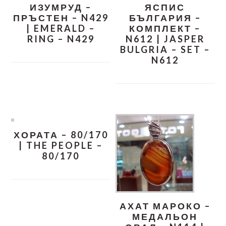
ИЗУМРУД –
ЯСПИС
ПРЪСТЕН – N429
БЪЛГАРИЯ –
| EMERALD –
КОМПЛЕКТ –
RING – N429
N612 | JASPER
BULGRIA – SET –
N612
ХОРАТА – 80/170
| THE PEOPLE –
80/170
АХАТ МАРОКО –
МЕДАЛЬОН