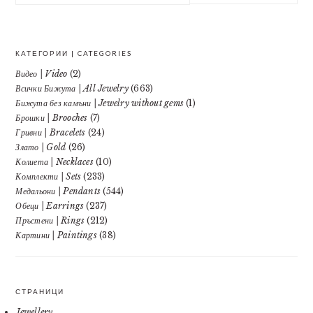
website
КАТЕГОРИИ | CATEGORIES
Видео | Video
(2)
Всички Бижута | All Jewelry
(663)
Бижута без камъни | Jewelry without gems
(1)
Брошки | Brooches
(7)
Гривни | Bracelets
(24)
Злато | Gold
(26)
Колиета | Necklaces
(10)
Комплекти | Sets
(233)
Медальони | Pendants
(544)
Обеци | Earrings
(237)
Пръстени | Rings
(212)
Картини | Paintings
(38)
СТРАНИЦИ
Jewellery