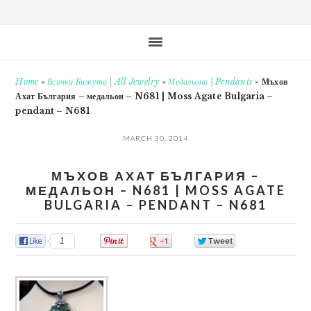
Home
»
Всички Бижута | All Jewelry
»
Медальони | Pendants
»
Мъхов
Ахат България – медальон – N681 | Moss Agate Bulgaria –
pendant – N681
MARCH 30, 2014
МЪХОВ АХАТ БЪЛГАРИЯ –
МЕДАЛЬОН – N681 | MOSS AGATE
BULGARIA – PENDANT – N681
1
0
0
0