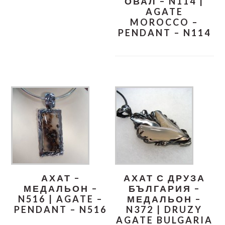
ОВАЛ – N114 |
AGATE
MOROCCO –
PENDANT – N114
АХАТ –
АХАТ С ДРУЗА
МЕДАЛЬОН –
БЪЛГАРИЯ –
N516 | AGATE –
МЕДАЛЬОН –
PENDANT – N516
N372 | DRUZY
AGATE BULGARIA