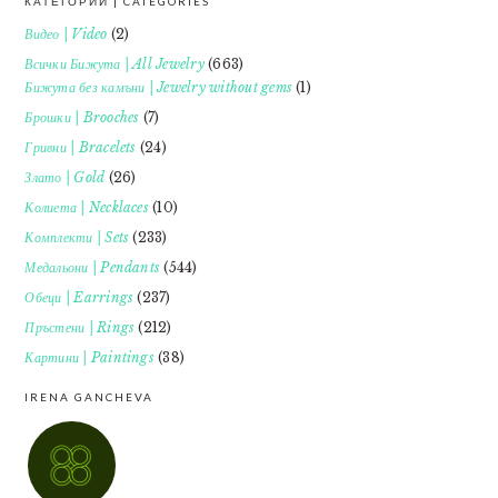
КАТЕГОРИИ | CATEGORIES
FOOTER
Видео | Video
(2)
Всички Бижута | All Jewelry
(663)
Бижута без камъни | Jewelry without gems
(1)
Брошки | Brooches
(7)
Гривни | Bracelets
(24)
Злато | Gold
(26)
Колиета | Necklaces
(10)
Комплекти | Sets
(233)
Медальони | Pendants
(544)
Обеци | Earrings
(237)
Пръстени | Rings
(212)
Картини | Paintings
(38)
IRENA GANCHEVA