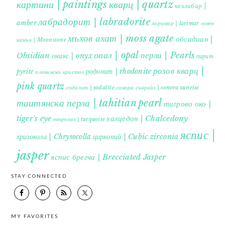
картини | paintings
кварц | quartz
кехлибар |
лабрадорит | labradorite
amber
ларимар | larimar
лунен
мъхов ахат | moss agate
обсидиан |
камък | Moonstone
опал | opal
перли | Pearls
Obsidian
оникс | onyx
пирит |
розов кварц |
родонит | rhodonite
pyrite
планински кристал
pink quartz
содалит | sodalite
сонора сънрайз | sonora sunrise
таитянска перла | tahitian pearl
тигрово око |
tiger's eye
халцедон | Chalcedony
тюркоаз | turquoise
яспис |
хризокола | Chrysocolla
цирконий | Cubic zirconia
jasper
яспис брегча | Brecciated Jasper
STAY CONNECTED
MY FAVORITES