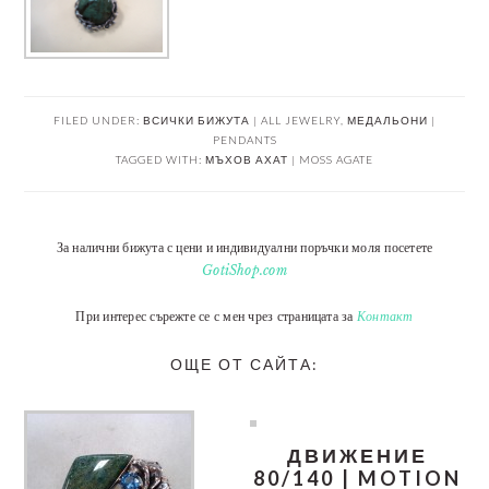
FILED UNDER:
ВСИЧКИ БИЖУТА | ALL JEWELRY
,
МЕДАЛЬОНИ |
PENDANTS
TAGGED WITH:
МЪХОВ АХАТ | MOSS AGATE
За налични бижута с цени и индивидуални поръчки моля посетете
GotiShop.com
При интерес сърежте се с мен чрез страницата за
Контакт
ОЩЕ ОТ САЙТА:
ДВИЖЕНИЕ
80/140 | MOTION