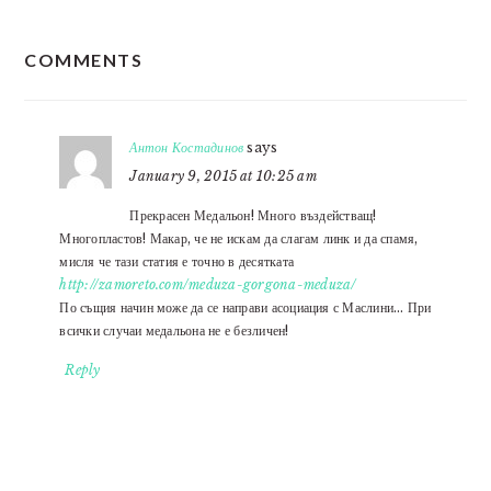
READER
COMMENTS
INTERACTIONS
Антон Костадинов
says
January 9, 2015 at 10:25 am
Прекрасен Медальон! Много въздействащ!
Многопластов! Макар, че не искам да слагам линк и да спамя,
мисля че тази статия е точно в десятката
http://zamoreto.com/meduza-gorgona-meduza/
По същия начин може да се направи асоциация с Маслини… При
всички случаи медальона не е безличен!
Reply