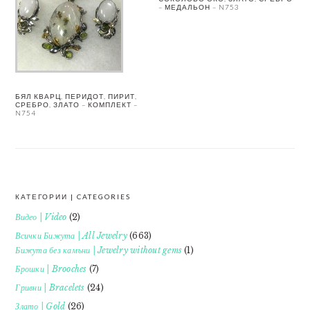
– МЕДАЛЬОН – N753
БЯЛ КВАРЦ, ПЕРИДОТ, ПИРИТ,
СРЕБРО, ЗЛАТО – КОМПЛЕКТ –
N754
КАТЕГОРИИ | CATEGORIES
FOOTER
Видео | Video
(2)
Всички Бижута | All Jewelry
(663)
Бижута без камъни | Jewelry without gems
(1)
Брошки | Brooches
(7)
Гривни | Bracelets
(24)
Злато | Gold
(26)