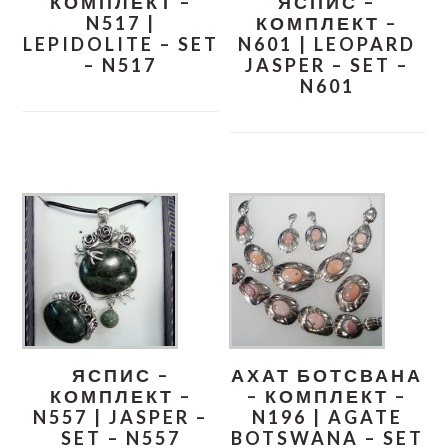
КОМПЛЕКТ –
ЯСПИС –
N517 |
КОМПЛЕКТ –
LEPIDOLITE – SET
N601 | LEOPARD
– N517
JASPER – SET –
N601
ЯСПИС –
АХАТ БОТСВАНА
КОМПЛЕКТ –
– КОМПЛЕКТ –
N557 | JASPER –
N196 | AGATE
SET – N557
BOTSWANA – SET