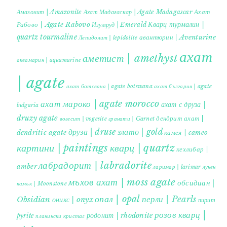
Ахат
Амазонит | Amazonite
Ахат Мадагаскар | Agate Madagascar
Кварц турмалин |
Рабово | Agate Rabovo
Изумруд | Emerald
quartz tourmaline
авантюрин | Aventurine
Лепидолит | lepidolite
ахат
аметист | amethyst
аквамарин | aquamarine
| agate
ахат ботсвана | agate botswana
ахат българия | agate
ахат мароко | agate morocco
ахат с друза |
bulgaria
druzy agate
дендрит ахат |
гранати | Garnet
вогесит | vogesite
друза | druse
злато | gold
dendritic agate
камея | cameo
картини | paintings
кварц | quartz
кехлибар |
лабрадорит | labradorite
amber
ларимар | larimar
лунен
мъхов ахат | moss agate
обсидиан |
камък | Moonstone
опал | opal
перли | Pearls
Obsidian
оникс | onyx
пирит |
розов кварц |
родонит | rhodonite
pyrite
планински кристал