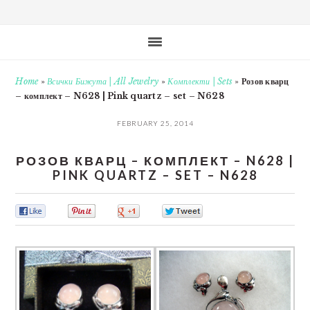
Home
»
Всички Бижута | All Jewelry
»
Комплекти | Sets
»
Розов кварц
– комплект – N628 | Pink quartz – set – N628
FEBRUARY 25, 2014
РОЗОВ КВАРЦ – КОМПЛЕКТ – N628 |
PINK QUARTZ – SET – N628
0
0
0
0