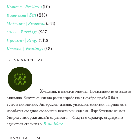
Колиета | Necklaces
(10)
Комплекти | Sets
(233)
Медальони | Pendants
(544)
Обеци | Earrings
(237)
Пръстени | Rings
(212)
Картини | Paintings
(38)
IRENA GANCHEVA
Xудожник и майстор ювелир. Представените на вашето
внимание бижута са изцяло ръчна изработка от сребро проба 925 и
естествени камъни. Авторският дизайн, уникалните камъни и прецизната
изработка създават съвършени ювелирни изделия. Изработените от мен
бижута с авторски дизайн са уникати – бижута с характер, създадени в
единствен екземпляр.
Read More…
КАМЪНИ | GEMS