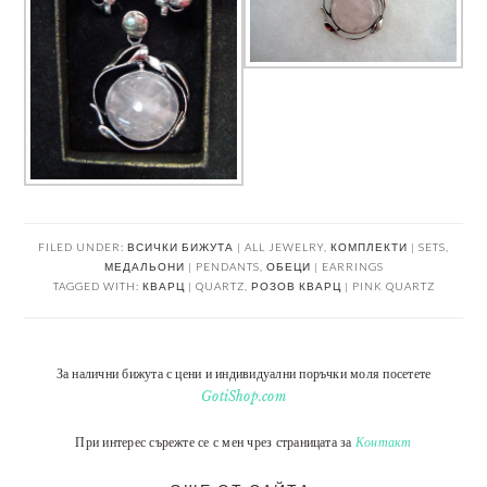
FILED UNDER:
ВСИЧКИ БИЖУТА | ALL JEWELRY
,
КОМПЛЕКТИ | SETS
,
МЕДАЛЬОНИ | PENDANTS
,
ОБЕЦИ | EARRINGS
TAGGED WITH:
КВАРЦ | QUARTZ
,
РОЗОВ КВАРЦ | PINK QUARTZ
За налични бижута с цени и индивидуални поръчки моля посетете
GotiShop.com
При интерес сърежте се с мен чрез страницата за
Контакт