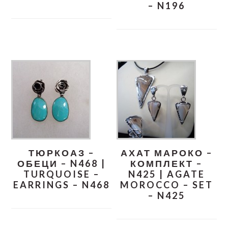
– N196
ТЮРКОАЗ –
АХАТ МАРОКО –
ОБЕЦИ – N468 |
КОМПЛЕКТ –
TURQUOISE –
N425 | AGATE
EARRINGS – N468
MOROCCO – SET
– N425