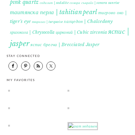
pink quartz
содалит | sodalite
сонора сънрайз | sonora sunrise
таитянска перла | tahitian pearl
тигрово око |
tiger's eye
халцедон | Chalcedony
тюркоаз | turquoise
яспис |
хризокола | Chrysocolla
цирконий | Cubic zirconia
jasper
яспис брегча | Brecciated Jasper
STAY CONNECTED
MY FAVORITES