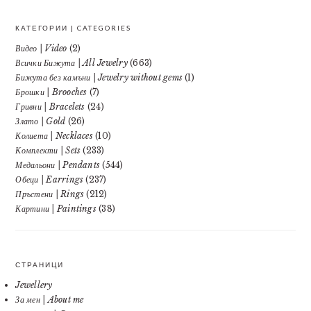
КАТЕГОРИИ | CATEGORIES
Видео | Video
(2)
Всички Бижута | All Jewelry
(663)
Бижута без камъни | Jewelry without gems
(1)
Брошки | Brooches
(7)
Гривни | Bracelets
(24)
Злато | Gold
(26)
Колиета | Necklaces
(10)
Комплекти | Sets
(233)
Медальони | Pendants
(544)
Обеци | Earrings
(237)
Пръстени | Rings
(212)
Картини | Paintings
(38)
СТРАНИЦИ
Jewellery
За мен | About me