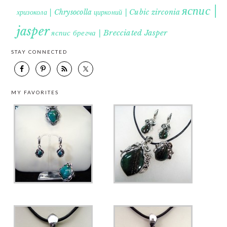
яспис |
хризокола | Chrysocolla
цирконий | Cubic zirconia
jasper
яспис брегча | Brecciated Jasper
STAY CONNECTED
MY FAVORITES