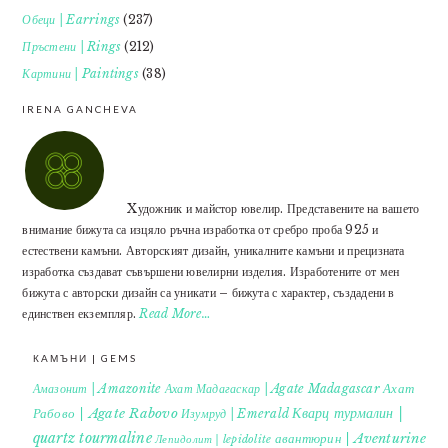
Обеци | Earrings
(237)
Пръстени | Rings
(212)
Картини | Paintings
(38)
IRENA GANCHEVA
Xудожник и майстор ювелир. Представените на вашето
внимание бижута са изцяло ръчна изработка от сребро проба 925 и
естествени камъни. Авторският дизайн, уникалните камъни и прецизната
изработка създават съвършени ювелирни изделия. Изработените от мен
бижута с авторски дизайн са уникати – бижута с характер, създадени в
единствен екземпляр.
Read More…
КАМЪНИ | GEMS
Ахат
Амазонит | Amazonite
Ахат Мадагаскар | Agate Madagascar
Кварц турмалин |
Рабово | Agate Rabovo
Изумруд | Emerald
quartz tourmaline
авантюрин | Aventurine
Лепидолит | lepidolite