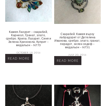
Камея Лазурит – скарабей,
Скарабей. Камея върху
Карнеол, Гранат, злато,
лабрадорит от Детелина
сребро. Крила: Лазурит, Синя и
Иванова, сребро, злато, гранат,
Зелена Хризокола, Куприт –
перидот, зелен седеф –
медальон – N773
медальон – N751
OCTOBER 19, 2016
JULY 20, 2016
READ MORE
READ MORE