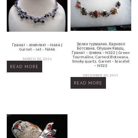
Зелен турмалин, Карнеол
Гранат – комплект – N666 |
Ботсвана, Опушен Кварц,
Garnet – set – N666
Гранат – гривна – N322 | Green
Tourmaline, Carneol Botswana,
MARCH 30, 2014
Smoky quartz, Garnet – bracelet
– N322
READ MORE
DECEMBER 30, 2011
READ MORE