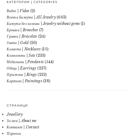
КАТЕГОРИИ | CATEGORIES
Видео | Video
(2)
Всички Бижута | All Jewelry
(663)
Бижута без камъни | Jewelry without gems
(1)
Брошки | Brooches
(7)
Гривни | Bracelets
(24)
Злато | Gold
(26)
Колиета | Necklaces
(10)
Комплекти | Sets
(233)
Медальони | Pendants
(544)
Обеци | Earrings
(237)
Пръстени | Rings
(212)
Картини | Paintings
(38)
СТРАНИЦИ
Jewellery
За мен | About me
Контакт | Contact
Поръчки