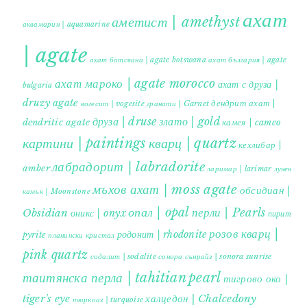
ахат
аметист | amethyst
аквамарин | aquamarine
| agate
ахат ботсвана | agate botswana
ахат българия | agate
ахат мароко | agate morocco
ахат с друза |
bulgaria
druzy agate
дендрит ахат |
гранати | Garnet
вогесит | vogesite
друза | druse
злато | gold
dendritic agate
камея | cameo
картини | paintings
кварц | quartz
кехлибар |
лабрадорит | labradorite
amber
ларимар | larimar
лунен
мъхов ахат | moss agate
обсидиан |
камък | Moonstone
опал | opal
перли | Pearls
Obsidian
оникс | onyx
пирит |
розов кварц |
родонит | rhodonite
pyrite
планински кристал
pink quartz
содалит | sodalite
сонора сънрайз | sonora sunrise
таитянска перла | tahitian pearl
тигрово око |
tiger's eye
халцедон | Chalcedony
тюркоаз | turquoise