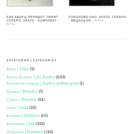
БЯЛ КВАРЦ, ПЕРИДОТ, ПИРИТ,
СОКОЛОВО ОКО, ЗЛАТО, СРЕБРО
СРЕБРО, ЗЛАТО – КОМПЛЕКТ –
– МЕДАЛЬОН – N753
N754
КАТЕГОРИИ | CATEGORIES
FOOTER
Видео | Video
(2)
Всички Бижута | All Jewelry
(663)
Бижута без камъни | Jewelry without gems
(1)
Брошки | Brooches
(7)
Гривни | Bracelets
(24)
Злато | Gold
(26)
Колиета | Necklaces
(10)
Комплекти | Sets
(233)
Медальони | Pendants
(544)