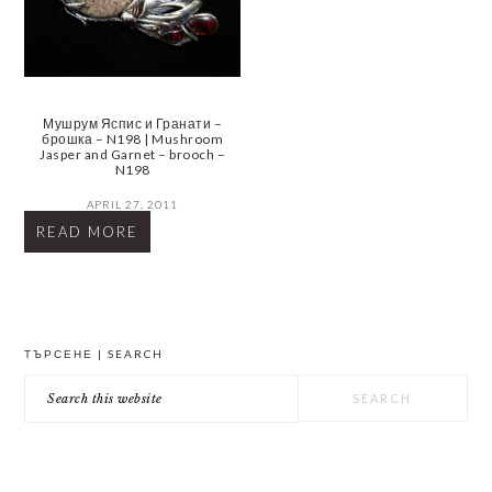
Мушрум Яспис и Гранати –
брошка – N198 | Mushroom
Jasper and Garnet – brooch –
N198
APRIL 27, 2011
READ MORE
PRIMARY
ТЪРСЕНЕ | SEARCH
SIDEBAR
Search
this
website