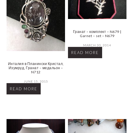
Гранат – комплект – N679 |
Garnet – set – N679
MARCH 30, 2014
READ MORE
Инталия в Планински Кристал,
Изумруд, Гранат – медальон –
N712
JUNE 15, 2015
READ MORE