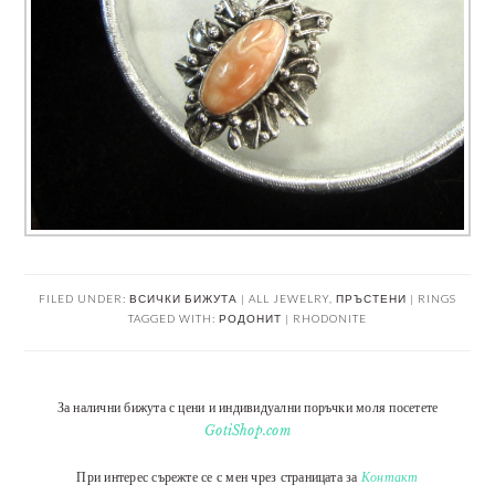
FILED UNDER:
ВСИЧКИ БИЖУТА | ALL JEWELRY
,
ПРЪСТЕНИ | RINGS
TAGGED WITH:
РОДОНИТ | RHODONITE
За налични бижута с цени и индивидуални поръчки моля посетете
GotiShop.com
При интерес сърежте се с мен чрез страницата за
Контакт