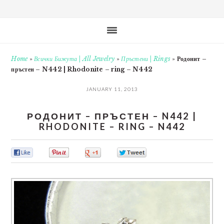
Home
»
Всички Бижута | All Jewelry
»
Пръстени | Rings
»
Родонит –
пръстен – N442 | Rhodonite – ring – N442
JANUARY 11, 2013
РОДОНИТ – ПРЪСТЕН – N442 |
RHODONITE – RING – N442
0
0
0
0