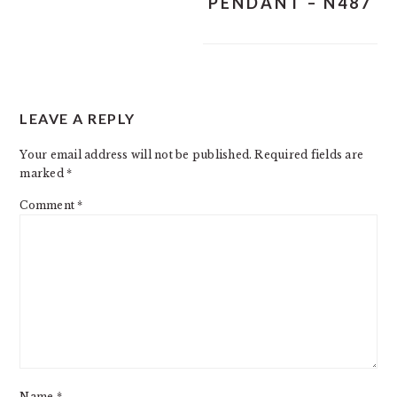
PENDANT – N487
READER
LEAVE A REPLY
INTERACTIONS
Your email address will not be published.
Required fields are
marked
*
Comment
*
Name
*