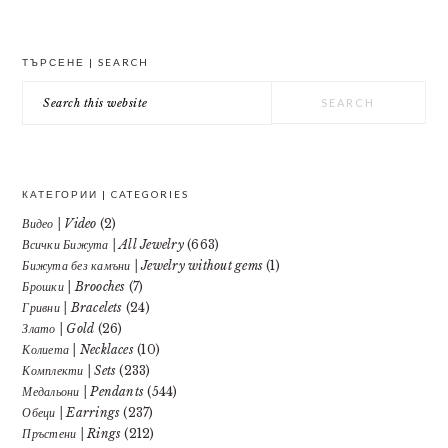
PRIMARY
ТЪРСЕНЕ | SEARCH
SIDEBAR
Search
this
website
КАТЕГОРИИ | CATEGORIES
Видео | Video
(2)
Всички Бижута | All Jewelry
(663)
Бижута без камъни | Jewelry without gems
(1)
Брошки | Brooches
(7)
Гривни | Bracelets
(24)
Злато | Gold
(26)
Колиета | Necklaces
(10)
Комплекти | Sets
(233)
Медальони | Pendants
(544)
Обеци | Earrings
(237)
Пръстени | Rings
(212)