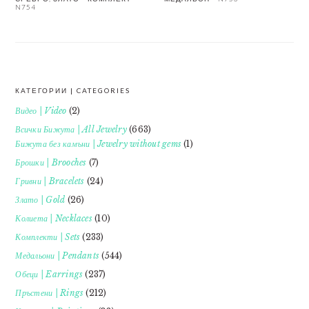
N754
КАТЕГОРИИ | CATEGORIES
FOOTER
Видео | Video
(2)
Всички Бижута | All Jewelry
(663)
Бижута без камъни | Jewelry without gems
(1)
Брошки | Brooches
(7)
Гривни | Bracelets
(24)
Злато | Gold
(26)
Колиета | Necklaces
(10)
Комплекти | Sets
(233)
Медальони | Pendants
(544)
Обеци | Earrings
(237)
Пръстени | Rings
(212)