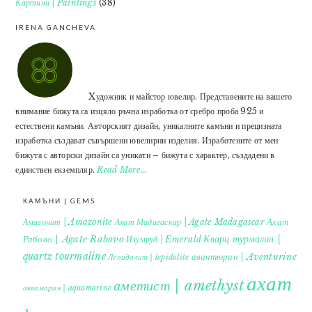
Картини | Paintings
(38)
IRENA GANCHEVA
Xудожник и майстор ювелир. Представените на вашето
внимание бижута са изцяло ръчна изработка от сребро проба 925 и
естествени камъни. Авторският дизайн, уникалните камъни и прецизната
изработка създават съвършени ювелирни изделия. Изработените от мен
бижута с авторски дизайн са уникати – бижута с характер, създадени в
единствен екземпляр.
Read More…
КАМЪНИ | GEMS
Ахат
Амазонит | Amazonite
Ахат Мадагаскар | Agate Madagascar
Кварц турмалин |
Рабово | Agate Rabovo
Изумруд | Emerald
quartz tourmaline
авантюрин | Aventurine
Лепидолит | lepidolite
ахат
аметист | amethyst
аквамарин | aquamarine