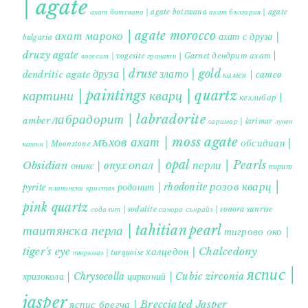
| agate
ахат ботсвана | agate botswana
ахат българия | agate
ахат мароко | agate morocco
ахат с друза |
bulgaria
druzy agate
дендрит ахат |
гранати | Garnet
вогесит | vogesite
друза | druse
злато | gold
dendritic agate
камея | cameo
картини | paintings
кварц | quartz
кехлибар |
лабрадорит | labradorite
amber
ларимар | larimar
лунен
мъхов ахат | moss agate
обсидиан |
камък | Moonstone
опал | opal
перли | Pearls
Obsidian
оникс | onyx
пирит |
розов кварц |
родонит | rhodonite
pyrite
планински кристал
pink quartz
содалит | sodalite
сонора сънрайз | sonora sunrise
таитянска перла | tahitian pearl
тигрово око |
tiger's eye
халцедон | Chalcedony
тюркоаз | turquoise
яспис |
хризокола | Chrysocolla
цирконий | Cubic zirconia
jasper
яспис брегча | Brecciated Jasper