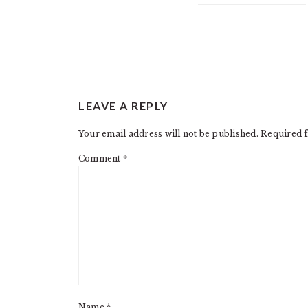
READER
LEAVE A REPLY
INTERACTIONS
Your email address will not be published.
Required f
Comment
*
Name
*