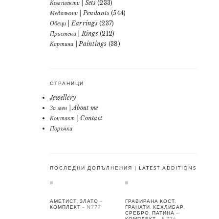
Комплекти | Sets
(233)
Медальони | Pendants
(544)
Обеци | Earrings
(237)
Пръстени | Rings
(212)
Картини | Paintings
(38)
СТРАНИЦИ
Jewellery
За мен | About me
Контакт | Contact
Поръчки
ПОСЛЕДНИ ДОПЪЛНЕНИЯ | LATEST ADDITIONS
АМЕТИСТ, ЗЛАТО –
ГРАВИРАНА КОСТ,
КОМПЛЕКТ – N777
ГРАНАТИ, КЕХЛИБАР,
СРЕБРО, ПАТИНА –
КОМПЛЕКТ – N776