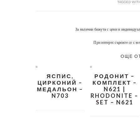
TAGGED WIT
За налични бижута с цени и индивидуа
При интерес сърежте се с ме
ОЩЕ О
ЯСПИС,
РОДОНИТ –
ЦИРКОНИЙ –
КОМПЛЕКТ –
МЕДАЛЬОН –
N621 |
N703
RHODONITE –
SET – N621