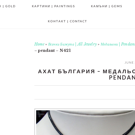
 | GOLD
КАРТИНИ | PAINTINGS
КАМЪНИ | GEMS
КОНТАКТ | CONTACT
Home
»
Всички Бижута | All Jewelry
»
Медальони | Pendan
– pendant – N421
JUNE 
АХАТ БЪЛГАРИЯ – МЕДАЛЬОН
PENDAN
0
0
0
0