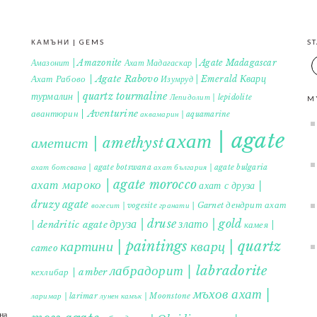
КАМЪНИ | GEMS
S
Амазонит | Amazonite
Ахат Мадагаскар | Agate Madagascar
Кварц
Ахат Рабово | Agate Rabovo
Изумруд | Emerald
турмалин | quartz tourmaline
Лепидолит | lepidolite
M
авантюрин | Aventurine
аквамарин | aquamarine
ахат | agate
аметист | amethyst
ахат ботсвана | agate botswana
ахат българия | agate bulgaria
ахат мароко | agate morocco
ахат с друза |
druzy agate
дендрит ахат
гранати | Garnet
вогесит | vogesite
друза | druse
злато | gold
| dendritic agate
камея |
картини | paintings
кварц | quartz
cameo
лабрадорит | labradorite
кехлибар | amber
мъхов ахат |
ларимар | larimar
лунен камък | Moonstone
на