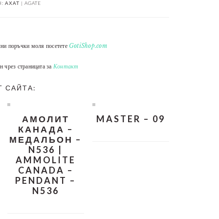
H:
АХАТ | AGATE
лни поръчки моля посетете
GotiShop.com
н чрез страницата за
Контакт
Т САЙТА:
АМОЛИТ
MASTER – 09
КАНАДА –
МЕДАЛЬОН –
N536 |
AMMOLITE
CANADA –
PENDANT –
N536