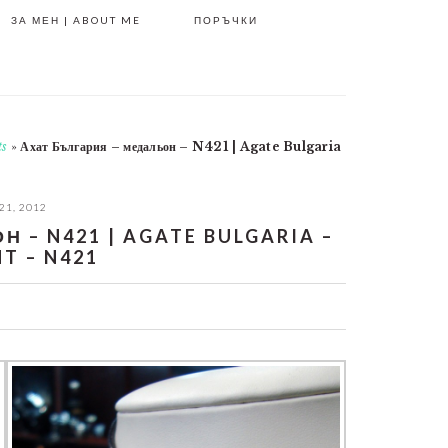
ЗА МЕН | ABOUT ME
ПОРЪЧКИ
ts
»
Ахат България – медальон – N421 | Agate Bulgaria
21, 2012
 – N421 | AGATE BULGARIA –
T – N421