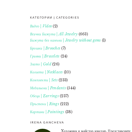
КАТЕГОРИИ | CATEGORIES
FOOTER
Видео | Video
(2)
Всички Бижута | All Jewelry
(663)
Бижута без камъни | Jewelry without gems
(1)
Брошки | Brooches
(7)
Гривни | Bracelets
(24)
Злато | Gold
(26)
Колиета | Necklaces
(10)
Комплекти | Sets
(233)
Медальони | Pendants
(544)
Обеци | Earrings
(237)
Пръстени | Rings
(212)
Картини | Paintings
(38)
IRENA GANCHEVA
Xудожник и майстор ювелир. Представените 