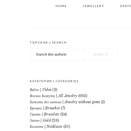
HOME
JEWELLERY
ЗЛАТО
ТЪРСЕНЕ | SEARCH
PRIMARY
Search
SIDEBAR
this
website
КАТЕГОРИИ | CATEGORIES
Видео | Video
(2)
Всички Бижута | All Jewelry
(663)
Бижута без камъни | Jewelry without gems
(1)
Брошки | Brooches
(7)
Гривни | Bracelets
(24)
Злато | Gold
(26)
Колиета | Necklaces
(10)