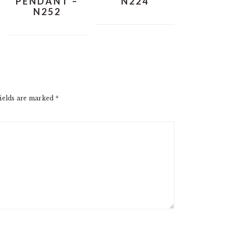
PENDANT –
N224
N252
ields are marked
*