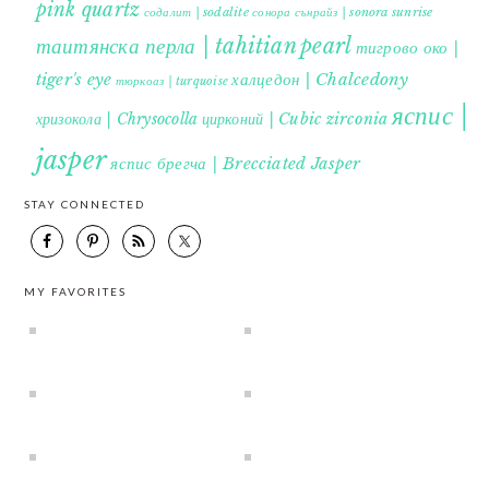
pink quartz
содалит | sodalite
сонора сънрайз | sonora sunrise
таитянска перла | tahitian pearl
тигрово око |
tiger's eye
халцедон | Chalcedony
тюркоаз | turquoise
яспис |
хризокола | Chrysocolla
цирконий | Cubic zirconia
jasper
яспис брегча | Brecciated Jasper
STAY CONNECTED
MY FAVORITES