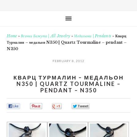
Home
»
Всички Бижута | All Jewelry
»
Медальони | Pendants
»
Кварц
Турмалин – медальон N350 | Quartz Tourmaline – pendant –
N350
FEBRUARY 8, 2012
КВАРЦ ТУРМАЛИН – МЕДАЛЬОН
N350 | QUARTZ TOURMALINE –
PENDANT – N350
0
0
0
0