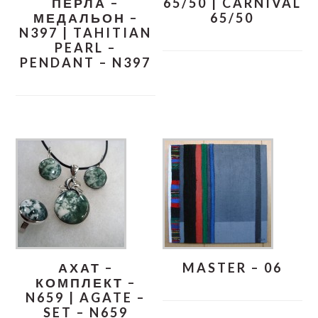
ПЕРЛА –
65/50 | CARNIVAL
МЕДАЛЬОН –
65/50
N397 | TAHITIAN
PEARL –
PENDANT – N397
АХАТ –
MASTER – 06
КОМПЛЕКТ –
N659 | AGATE –
SET – N659