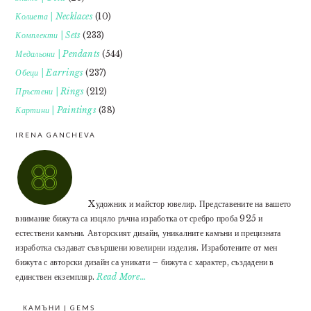
Колиета | Necklaces
(10)
Комплекти | Sets
(233)
Медальони | Pendants
(544)
Обеци | Earrings
(237)
Пръстени | Rings
(212)
Картини | Paintings
(38)
IRENA GANCHEVA
Xудожник и майстор ювелир. Представените на вашето
внимание бижута са изцяло ръчна изработка от сребро проба 925 и
естествени камъни. Авторският дизайн, уникалните камъни и прецизната
изработка създават съвършени ювелирни изделия. Изработените от мен
бижута с авторски дизайн са уникати – бижута с характер, създадени в
единствен екземпляр.
Read More…
КАМЪНИ | GEMS