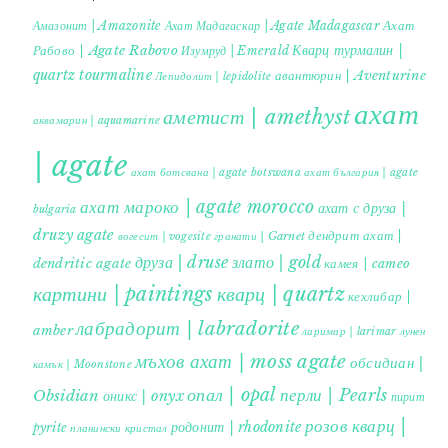
Ахат
Амазонит | Amazonite
Ахат Мадагаскар | Agate Madagascar
Кварц турмалин |
Рабово | Agate Rabovo
Изумруд | Emerald
quartz tourmaline
авантюрин | Aventurine
Лепидолит | lepidolite
ахат
аметист | amethyst
аквамарин | aquamarine
| agate
ахат ботсвана | agate botswana
ахат българия | agate
ахат мароко | agate morocco
ахат с друза |
bulgaria
druzy agate
дендрит ахат |
гранати | Garnet
вогесит | vogesite
друза | druse
злато | gold
dendritic agate
камея | cameo
картини | paintings
кварц | quartz
кехлибар |
лабрадорит | labradorite
amber
ларимар | larimar
лунен
мъхов ахат | moss agate
обсидиан |
камък | Moonstone
опал | opal
перли | Pearls
Obsidian
оникс | onyx
пирит |
розов кварц |
родонит | rhodonite
pyrite
планински кристал