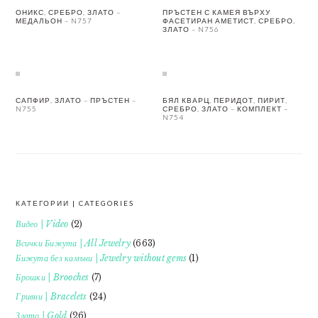
ОНИКС, СРЕБРО, ЗЛАТО –
ПРЪСТЕН С КАМЕЯ ВЪРХУ
МЕДАЛЬОН – N757
ФАСЕТИРАН АМЕТИСТ, СРЕБРО,
ЗЛАТО – N756
САПФИР, ЗЛАТО – ПРЪСТЕН –
БЯЛ КВАРЦ, ПЕРИДОТ, ПИРИТ,
N755
СРЕБРО, ЗЛАТО – КОМПЛЕКТ –
N754
КАТЕГОРИИ | CATEGORIES
FOOTER
Видео | Video
(2)
Всички Бижута | All Jewelry
(663)
Бижута без камъни | Jewelry without gems
(1)
Брошки | Brooches
(7)
Гривни | Bracelets
(24)
Злато | Gold
(26)