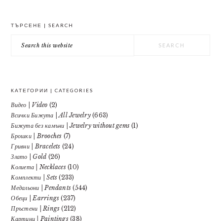
PRIMARY
ТЪРСЕНЕ | SEARCH
SIDEBAR
Search
this
website
КАТЕГОРИИ | CATEGORIES
Видео | Video
(2)
Всички Бижута | All Jewelry
(663)
Бижута без камъни | Jewelry without gems
(1)
Брошки | Brooches
(7)
Гривни | Bracelets
(24)
Злато | Gold
(26)
Колиета | Necklaces
(10)
Комплекти | Sets
(233)
Медальони | Pendants
(544)
Обеци | Earrings
(237)
Пръстени | Rings
(212)
Картини | Paintings
(38)