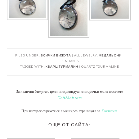
FILED UNDER:
ВСИЧКИ БИЖУТА | ALL JEWELRY
,
МЕДАЛЬОНИ |
PENDANTS
TAGGED WITH:
КВАРЦ ТУРМАЛИН | QUARTZ TOURMALINE
За налични бижута с цени и индивидуални поръчки моля посетете
GotiShop.com
При интерес сърежте се с мен чрез страницата за
Контакт
ОЩЕ ОТ САЙТА: