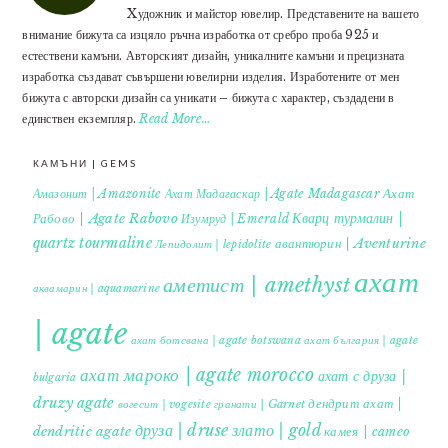
Xудожник и майстор ювелир. Представените на вашето
внимание бижута са изцяло ръчна изработка от сребро проба 925 и
естествени камъни. Авторският дизайн, уникалните камъни и прецизната
изработка създават съвършени ювелирни изделия. Изработените от мен
бижута с авторски дизайн са уникати – бижута с характер, създадени в
единствен екземпляр.
Read More…
КАМЪНИ | GEMS
Ахат
Амазонит | Amazonite
Ахат Мадагаскар | Agate Madagascar
Кварц турмалин |
Рабово | Agate Rabovo
Изумруд | Emerald
quartz tourmaline
авантюрин | Aventurine
Лепидолит | lepidolite
ахат
аметист | amethyst
аквамарин | aquamarine
| agate
ахат ботсвана | agate botswana
ахат българия | agate
ахат мароко | agate morocco
ахат с друза |
bulgaria
druzy agate
дендрит ахат |
гранати | Garnet
вогесит | vogesite
друза | druse
злато | gold
dendritic agate
камея | cameo