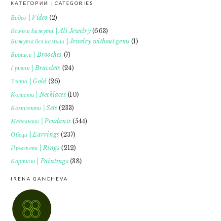
КАТЕГОРИИ | CATEGORIES
FOOTER
Видео | Video
(2)
Всички Бижута | All Jewelry
(663)
Бижута без камъни | Jewelry without gems
(1)
Брошки | Brooches
(7)
Гривни | Bracelets
(24)
Злато | Gold
(26)
Колиета | Necklaces
(10)
Комплекти | Sets
(233)
Медальони | Pendants
(544)
Обеци | Earrings
(237)
Пръстени | Rings
(212)
Картини | Paintings
(38)
IRENA GANCHEVA