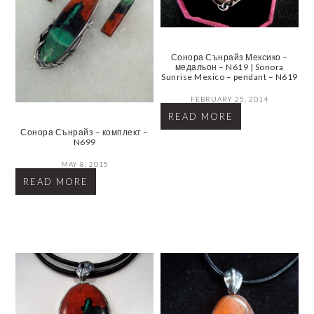
Сонора Сънрайз Мексико –
медальон – N619 | Sonora
Sunrise Mexico – pendant – N619
FEBRUARY 25, 2014
READ MORE
Сонора Сънрайз – комплект –
N699
MAY 8, 2015
READ MORE