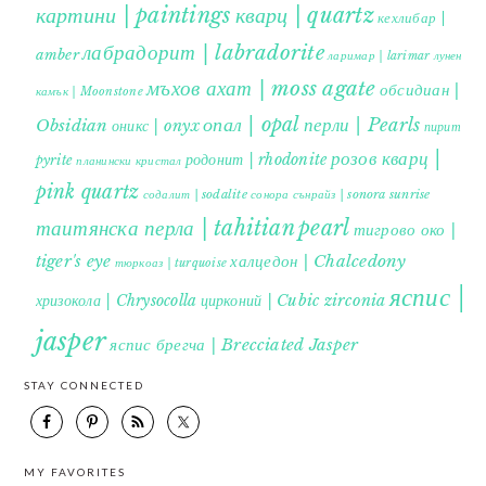
картини | paintings
кварц | quartz
кехлибар |
лабрадорит | labradorite
amber
ларимар | larimar
лунен
мъхов ахат | moss agate
обсидиан |
камък | Moonstone
опал | opal
перли | Pearls
Obsidian
оникс | onyx
пирит |
розов кварц |
родонит | rhodonite
pyrite
планински кристал
pink quartz
содалит | sodalite
сонора сънрайз | sonora sunrise
таитянска перла | tahitian pearl
тигрово око |
tiger's eye
халцедон | Chalcedony
тюркоаз | turquoise
яспис |
хризокола | Chrysocolla
цирконий | Cubic zirconia
jasper
яспис брегча | Brecciated Jasper
STAY CONNECTED
MY FAVORITES