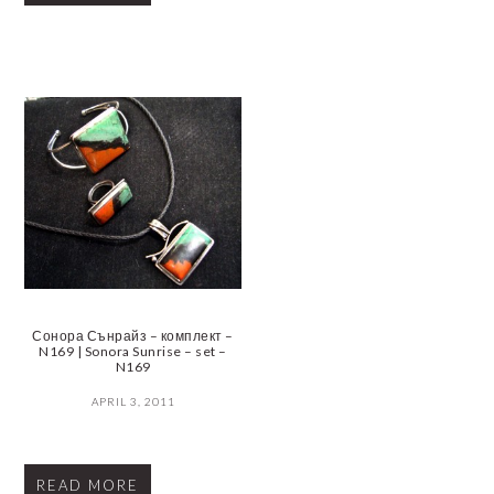
Сонора Сънрайз – комплект –
N169 | Sonora Sunrise – set –
N169
APRIL 3, 2011
READ MORE