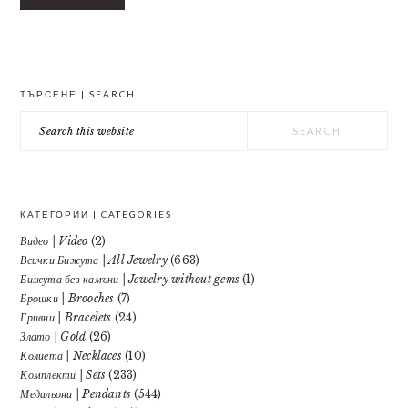
PRIMARY
ТЪРСЕНЕ | SEARCH
SIDEBAR
Search
this
website
КАТЕГОРИИ | CATEGORIES
Видео | Video
(2)
Всички Бижута | All Jewelry
(663)
Бижута без камъни | Jewelry without gems
(1)
Брошки | Brooches
(7)
Гривни | Bracelets
(24)
Злато | Gold
(26)
Колиета | Necklaces
(10)
Комплекти | Sets
(233)
Медальони | Pendants
(544)