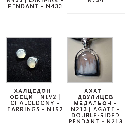
N433 | LARIMAR –
N724
PENDANT – N433
ХАЛЦЕДОН –
АХАТ –
ОБЕЦИ – N192 |
ДВУЛИЦЕВ
CHALCEDONY –
МЕДАЛЬОН –
EARRINGS – N192
N213 | AGATE –
DOUBLE-SIDED
PENDANT – N213