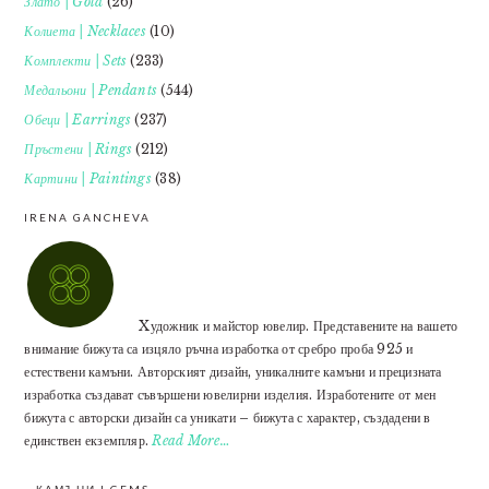
Злато | Gold
(26)
Колиета | Necklaces
(10)
Комплекти | Sets
(233)
Медальони | Pendants
(544)
Обеци | Earrings
(237)
Пръстени | Rings
(212)
Картини | Paintings
(38)
IRENA GANCHEVA
Xудожник и майстор ювелир. Представените на вашето
внимание бижута са изцяло ръчна изработка от сребро проба 925 и
естествени камъни. Авторският дизайн, уникалните камъни и прецизната
изработка създават съвършени ювелирни изделия. Изработените от мен
бижута с авторски дизайн са уникати – бижута с характер, създадени в
единствен екземпляр.
Read More…