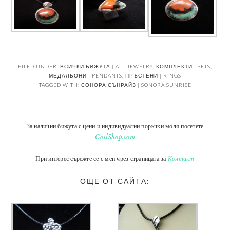
FILED UNDER:
ВСИЧКИ БИЖУТА | ALL JEWELRY
,
КОМПЛЕКТИ | SETS
,
МЕДАЛЬОНИ | PENDANTS
,
ПРЪСТЕНИ | RINGS
TAGGED WITH:
СОНОРА СЪНРАЙЗ | SONORA SUNRISE
За налични бижута с цени и индивидуални поръчки моля посетете
GotiShop.com
При интерес сърежте се с мен чрез страницата за
Контакт
ОЩЕ ОТ САЙТА: