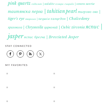
pink quartz
содалит | sodalite
сонора сънрайз | sonora sunrise
таитянска перла | tahitian pearl
тигрово око |
tiger's eye
халцедон | Chalcedony
тюркоаз | turquoise
яспис |
хризокола | Chrysocolla
цирконий | Cubic zirconia
jasper
яспис брегча | Brecciated Jasper
STAY CONNECTED
MY FAVORITES