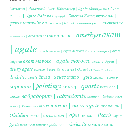
КАМЪНИ | GEMS
Ахат
Амазонит | Amazonite
Ахат Мадагаскар | Agate Madagascar
Кварц турмалин |
Рабово | Agate Rabovo
Изумруд | Emerald
quartz tourmaline
авантюрин | Aventurine
Лепидолит | lepidolite
ахат
аметист | amethyst
аквамарин | aquamarine
| agate
ахат ботсвана | agate botswana
ахат българия | agate
ахат мароко | agate morocco
ахат с друза |
bulgaria
druzy agate
дендрит ахат |
гранати | Garnet
вогесит | vogesite
друза | druse
злато | gold
dendritic agate
камея | cameo
картини | paintings
кварц | quartz
кехлибар |
лабрадорит | labradorite
amber
ларимар | larimar
лунен
мъхов ахат | moss agate
обсидиан |
камък | Moonstone
опал | opal
перли | Pearls
Obsidian
оникс | onyx
пирит |
розов кварц |
родонит | rhodonite
pyrite
планински кристал