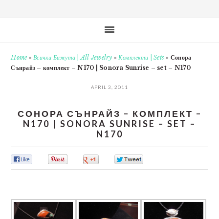
Home
»
Всички Бижута | All Jewelry
»
Комплекти | Sets
»
Сонора
Сънрайз – комплект – N170 | Sonora Sunrise – set – N170
APRIL 3, 2011
СОНОРА СЪНРАЙЗ – КОМПЛЕКТ –
N170 | SONORA SUNRISE – SET –
N170
0
0
0
0