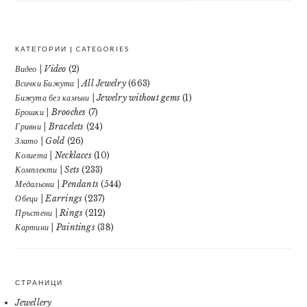
website
КАТЕГОРИИ | CATEGORIES
Видео | Video
(2)
Всички Бижута | All Jewelry
(663)
Бижута без камъни | Jewelry without gems
(1)
Брошки | Brooches
(7)
Гривни | Bracelets
(24)
Злато | Gold
(26)
Колиета | Necklaces
(10)
Комплекти | Sets
(233)
Медальони | Pendants
(544)
Обеци | Earrings
(237)
Пръстени | Rings
(212)
Картини | Paintings
(38)
СТРАНИЦИ
Jewellery