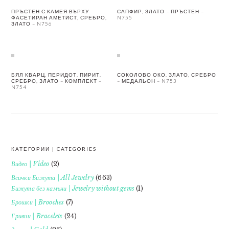
ПРЪСТЕН С КАМЕЯ ВЪРХУ
САПФИР, ЗЛАТО – ПРЪСТЕН –
ФАСЕТИРАН АМЕТИСТ, СРЕБРО,
N755
ЗЛАТО – N756
БЯЛ КВАРЦ, ПЕРИДОТ, ПИРИТ,
СОКОЛОВО ОКО, ЗЛАТО, СРЕБРО
СРЕБРО, ЗЛАТО – КОМПЛЕКТ –
– МЕДАЛЬОН – N753
N754
КАТЕГОРИИ | CATEGORIES
FOOTER
Видео | Video
(2)
Всички Бижута | All Jewelry
(663)
Бижута без камъни | Jewelry without gems
(1)
Брошки | Brooches
(7)
Гривни | Bracelets
(24)