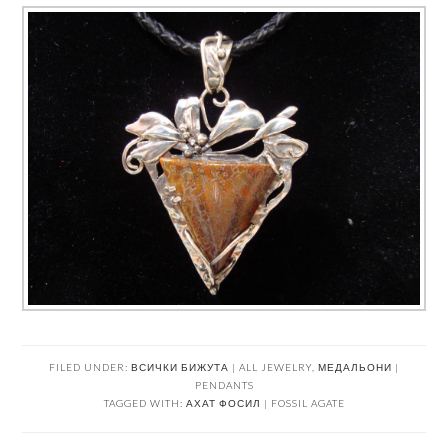
FILED UNDER:
ВСИЧКИ БИЖУТА | ALL JEWELRY
,
МЕДАЛЬОНИ |
PENDANTS
TAGGED WITH:
АХАТ ФОСИЛ | FOSSIL AGATE