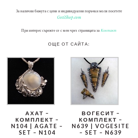
За налични бижута с цени и индивидуални поръчки моля посетете
GotiShop.com
При интерес сърежте се с мен чрез страницата за
Контакт
ОЩЕ ОТ САЙТА:
АХАТ –
ВОГЕСИТ –
КОМПЛЕКТ –
КОМПЛЕКТ –
N104 | AGATE –
N639 | VOGESITE
SET – N104
– SET – N639