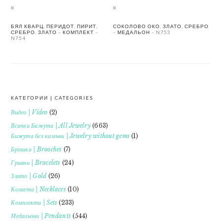
БЯЛ КВАРЦ, ПЕРИДОТ, ПИРИТ,
СОКОЛОВО ОКО, ЗЛАТО, СРЕБРО
СРЕБРО, ЗЛАТО – КОМПЛЕКТ –
– МЕДАЛЬОН – N753
N754
КАТЕГОРИИ | CATEGORIES
FOOTER
Видео | Video
(2)
Всички Бижута | All Jewelry
(663)
Бижута без камъни | Jewelry without gems
(1)
Брошки | Brooches
(7)
Гривни | Bracelets
(24)
Злато | Gold
(26)
Колиета | Necklaces
(10)
Комплекти | Sets
(233)
Медальони | Pendants
(544)