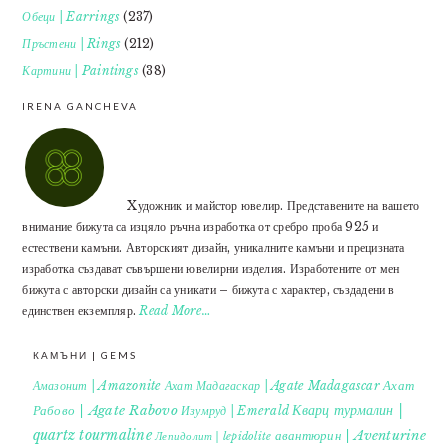
Обеци | Earrings
(237)
Пръстени | Rings
(212)
Картини | Paintings
(38)
IRENA GANCHEVA
Xудожник и майстор ювелир. Представените на вашето
внимание бижута са изцяло ръчна изработка от сребро проба 925 и
естествени камъни. Авторският дизайн, уникалните камъни и прецизната
изработка създават съвършени ювелирни изделия. Изработените от мен
бижута с авторски дизайн са уникати – бижута с характер, създадени в
единствен екземпляр.
Read More…
КАМЪНИ | GEMS
Ахат
Амазонит | Amazonite
Ахат Мадагаскар | Agate Madagascar
Кварц турмалин |
Рабово | Agate Rabovo
Изумруд | Emerald
quartz tourmaline
авантюрин | Aventurine
Лепидолит | lepidolite