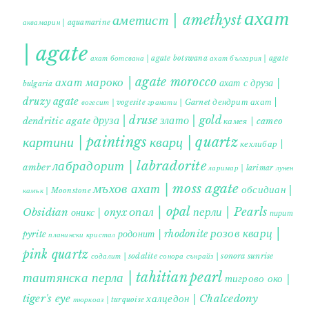
ахат
аметист | amethyst
аквамарин | aquamarine
| agate
ахат ботсвана | agate botswana
ахат българия | agate
ахат мароко | agate morocco
ахат с друза |
bulgaria
druzy agate
дендрит ахат |
гранати | Garnet
вогесит | vogesite
друза | druse
злато | gold
dendritic agate
камея | cameo
картини | paintings
кварц | quartz
кехлибар |
лабрадорит | labradorite
amber
ларимар | larimar
лунен
мъхов ахат | moss agate
обсидиан |
камък | Moonstone
опал | opal
перли | Pearls
Obsidian
оникс | onyx
пирит |
розов кварц |
родонит | rhodonite
pyrite
планински кристал
pink quartz
содалит | sodalite
сонора сънрайз | sonora sunrise
таитянска перла | tahitian pearl
тигрово око |
tiger's eye
халцедон | Chalcedony
тюркоаз | turquoise