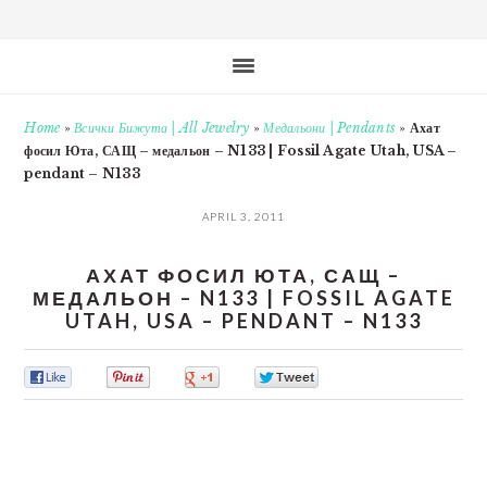
Home
»
Всички Бижута | All Jewelry
»
Медальони | Pendants
»
Ахат
фосил Юта, САЩ – медальон – N133 | Fossil Agate Utah, USA –
pendant – N133
APRIL 3, 2011
АХАТ ФОСИЛ ЮТА, САЩ –
МЕДАЛЬОН – N133 | FOSSIL AGATE
UTAH, USA – PENDANT – N133
0
0
0
0