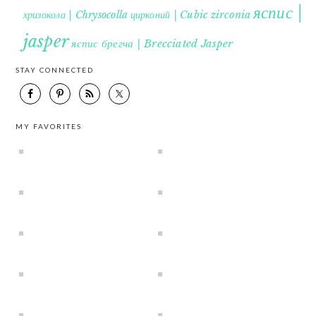
яспис |
хризокола | Chrysocolla
цирконий | Cubic zirconia
jasper
яспис брегча | Brecciated Jasper
STAY CONNECTED
MY FAVORITES