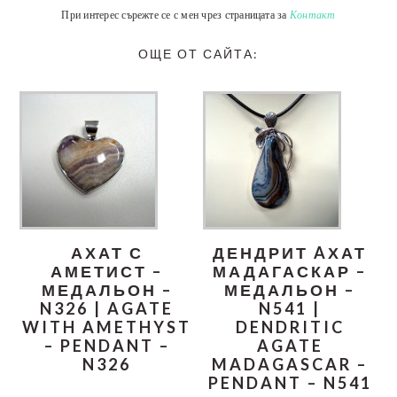
При интерес сърежте се с мен чрез страницата за
Контакт
ОЩЕ ОТ САЙТА:
АХАТ С
ДЕНДРИТ AХАТ
АМЕТИСТ –
МАДАГАСКАР –
МЕДАЛЬОН –
МЕДАЛЬОН –
N326 | AGATE
N541 |
WITH AMETHYST
DENDRITIC
– PENDANT –
AGATE
N326
MADAGASCAR –
PENDANT – N541