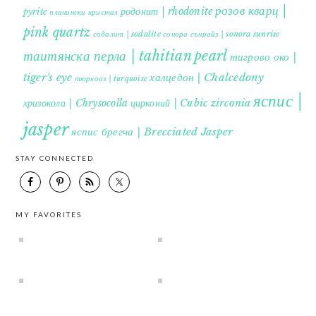
розов кварц |
родонит | rhodonite
pyrite
планински кристал
pink quartz
содалит | sodalite
сонора сънрайз | sonora sunrise
таитянска перла | tahitian pearl
тигрово око |
tiger's eye
халцедон | Chalcedony
тюркоаз | turquoise
яспис |
хризокола | Chrysocolla
цирконий | Cubic zirconia
jasper
яспис брегча | Brecciated Jasper
STAY CONNECTED
MY FAVORITES