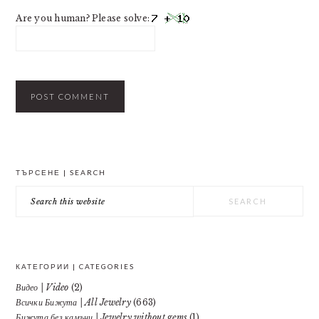
Are you human? Please solve:
PRIMARY
ТЪРСЕНЕ | SEARCH
SIDEBAR
Search
this
website
КАТЕГОРИИ | CATEGORIES
Видео | Video
(2)
Всички Бижута | All Jewelry
(663)
Бижута без камъни | Jewelry without gems
(1)