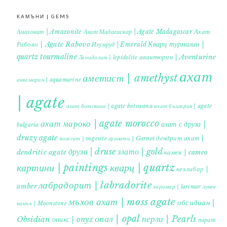
КАМЪНИ | GEMS
Ахат
Амазонит | Amazonite
Ахат Мадагаскар | Agate Madagascar
Кварц турмалин |
Рабово | Agate Rabovo
Изумруд | Emerald
quartz tourmaline
авантюрин | Aventurine
Лепидолит | lepidolite
ахат
аметист | amethyst
аквамарин | aquamarine
| agate
ахат ботсвана | agate botswana
ахат българия | agate
ахат мароко | agate morocco
ахат с друза |
bulgaria
druzy agate
дендрит ахат |
гранати | Garnet
вогесит | vogesite
друза | druse
злато | gold
dendritic agate
камея | cameo
картини | paintings
кварц | quartz
кехлибар |
лабрадорит | labradorite
amber
ларимар | larimar
лунен
мъхов ахат | moss agate
обсидиан |
камък | Moonstone
опал | opal
перли | Pearls
Obsidian
оникс | onyx
пирит |