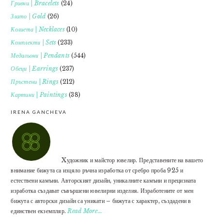
Гривни | Bracelets
(24)
Злато | Gold
(26)
Колиета | Necklaces
(10)
Комплекти | Sets
(233)
Медальони | Pendants
(544)
Обеци | Earrings
(237)
Пръстени | Rings
(212)
Картини | Paintings
(38)
IRENA GANCHEVA
Xудожник и майстор ювелир. Представените на вашето
внимание бижута са изцяло ръчна изработка от сребро проба 925 и
естествени камъни. Авторският дизайн, уникалните камъни и прецизната
изработка създават съвършени ювелирни изделия. Изработените от мен
бижута с авторски дизайн са уникати – бижута с характер, създадени в
единствен екземпляр.
Read More…