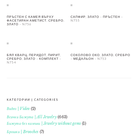
ПРЪСТЕН С КАМЕЯ ВЪРХУ
САПФИР, ЗЛАТО – ПРЪСТЕН –
ФАСЕТИРАН АМЕТИСТ, СРЕБРО,
N755
ЗЛАТО – N756
БЯЛ КВАРЦ, ПЕРИДОТ, ПИРИТ,
СОКОЛОВО ОКО, ЗЛАТО, СРЕБРО
СРЕБРО, ЗЛАТО – КОМПЛЕКТ –
– МЕДАЛЬОН – N753
N754
КАТЕГОРИИ | CATEGORIES
FOOTER
Видео | Video
(2)
Всички Бижута | All Jewelry
(663)
Бижута без камъни | Jewelry without gems
(1)
Брошки | Brooches
(7)