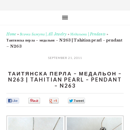
Home
»
Всички Бижута | All Jewelry
»
Медальони | Pendants
»
Таитянска перла – медальон – N263 | Tahitian pearl – pendant
– N263
SEPTEMBER 21, 2011
ТАИТЯНСКА ПЕРЛА – МЕДАЛЬОН –
N263 | TAHITIAN PEARL – PENDANT
– N263
0
0
0
0