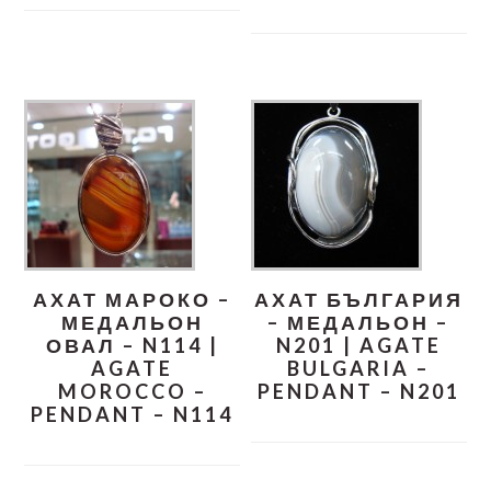
АХАТ МАРОКО –
АХАТ БЪЛГАРИЯ
МЕДАЛЬОН
– МЕДАЛЬОН –
ОВАЛ – N114 |
N201 | AGATE
AGATE
BULGARIA –
MOROCCO –
PENDANT – N201
PENDANT – N114