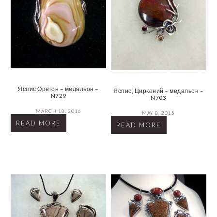
Яспис Орегон – медальон –
Яспис, Цирконий – медальон –
N729
N703
MARCH 18, 2016
MAY 8, 2015
READ MORE
READ MORE