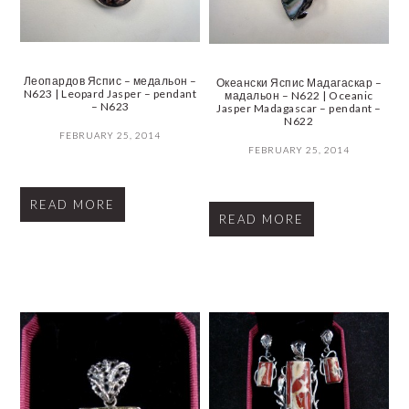
Леопардов Яспис – медальон –
Океански Яспис Мадагаскар –
N623 | Leopard Jasper – pendant
мадальон – N622 | Oceanic
– N623
Jasper Madagascar – pendant –
N622
FEBRUARY 25, 2014
FEBRUARY 25, 2014
READ MORE
READ MORE