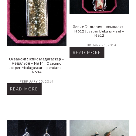
Яспис България – комплект –
N612 | Jasper Bulgria – set –
N612
FEBRUARY 25, 2014
READ MORE
Океански Яспис Мадагаскар –
медальон – N614 | Oceanic
Jasper Madagascar – pendant –
N614
FEBRUARY 25, 2014
READ MORE