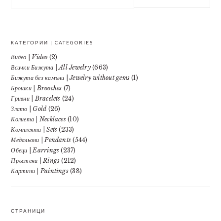
this
website
КАТЕГОРИИ | CATEGORIES
Видео | Video
(2)
Всички Бижута | All Jewelry
(663)
Бижута без камъни | Jewelry without gems
(1)
Брошки | Brooches
(7)
Гривни | Bracelets
(24)
Злато | Gold
(26)
Колиета | Necklaces
(10)
Комплекти | Sets
(233)
Медальони | Pendants
(544)
Обеци | Earrings
(237)
Пръстени | Rings
(212)
Картини | Paintings
(38)
СТРАНИЦИ