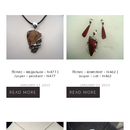
Яспис – медальон – N477 |
Яспис – комплект – N462 |
Jasper – pendant – N477
Jasper – set – N462
JANUARY 17, 2013
JANUARY 17, 2013
READ MORE
READ MORE