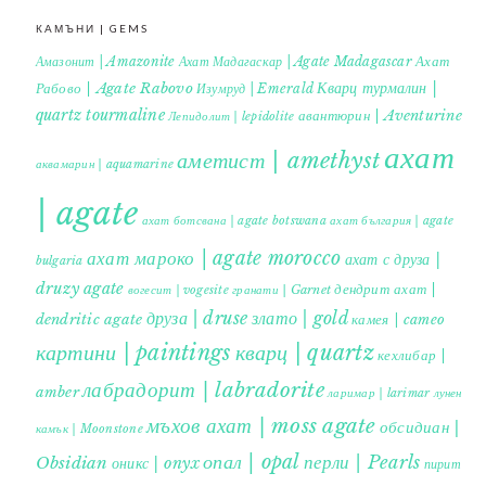
КАМЪНИ | GEMS
Ахат
Амазонит | Amazonite
Ахат Мадагаскар | Agate Madagascar
Кварц турмалин |
Рабово | Agate Rabovo
Изумруд | Emerald
quartz tourmaline
авантюрин | Aventurine
Лепидолит | lepidolite
ахат
аметист | amethyst
аквамарин | aquamarine
| agate
ахат ботсвана | agate botswana
ахат българия | agate
ахат мароко | agate morocco
ахат с друза |
bulgaria
druzy agate
дендрит ахат |
гранати | Garnet
вогесит | vogesite
друза | druse
злато | gold
dendritic agate
камея | cameo
картини | paintings
кварц | quartz
кехлибар |
лабрадорит | labradorite
amber
ларимар | larimar
лунен
мъхов ахат | moss agate
обсидиан |
камък | Moonstone
опал | opal
перли | Pearls
Obsidian
оникс | onyx
пирит |