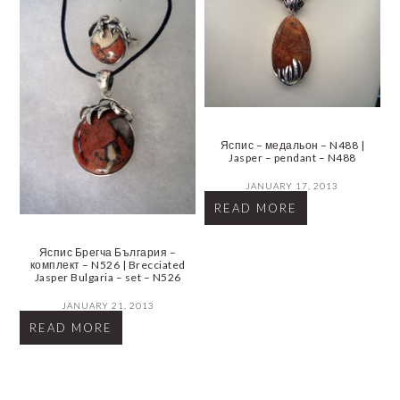
Яспис – медальон – N488 |
Jasper – pendant – N488
JANUARY 17, 2013
READ MORE
Яспис Брегча България –
комплект – N526 | Brecciated
Jasper Bulgaria – set – N526
JANUARY 21, 2013
READ MORE