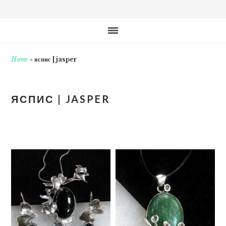
Home
»
яспис | jasper
ЯСПИС | JASPER