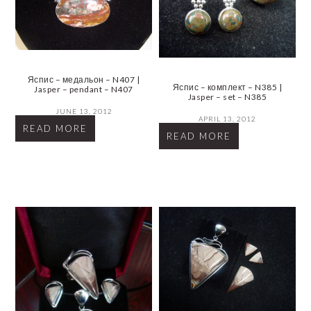
Яспис – медальон – N407 |
Яспис – комплект – N385 |
Jasper – pendant – N407
Jasper – set – N385
JUNE 13, 2012
APRIL 13, 2012
READ MORE
READ MORE