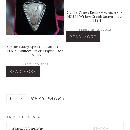
Яспис Уилоу Крийк – комплект –
N364 | Willow Creek Jasper – set
– N364
FEBRUARY 26, 2012
READ MORE
Яспис Уилоу Крийк – комплект –
N365 | Willow Creek Jasper – set
– N365
MARCH 30, 2012
READ MORE
PAGE
PAGE
GO
1
2
NEXT PAGE »
TO
PRIMARY
ТЪРСЕНЕ | SEARCH
SIDEBAR
Search