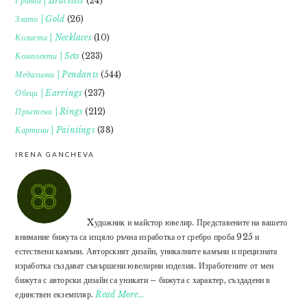
Гривни | Bracelets
(24)
Злато | Gold
(26)
Колиета | Necklaces
(10)
Комплекти | Sets
(233)
Медальони | Pendants
(544)
Обеци | Earrings
(237)
Пръстени | Rings
(212)
Картини | Paintings
(38)
IRENA GANCHEVA
Xудожник и майстор ювелир. Представените на вашето
внимание бижута са изцяло ръчна изработка от сребро проба 925 и
естествени камъни. Авторският дизайн, уникалните камъни и прецизната
изработка създават съвършени ювелирни изделия. Изработените от мен
бижута с авторски дизайн са уникати – бижута с характер, създадени в
единствен екземпляр.
Read More…