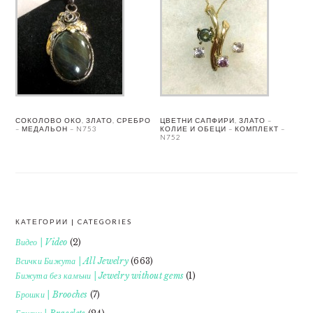
СОКОЛОВО ОКО, ЗЛАТО, СРЕБРО
ЦВЕТНИ САПФИРИ, ЗЛАТО –
– МЕДАЛЬОН – N753
КОЛИЕ И ОБЕЦИ – КОМПЛЕКТ –
N752
КАТЕГОРИИ | CATEGORIES
FOOTER
Видео | Video
(2)
Всички Бижута | All Jewelry
(663)
Бижута без камъни | Jewelry without gems
(1)
Брошки | Brooches
(7)