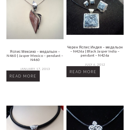
Черен Яспис Индия – медальон
– N426a | Black Jasper India –
Яспис Мексико – медальон –
pendant – N426a
N460 | Jasper Mexico – pendant –
N460
JULY 6, 2012
JANUARY 17, 2013
READ MORE
READ MORE