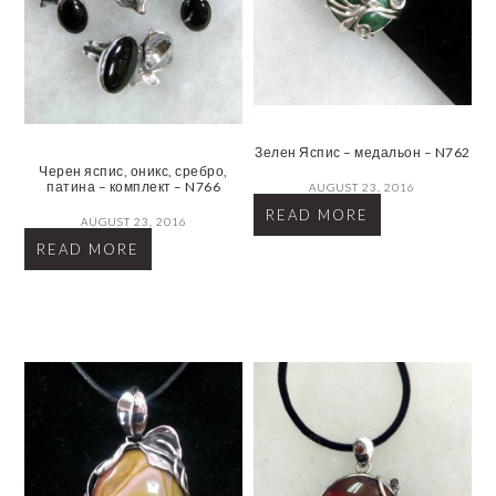
Зелен Яспис – медальон – N762
Черен яспис, оникс, сребро,
патина – комплект – N766
AUGUST 23, 2016
READ MORE
AUGUST 23, 2016
READ MORE