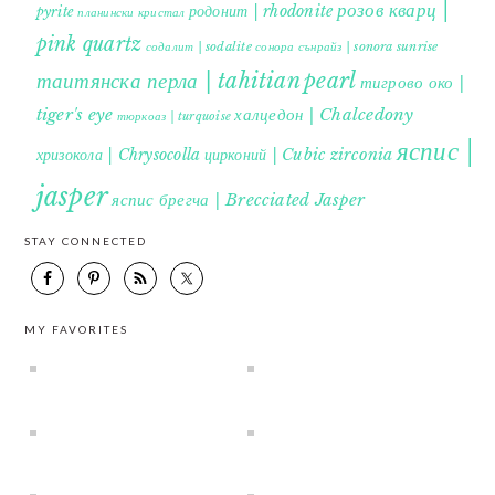
розов кварц |
родонит | rhodonite
pyrite
планински кристал
pink quartz
содалит | sodalite
сонора сънрайз | sonora sunrise
таитянска перла | tahitian pearl
тигрово око |
tiger's eye
халцедон | Chalcedony
тюркоаз | turquoise
яспис |
хризокола | Chrysocolla
цирконий | Cubic zirconia
jasper
яспис брегча | Brecciated Jasper
STAY CONNECTED
MY FAVORITES