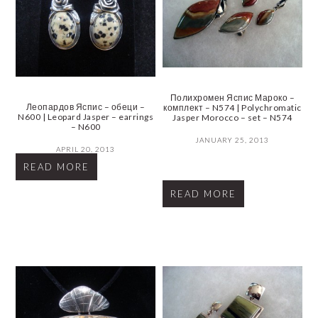
Полихромен Яспис Мароко –
Леопардов Яспис – обеци –
комплект – N574 | Polychromatic
N600 | Leopard Jasper – earrings
Jasper Morocco – set – N574
– N600
JANUARY 25, 2013
APRIL 20, 2013
READ MORE
READ MORE