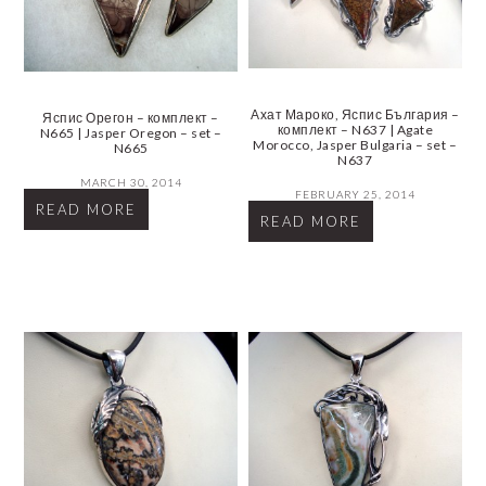
Ахат Мароко, Яспис България –
Яспис Орегон – комплект –
комплект – N637 | Agate
N665 | Jasper Oregon – set –
Morocco, Jasper Bulgaria – set –
N665
N637
MARCH 30, 2014
FEBRUARY 25, 2014
READ MORE
READ MORE