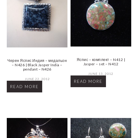
Яспис – комплект – N412 |
Черен Яспис Индия – медальон
Jasper – set – N412
– N426 | Black Jasper India –
pendant – N426
JUNE 13, 2012
JUNE 22, 2012
READ MORE
READ MORE