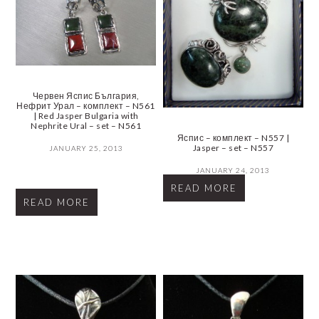
Червен Яспис България,
Нефрит Урал – комплект – N561
| Red Jasper Bulgaria with
Nephrite Ural – set – N561
Яспис – комплект – N557 |
Jasper – set – N557
JANUARY 25, 2013
JANUARY 24, 2013
READ MORE
READ MORE