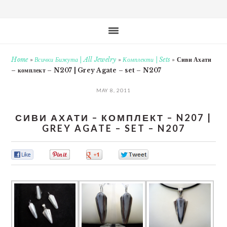
Home
»
Всички Бижута | All Jewelry
»
Комплекти | Sets
»
Сиви Ахати
– комплект – N207 | Grey Agate – set – N207
MAY 8, 2011
СИВИ АХАТИ – КОМПЛЕКТ – N207 |
GREY AGATE – SET – N207
0
0
0
0