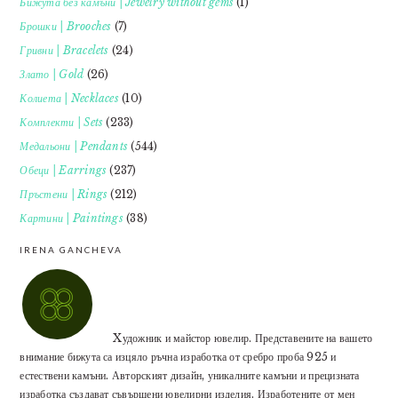
Бижута без камъни | Jewelry without gems
(1)
Брошки | Brooches
(7)
Гривни | Bracelets
(24)
Злато | Gold
(26)
Колиета | Necklaces
(10)
Комплекти | Sets
(233)
Медальони | Pendants
(544)
Обеци | Earrings
(237)
Пръстени | Rings
(212)
Картини | Paintings
(38)
IRENA GANCHEVA
Xудожник и майстор ювелир. Представените на вашето
внимание бижута са изцяло ръчна изработка от сребро проба 925 и
естествени камъни. Авторският дизайн, уникалните камъни и прецизната
изработка създават съвършени ювелирни изделия. Изработените от мен