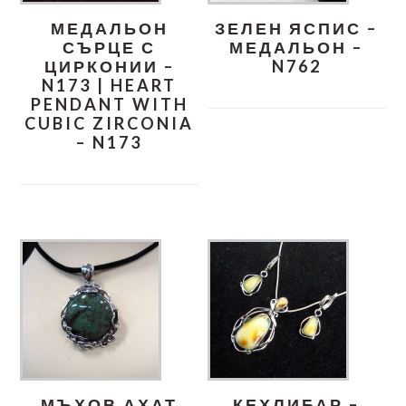
МЕДАЛЬОН
ЗЕЛЕН ЯСПИС –
СЪРЦЕ С
МЕДАЛЬОН –
ЦИРКОНИИ –
N762
N173 | HEART
PENDANT WITH
CUBIC ZIRCONIA
– N173
МЪХОВ АХАТ
КЕХЛИБАР –