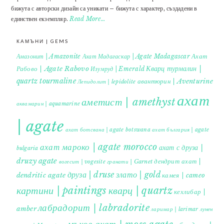
бижута с авторски дизайн са уникати – бижута с характер, създадени в
единствен екземпляр.
Read More…
КАМЪНИ | GEMS
Ахат
Амазонит | Amazonite
Ахат Мадагаскар | Agate Madagascar
Кварц турмалин |
Рабово | Agate Rabovo
Изумруд | Emerald
quartz tourmaline
авантюрин | Aventurine
Лепидолит | lepidolite
ахат
аметист | amethyst
аквамарин | aquamarine
| agate
ахат ботсвана | agate botswana
ахат българия | agate
ахат мароко | agate morocco
ахат с друза |
bulgaria
druzy agate
дендрит ахат |
гранати | Garnet
вогесит | vogesite
друза | druse
злато | gold
dendritic agate
камея | cameo
картини | paintings
кварц | quartz
кехлибар |
лабрадорит | labradorite
amber
ларимар | larimar
лунен