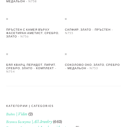
МЕДАЛЬОН – N758
ПРЪСТЕН С КАМЕЯ ВЪРХУ
САПФИР, ЗЛАТО – ПРЪСТЕН –
ФАСЕТИРАН АМЕТИСТ, СРЕБРО,
N755
ЗЛАТО – N756
БЯЛ КВАРЦ, ПЕРИДОТ, ПИРИТ,
СОКОЛОВО ОКО, ЗЛАТО, СРЕБРО
СРЕБРО, ЗЛАТО – КОМПЛЕКТ –
– МЕДАЛЬОН – N753
N754
КАТЕГОРИИ | CATEGORIES
FOOTER
Видео | Video
(2)
Всички Бижута | All Jewelry
(663)