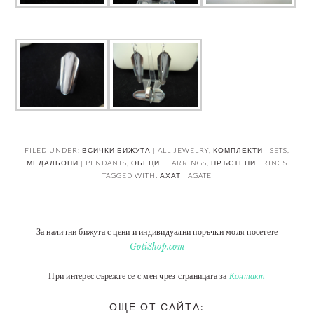
FILED UNDER:
ВСИЧКИ БИЖУТА | ALL JEWELRY
,
КОМПЛЕКТИ | SETS
,
МЕДАЛЬОНИ | PENDANTS
,
ОБЕЦИ | EARRINGS
,
ПРЪСТЕНИ | RINGS
TAGGED WITH:
АХАТ | AGATE
За налични бижута с цени и индивидуални поръчки моля посетете
GotiShop.com
При интерес сърежте се с мен чрез страницата за
Контакт
ОЩЕ ОТ САЙТА: