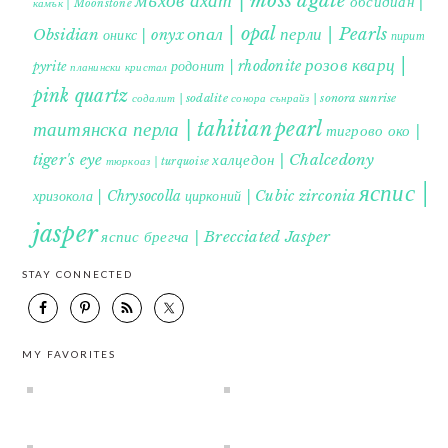
мъхов ахат | moss agate
обсидиан |
камък | Moonstone
опал | opal
перли | Pearls
Obsidian
оникс | onyx
пирит |
розов кварц |
родонит | rhodonite
pyrite
планински кристал
pink quartz
содалит | sodalite
сонора сънрайз | sonora sunrise
таитянска перла | tahitian pearl
тигрово око |
tiger's eye
халцедон | Chalcedony
тюркоаз | turquoise
яспис |
хризокола | Chrysocolla
цирконий | Cubic zirconia
jasper
яспис брегча | Brecciated Jasper
STAY CONNECTED
MY FAVORITES