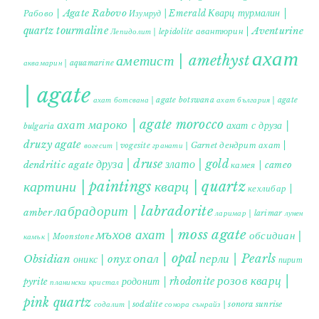
Кварц турмалин |
Рабово | Agate Rabovo
Изумруд | Emerald
quartz tourmaline
авантюрин | Aventurine
Лепидолит | lepidolite
ахат
аметист | amethyst
аквамарин | aquamarine
| agate
ахат ботсвана | agate botswana
ахат българия | agate
ахат мароко | agate morocco
ахат с друза |
bulgaria
druzy agate
дендрит ахат |
гранати | Garnet
вогесит | vogesite
друза | druse
злато | gold
dendritic agate
камея | cameo
картини | paintings
кварц | quartz
кехлибар |
лабрадорит | labradorite
amber
ларимар | larimar
лунен
мъхов ахат | moss agate
обсидиан |
камък | Moonstone
опал | opal
перли | Pearls
Obsidian
оникс | onyx
пирит |
розов кварц |
родонит | rhodonite
pyrite
планински кристал
pink quartz
содалит | sodalite
сонора сънрайз | sonora sunrise