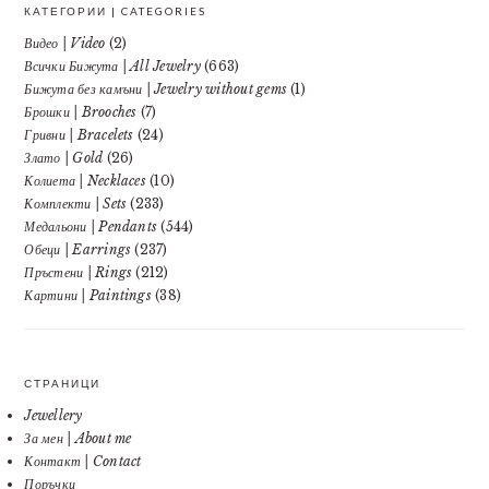
КАТЕГОРИИ | CATEGORIES
Видео | Video
(2)
Всички Бижута | All Jewelry
(663)
Бижута без камъни | Jewelry without gems
(1)
Брошки | Brooches
(7)
Гривни | Bracelets
(24)
Злато | Gold
(26)
Колиета | Necklaces
(10)
Комплекти | Sets
(233)
Медальони | Pendants
(544)
Обеци | Earrings
(237)
Пръстени | Rings
(212)
Картини | Paintings
(38)
СТРАНИЦИ
Jewellery
За мен | About me
Контакт | Contact
Поръчки