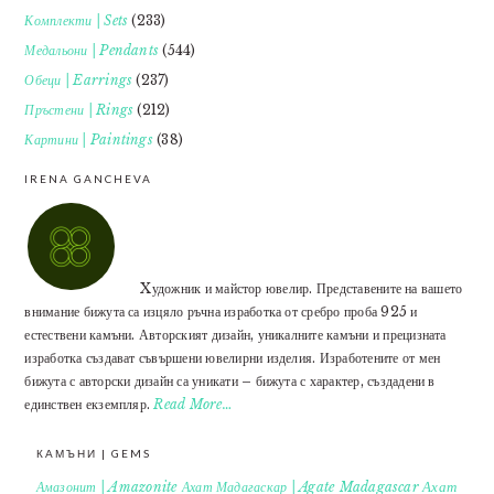
Комплекти | Sets
(233)
Медальони | Pendants
(544)
Обеци | Earrings
(237)
Пръстени | Rings
(212)
Картини | Paintings
(38)
IRENA GANCHEVA
Xудожник и майстор ювелир. Представените на вашето
внимание бижута са изцяло ръчна изработка от сребро проба 925 и
естествени камъни. Авторският дизайн, уникалните камъни и прецизната
изработка създават съвършени ювелирни изделия. Изработените от мен
бижута с авторски дизайн са уникати – бижута с характер, създадени в
единствен екземпляр.
Read More…
КАМЪНИ | GEMS
Ахат
Амазонит | Amazonite
Ахат Мадагаскар | Agate Madagascar