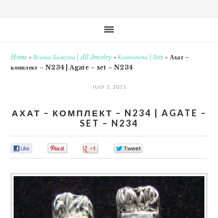
Home
»
Всички Бижута | All Jewelry
»
Комплекти | Sets
»
Ахат –
комплект – N234 | Agate – set – N234
JULY 1, 2011
АХАТ – КОМПЛЕКТ – N234 | AGATE –
SET – N234
0
0
0
0