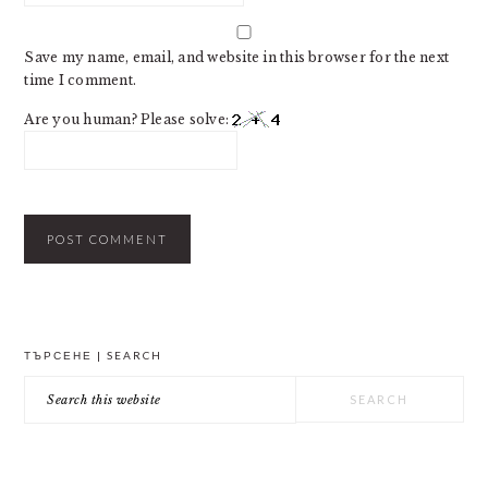
Save my name, email, and website in this browser for the next
time I comment.
Are you human? Please solve:
PRIMARY
ТЪРСЕНЕ | SEARCH
SIDEBAR
Search
this
website