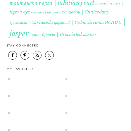
таитянска перла | tahitian pearl
тигрово око |
tiger's eye
халцедон | Chalcedony
тюркоаз | turquoise
яспис |
хризокола | Chrysocolla
цирконий | Cubic zirconia
jasper
яспис брегча | Brecciated Jasper
STAY CONNECTED
MY FAVORITES