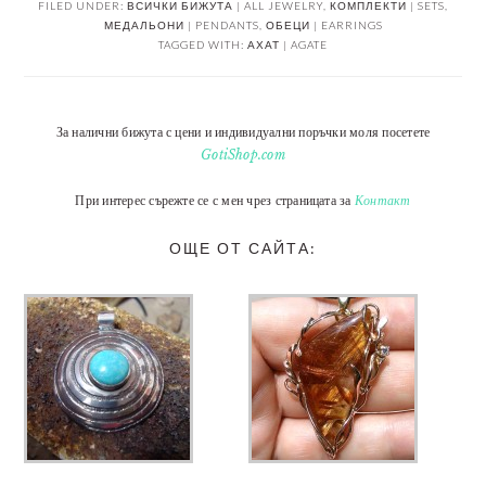
FILED UNDER:
ВСИЧКИ БИЖУТА | ALL JEWELRY
,
КОМПЛЕКТИ | SETS
,
МЕДАЛЬОНИ | PENDANTS
,
ОБЕЦИ | EARRINGS
TAGGED WITH:
АХАТ | AGATE
За налични бижута с цени и индивидуални поръчки моля посетете
GotiShop.com
При интерес сърежте се с мен чрез страницата за
Контакт
ОЩЕ ОТ САЙТА: