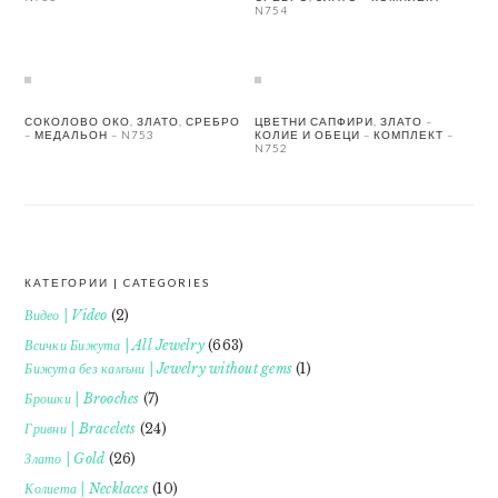
N754
СОКОЛОВО ОКО, ЗЛАТО, СРЕБРО
ЦВЕТНИ САПФИРИ, ЗЛАТО –
– МЕДАЛЬОН – N753
КОЛИЕ И ОБЕЦИ – КОМПЛЕКТ –
N752
КАТЕГОРИИ | CATEGORIES
FOOTER
Видео | Video
(2)
Всички Бижута | All Jewelry
(663)
Бижута без камъни | Jewelry without gems
(1)
Брошки | Brooches
(7)
Гривни | Bracelets
(24)
Злато | Gold
(26)
Колиета | Necklaces
(10)