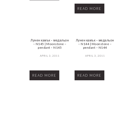
READ MORE
Лунен камък – медальон
Лунен камък – медальон
– N145 | Moonstone –
– N144 | Moonstone –
pendant – N145
pendant – N144
APRIL 3, 2011
APRIL 3, 2011
READ MORE
READ MORE