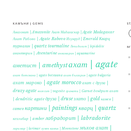
КАМЪНИ | GEMS
S
Амазонит | Amazonite
Ахат Мадагаскар | Agate Madagascar
Кварц
Ахат Рабово | Agate Rabovo
Изумруд | Emerald
турмалин | quartz tourmaline
Лепидолит | lepidolite
M
авантюрин | Aventurine
аквамарин | aquamarine
ахат | agate
аметист | amethyst
ахат ботсвана | agate botswana
ахат българия | agate bulgaria
ахат мароко | agate morocco
ахат с друза |
druzy agate
дендрит ахат
гранати | Garnet
вогесит | vogesite
друза | druse
злато | gold
| dendritic agate
камея |
картини | paintings
кварц | quartz
cameo
лабрадорит | labradorite
кехлибар | amber
мъхов ахат |
ларимар | larimar
лунен камък | Moonstone