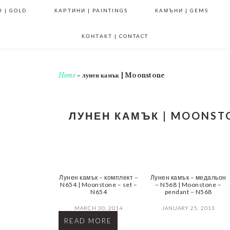
 | GOLD
КАРТИНИ | PAINTINGS
КАМЪНИ | GEMS
КОНТАКТ | CONTACT
Home
»
лунен камък | Moonstone
ЛУНЕН КАМЪК | MOONST
Лунен камък – комплект –
Лунен камък – медальон
N654 | Moonstone – set –
– N568 | Moonstone –
N654
pendant – N568
MARCH 30, 2014
JANUARY 25, 2013
READ MORE