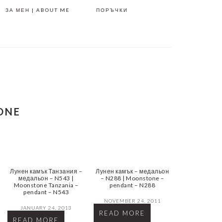
ЗА МЕН | ABOUT ME
ПОРЪЧКИ
ONE
Лунен камък Танзания –
Лунен камък – медальон
медальон – N543 |
– N288 | Moonstone –
Moonstone Tanzania –
pendant – N288
pendant – N543
NOVEMBER 24, 2011
JANUARY 24, 2013
READ MORE
READ MORE