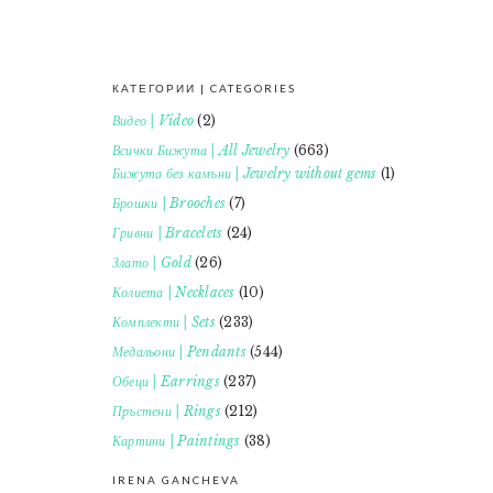
КАТЕГОРИИ | CATEGORIES
FOOTER
Видео | Video
(2)
Всички Бижута | All Jewelry
(663)
Бижута без камъни | Jewelry without gems
(1)
Брошки | Brooches
(7)
Гривни | Bracelets
(24)
Злато | Gold
(26)
Колиета | Necklaces
(10)
Комплекти | Sets
(233)
Медальони | Pendants
(544)
Обеци | Earrings
(237)
Пръстени | Rings
(212)
Картини | Paintings
(38)
IRENA GANCHEVA