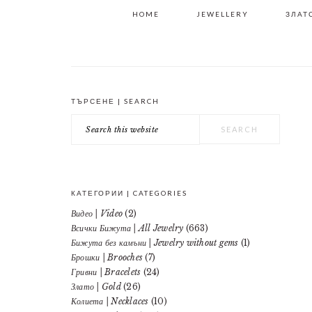
HOME
JEWELLERY
ЗЛАТО
ТЪРСЕНЕ | SEARCH
PRIMARY
Search
SIDEBAR
this
website
КАТЕГОРИИ | CATEGORIES
Видео | Video
(2)
Всички Бижута | All Jewelry
(663)
Бижута без камъни | Jewelry without gems
(1)
Брошки | Brooches
(7)
Гривни | Bracelets
(24)
Злато | Gold
(26)
Колиета | Necklaces
(10)