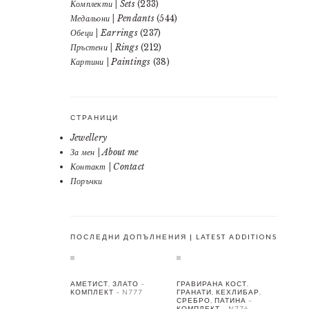
Комплекти | Sets
(233)
Медальони | Pendants
(544)
Обеци | Earrings
(237)
Пръстени | Rings
(212)
Картини | Paintings
(38)
СТРАНИЦИ
Jewellery
За мен | About me
Контакт | Contact
Поръчки
ПОСЛЕДНИ ДОПЪЛНЕНИЯ | LATEST ADDITIONS
АМЕТИСТ, ЗЛАТО –
ГРАВИРАНА КОСТ,
КОМПЛЕКТ – N777
ГРАНАТИ, КЕХЛИБАР,
СРЕБРО, ПАТИНА –
КОМПЛЕКТ – N776