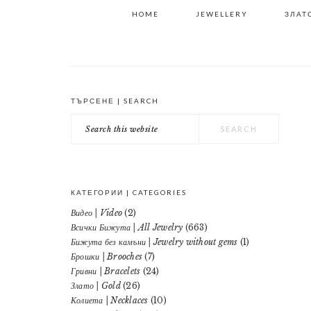
HOME
JEWELLERY
ЗЛАТО
ТЪРСЕНЕ | SEARCH
PRIMARY
Search
SIDEBAR
this
website
КАТЕГОРИИ | CATEGORIES
Видео | Video
(2)
Всички Бижута | All Jewelry
(663)
Бижута без камъни | Jewelry without gems
(1)
Брошки | Brooches
(7)
Гривни | Bracelets
(24)
Злато | Gold
(26)
Колиета | Necklaces
(10)