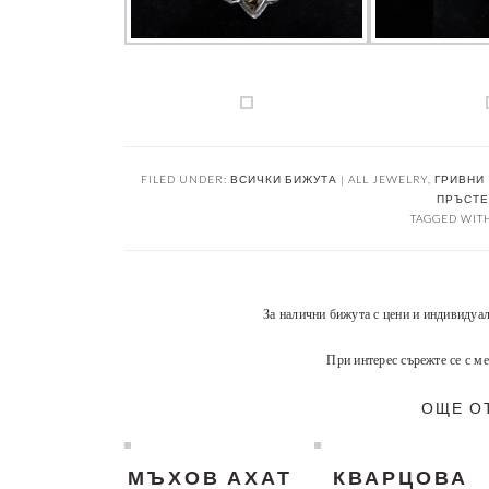
FILED UNDER:
ВСИЧКИ БИЖУТА | ALL JEWELRY
,
ГРИВНИ 
ПРЪСТЕН
TAGGED WIT
За налични бижута с цени и индивидуа
При интерес сърежте се с ме
ОЩЕ О
МЪХОВ АХАТ
КВАРЦОВА