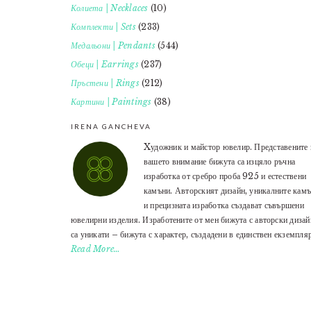
Колиета | Necklaces
(10)
Комплекти | Sets
(233)
Медальони | Pendants
(544)
Обеци | Earrings
(237)
Пръстени | Rings
(212)
Картини | Paintings
(38)
IRENA GANCHEVA
Xудожник и майстор ювелир. Представените 
вашето внимание бижута са изцяло ръчна
изработка от сребро проба 925 и естествени
камъни. Авторският дизайн, уникалните кам
и прецизната изработка създават съвършени
ювелирни изделия. Изработените от мен бижута с авторски дизай
са уникати – бижута с характер, създадени в единствен екземпляр
Read More…