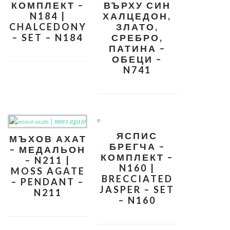
КОМПЛЕКТ –
ВЪРХУ СИН
N184 |
ХАЛЦЕДОН,
CHALCEDONY
ЗЛАТО,
– SET – N184
СРЕБРО,
ПАТИНА –
ОБЕЦИ –
N741
ЯСПИС
МЪХОВ АХАТ
БРЕГЧА –
– МЕДАЛЬОН
КОМПЛЕКТ –
– N211 |
N160 |
MOSS AGATE
BRECCIATED
– PENDANT –
JASPER – SET
N211
– N160