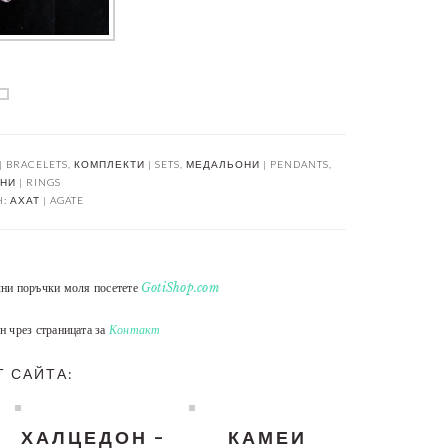
| BRACELETS
,
КОМПЛЕКТИ | SETS
,
МЕДАЛЬОНИ | PENDANTS
,
И | RINGS
H:
АХАТ | AGATE
лни поръчки моля посетете
GotiShop.com
н чрез страницата за
Контакт
Т САЙТА:
ХАЛЦЕДОН –
КАМЕИ