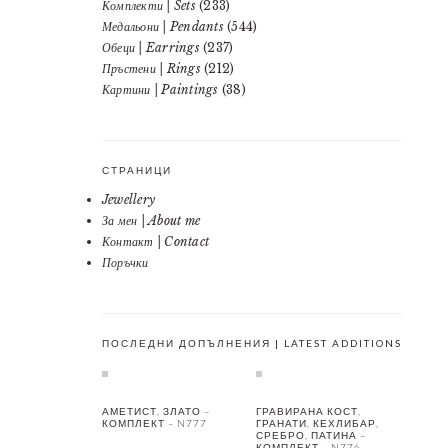
Комплекти | Sets
(233)
Медальони | Pendants
(544)
Обеци | Earrings
(237)
Пръстени | Rings
(212)
Картини | Paintings
(38)
СТРАНИЦИ
Jewellery
За мен | About me
Контакт | Contact
Поръчки
ПОСЛЕДНИ ДОПЪЛНЕНИЯ | LATEST ADDITIONS
АМЕТИСТ, ЗЛАТО –
ГРАВИРАНА КОСТ,
КОМПЛЕКТ – N777
ГРАНАТИ, КЕХЛИБАР,
СРЕБРО, ПАТИНА –
КОМПЛЕКТ – N776