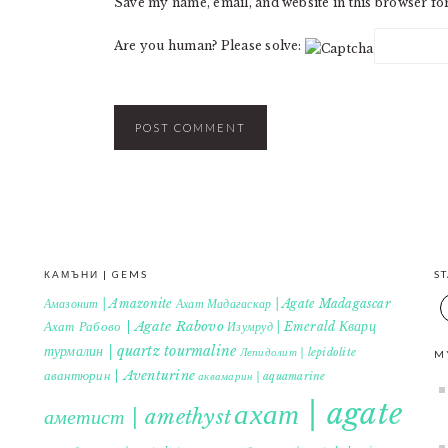
Save my name, email, and website in this browser fo
Are you human? Please solve:
КАМЪНИ | GEMS
S
Амазонит | Amazonite
Ахат Мадагаскар | Agate Madagascar
Кварц
Ахат Рабово | Agate Rabovo
Изумруд | Emerald
турмалин | quartz tourmaline
Лепидолит | lepidolite
M
авантюрин | Aventurine
аквамарин | aquamarine
ахат | agate
аметист | amethyst