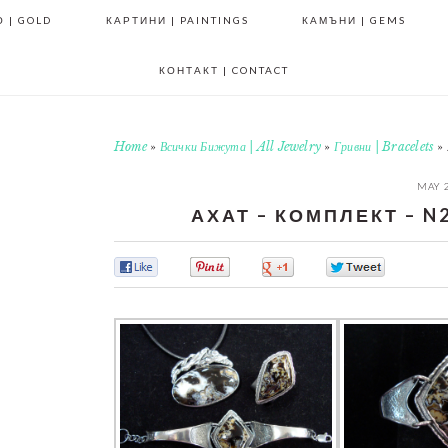
 | GOLD
КАРТИНИ | PAINTINGS
КАМЪНИ | GEMS
КОНТАКТ | CONTACT
Home
»
Всички Бижута | All Jewelry
»
Гривни | Bracelets
»
MAY 2
АХАТ – КОМПЛЕКТ – N21
0
0
0
0