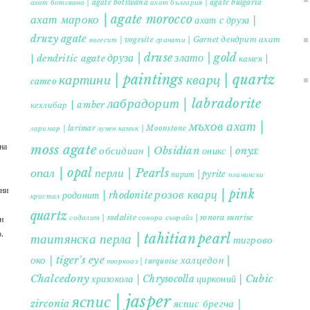
ахат ботсвана | agate botswana
ахат българия | agate bulgaria
ахат мароко | agate morocco
ахат с друза |
druzy agate
дендрит ахат
гранати | Garnet
вогесит | vogesite
друза | druse
злато | gold
| dendritic agate
камея |
картини | paintings
кварц | quartz
cameo
лабрадорит | labradorite
кехлибар | amber
мъхов ахат |
ларимар | larimar
лунен камък | Moonstone
на
moss agate
обсидиан | Obsidian
оникс | onyx
опал | opal
перли | Pearls
пирит | pyrite
планински
ъни
розов кварц | pink
родонит | rhodonite
кристал
quartz
содалит | sodalite
сонора сънрайз | sonora sunrise
н
.
таитянска перла | tahitian pearl
тигрово
око | tiger's eye
халцедон |
тюркоаз | turquoise
Chalcedony
хризокола | Chrysocolla
цирконий | Cubic
яспис | jasper
яспис брегча |
zirconia