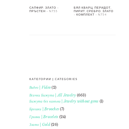
САПФИР, ЗЛАТО –
БЯЛ КВАРЦ, ПЕРИДОТ,
ПРЪСТЕН – N755
ПИРИТ, СРЕБРО, ЗЛАТО
– КОМПЛЕКТ – N754
КАТЕГОРИИ | CATEGORIES
FOOTER
Видео | Video
(2)
Всички Бижута | All Jewelry
(663)
Бижута без камъни | Jewelry without gems
(1)
Брошки | Brooches
(7)
Гривни | Bracelets
(24)
Злато | Gold
(26)