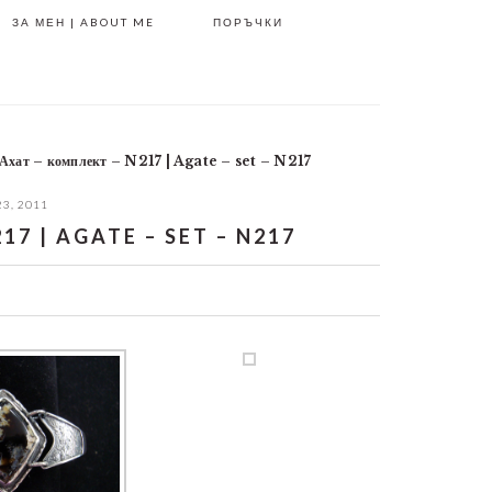
ЗА МЕН | ABOUT ME
ПОРЪЧКИ
Ахат – комплект – N217 | Agate – set – N217
3, 2011
7 | AGATE – SET – N217