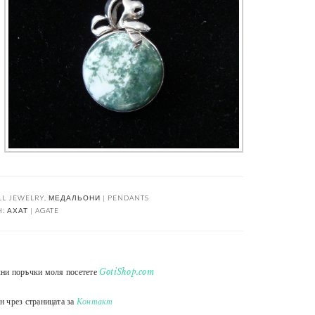
LL JEWELRY
,
МЕДАЛЬОНИ | PENDANTS
H:
АХАТ | AGATE
лни поръчки моля посетете
GotiShop.com
н чрез страницата за
Контакт