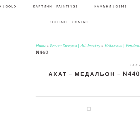
 | GOLD
КАРТИНИ | PAINTINGS
КАМЪНИ | GEMS
КОНТАКТ | CONTACT
Home
»
Всички Бижута | All Jewelry
»
Медальони | Pendan
N440
JULY 
АХАТ – МЕДАЛЬОН – N440 
0
0
0
0