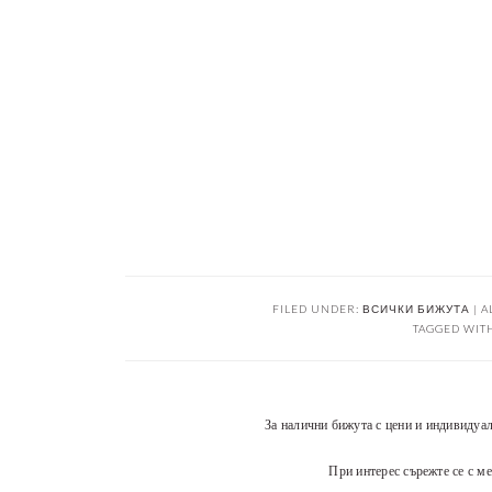
FILED UNDER:
ВСИЧКИ БИЖУТА | A
TAGGED WIT
За налични бижута с цени и индивидуа
При интерес сърежте се с ме