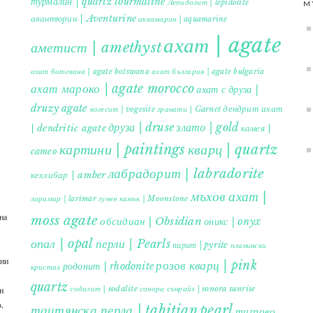
турмалин | quartz tourmaline
Лепидолит | lepidolite
M
авантюрин | Aventurine
аквамарин | aquamarine
ахат | agate
аметист | amethyst
ахат ботсвана | agate botswana
ахат българия | agate bulgaria
ахат мароко | agate morocco
ахат с друза |
druzy agate
дендрит ахат
гранати | Garnet
вогесит | vogesite
друза | druse
злато | gold
| dendritic agate
камея |
картини | paintings
кварц | quartz
cameo
лабрадорит | labradorite
кехлибар | amber
мъхов ахат |
ларимар | larimar
лунен камък | Moonstone
на
moss agate
обсидиан | Obsidian
оникс | onyx
опал | opal
перли | Pearls
пирит | pyrite
планински
ъни
розов кварц | pink
родонит | rhodonite
кристал
quartz
содалит | sodalite
сонора сънрайз | sonora sunrise
н
.
таитянска перла | tahitian pearl
тигрово