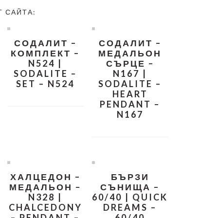
Т САЙТА:
СОДАЛИТ –
СОДАЛИТ –
КОМПЛЕКТ –
МЕДАЛЬОН
N524 |
СЪРЦЕ –
SODALITE –
N167 |
SET – N524
SODALITE –
HEART
PENDANT –
N167
ХАЛЦЕДОН –
БЪРЗИ
МЕДАЛЬОН –
СЪНИЩА –
N328 |
60/40 | QUICK
CHALCEDONY
DREAMS –
– PENDANT –
60/40