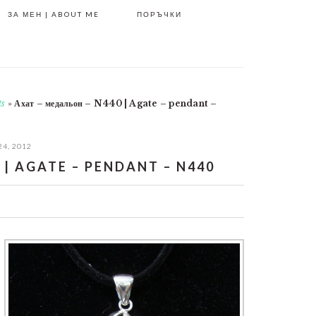
ЗА МЕН | ABOUT ME
ПОРЪЧКИ
ts
»
Ахат – медальон – N440 | Agate – pendant –
24, 2012
| AGATE – PENDANT – N440