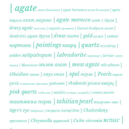
| agate
ахат ботсвана | agate botswana
ахат българия | agate
ахат мароко | agate morocco
ахат с друза |
bulgaria
druzy agate
дендрит ахат |
гранати | Garnet
вогесит | vogesite
друза | druse
злато | gold
dendritic agate
камея | cameo
картини | paintings
кварц | quartz
кехлибар |
лабрадорит | labradorite
amber
ларимар | larimar
лунен
мъхов ахат | moss agate
обсидиан |
камък | Moonstone
опал | opal
перли | Pearls
Obsidian
оникс | onyx
пирит |
розов кварц |
родонит | rhodonite
pyrite
планински кристал
pink quartz
содалит | sodalite
сонора сънрайз | sonora sunrise
таитянска перла | tahitian pearl
тигрово око |
tiger's eye
халцедон | Chalcedony
тюркоаз | turquoise
яспис |
хризокола | Chrysocolla
цирконий | Cubic zirconia