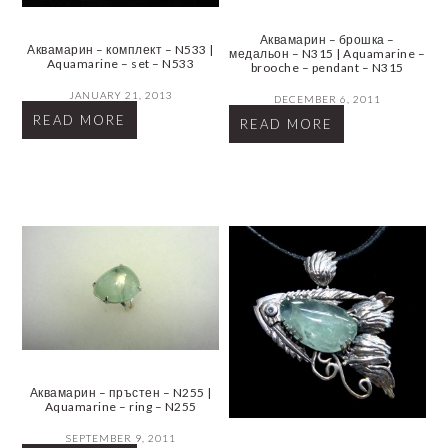
Аквамарин – брошка –
Аквамарин – комплект – N533 |
медальон – N315 | Aquamarine –
Aquamarine – set – N533
brooche – pendant – N315
JANUARY 21, 2013
DECEMBER 6, 2011
READ MORE
READ MORE
Аквамарин – пръстен – N255 |
Aquamarine – ring – N255
SEPTEMBER 9, 2011