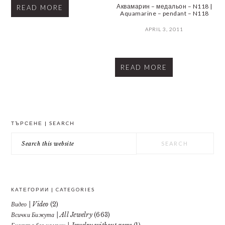
Аквамарин – медальон – N118 |
READ MORE
Aquamarine – pendant – N118
APRIL 3, 2011
READ MORE
PRIMARY
ТЪРСЕНЕ | SEARCH
SIDEBAR
Search
this
website
КАТЕГОРИИ | CATEGORIES
Видео | Video
(2)
Всички Бижута | All Jewelry
(663)