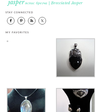
jasper
яспис брегча | Brecciated Jasper
STAY CONNECTED
MY FAVORITES