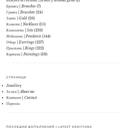
Бижута без камъни | Jewelry without gems
(1)
Брошки | Brooches
(7)
Гривни | Bracelets
(24)
Злато | Gold
(26)
Колиета | Necklaces
(10)
Комплекти | Sets
(233)
Медальони | Pendants
(544)
Обеци | Earrings
(237)
Пръстени | Rings
(212)
Картини | Paintings
(38)
СТРАНИЦИ
Jewellery
За мен | About me
Контакт | Contact
Поръчки
ПОСЛЕДНИ ДОПЪЛНЕНИЯ | LATEST ADDITIONS