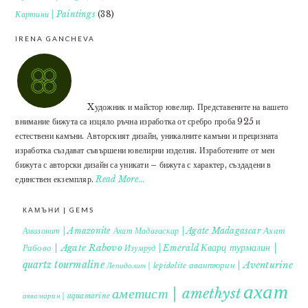
Картини | Paintings
(38)
IRENA GANCHEVA
Xудожник и майстор ювелир. Представените на вашето
внимание бижута са изцяло ръчна изработка от сребро проба 925 и
естествени камъни. Авторският дизайн, уникалните камъни и прецизната
изработка създават съвършени ювелирни изделия. Изработените от мен
бижута с авторски дизайн са уникати – бижута с характер, създадени в
единствен екземпляр.
Read More…
КАМЪНИ | GEMS
Ахат
Амазонит | Amazonite
Ахат Мадагаскар | Agate Madagascar
Кварц турмалин |
Рабово | Agate Rabovo
Изумруд | Emerald
quartz tourmaline
авантюрин | Aventurine
Лепидолит | lepidolite
ахат
аметист | amethyst
аквамарин | aquamarine