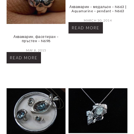
Аквамарин – медальон – N663 |
Aquamarine – pendant – N663
MARCH 30, 2014
READ MORE
Аквамарин, фасетиран –
пръстен – N698
MAY 8, 2015
READ MORE