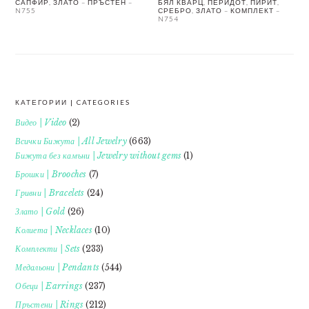
САПФИР, ЗЛАТО – ПРЪСТЕН –
БЯЛ КВАРЦ, ПЕРИДОТ, ПИРИТ,
N755
СРЕБРО, ЗЛАТО – КОМПЛЕКТ –
N754
КАТЕГОРИИ | CATEGORIES
FOOTER
Видео | Video
(2)
Всички Бижута | All Jewelry
(663)
Бижута без камъни | Jewelry without gems
(1)
Брошки | Brooches
(7)
Гривни | Bracelets
(24)
Злато | Gold
(26)
Колиета | Necklaces
(10)
Комплекти | Sets
(233)
Медальони | Pendants
(544)
Обеци | Earrings
(237)
Пръстени | Rings
(212)