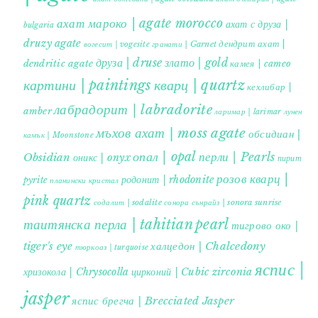
ахат мароко | agate morocco
ахат с друза |
bulgaria
druzy agate
дендрит ахат |
гранати | Garnet
вогесит | vogesite
друза | druse
злато | gold
dendritic agate
камея | cameo
картини | paintings
кварц | quartz
кехлибар |
лабрадорит | labradorite
amber
ларимар | larimar
лунен
мъхов ахат | moss agate
обсидиан |
камък | Moonstone
опал | opal
перли | Pearls
Obsidian
оникс | onyx
пирит |
розов кварц |
родонит | rhodonite
pyrite
планински кристал
pink quartz
содалит | sodalite
сонора сънрайз | sonora sunrise
таитянска перла | tahitian pearl
тигрово око |
tiger's eye
халцедон | Chalcedony
тюркоаз | turquoise
яспис |
хризокола | Chrysocolla
цирконий | Cubic zirconia
jasper
яспис брегча | Brecciated Jasper