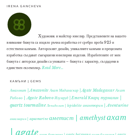
IRENA GANCHEVA
Xудожник и майстор ювелир. Представените на вашето
внимание бижута са изцяло ръчна изработка от сребро проба 925 и
естествени камъни. Авторският дизайн, уникалните камъни и прецизната
изработка създават съвършени ювелирни изделия. Изработените от мен
бижута с авторски дизайн са уникати – бижута с характер, създадени в
единствен екземпляр.
Read More…
КАМЪНИ | GEMS
Ахат
Амазонит | Amazonite
Ахат Мадагаскар | Agate Madagascar
Кварц турмалин |
Рабово | Agate Rabovo
Изумруд | Emerald
quartz tourmaline
авантюрин | Aventurine
Лепидолит | lepidolite
ахат
аметист | amethyst
аквамарин | aquamarine
| agate
ахат ботсвана | agate botswana
ахат българия | agate