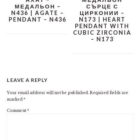
МЕДАЛЬОН –
СЪРЦЕ С
N436 | AGATE –
ЦИРКОНИИ –
PENDANT – N436
N173 | HEART
PENDANT WITH
CUBIC ZIRCONIA
– N173
READER
LEAVE A REPLY
INTERACTIONS
Your email address will not be published.
Required fields are
marked
*
Comment
*