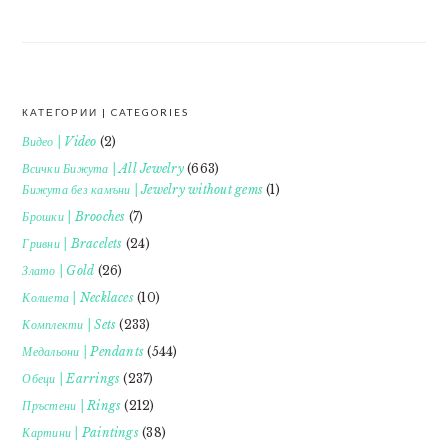
КАТЕГОРИИ | CATEGORIES
FOOTER
Видео | Video
(2)
Всички Бижута | All Jewelry
(663)
Бижута без камъни | Jewelry without gems
(1)
Брошки | Brooches
(7)
Гривни | Bracelets
(24)
Злато | Gold
(26)
Колиета | Necklaces
(10)
Комплекти | Sets
(233)
Медальони | Pendants
(544)
Обеци | Earrings
(237)
Пръстени | Rings
(212)
Картини | Paintings
(38)