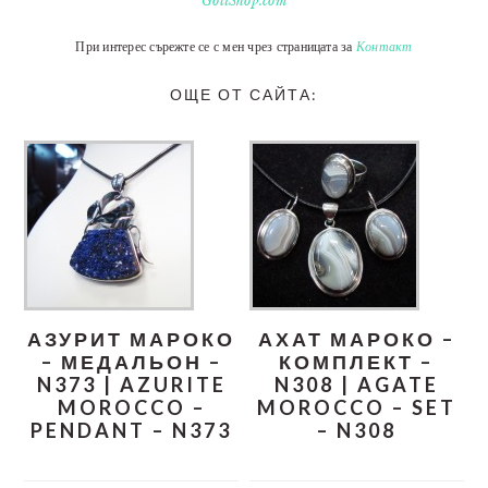
GotiShop.com
При интерес сърежте се с мен чрез страницата за
Контакт
ОЩЕ ОТ САЙТА:
АЗУРИТ МАРОКО
АХАТ МАРОКО –
– МЕДАЛЬОН –
КОМПЛЕКТ –
N373 | AZURITE
N308 | AGATE
MOROCCO –
MOROCCO – SET
PENDANT – N373
– N308