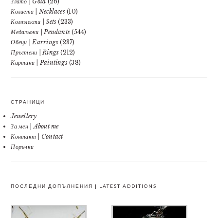
Злато | Gold
(26)
Колиета | Necklaces
(10)
Комплекти | Sets
(233)
Медальони | Pendants
(544)
Обеци | Earrings
(237)
Пръстени | Rings
(212)
Картини | Paintings
(38)
СТРАНИЦИ
Jewellery
За мен | About me
Контакт | Contact
Поръчки
ПОСЛЕДНИ ДОПЪЛНЕНИЯ | LATEST ADDITIONS