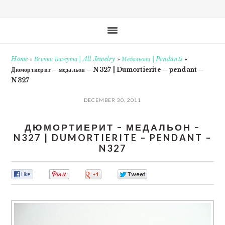
Home
»
Всички Бижута | All Jewelry
»
Медальони | Pendants
»
Дюмортиерит – медальон – N327 | Dumortierite – pendant –
N327
DECEMBER 30, 2011
ДЮМОРТИЕРИТ – МЕДАЛЬОН –
N327 | DUMORTIERITE – PENDANT –
N327
0
0
0
0