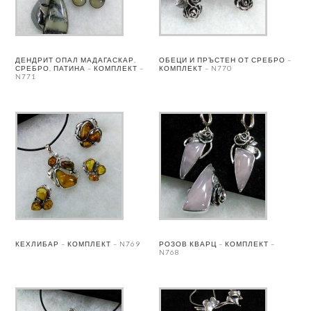
ДЕНДРИТ ОПАЛ МАДАГАСКАР,
ОБЕЦИ И ПРЪСТЕН ОТ СРЕБРО –
СРЕБРО, ПАТИНА – КОМПЛЕКТ –
КОМПЛЕКТ – N770
N771
КЕХЛИБАР – КОМПЛЕКТ – N769
РОЗОВ КВАРЦ – КОМПЛЕКТ –
N768