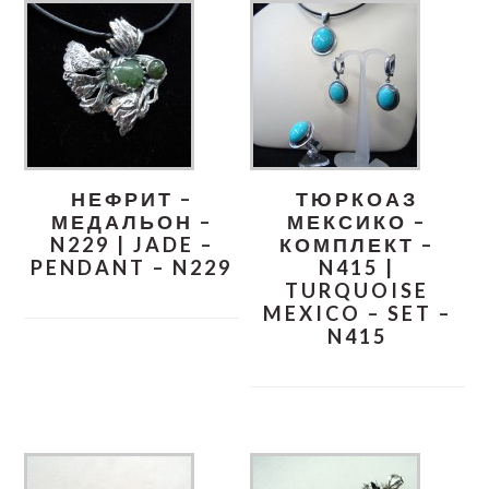
НЕФРИТ –
ТЮРКОАЗ
МЕДАЛЬОН –
МЕКСИКО –
N229 | JADE –
КОМПЛЕКТ –
PENDANT – N229
N415 |
TURQUOISE
MEXICO – SET –
N415