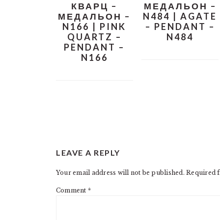
КВАРЦ –
МЕДАЛЬОН –
МЕДАЛЬОН –
N484 | AGATE
N166 | PINK
– PENDANT –
QUARTZ –
N484
PENDANT –
N166
READER
LEAVE A REPLY
INTERACTIONS
Your email address will not be published.
Required f
Comment
*