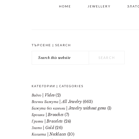
HOME
JEWELLERY
ЗЛАТО
ТЪРСЕНЕ | SEARCH
PRIMARY
Search
SIDEBAR
this
website
КАТЕГОРИИ | CATEGORIES
Видео | Video
(2)
Всички Бижута | All Jewelry
(663)
Бижута без камъни | Jewelry without gems
(1)
Брошки | Brooches
(7)
Гривни | Bracelets
(24)
Злато | Gold
(26)
Колиета | Necklaces
(10)