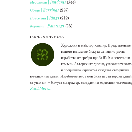
Медальони | Pendants
(544)
Обеци | Earrings
(237)
Пръстени | Rings
(212)
Картини | Paintings
(38)
IRENA GANCHEVA
Xудожник и майстор ювелир. Представените 
вашето внимание бижута са изцяло ръчна
изработка от сребро проба 925 и естествени
камъни. Авторският дизайн, уникалните кам
и прецизната изработка създават съвършени
ювелирни изделия. Изработените от мен бижута с авторски дизай
са уникати – бижута с характер, създадени в единствен екземпляр
Read More…