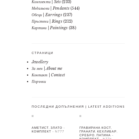
Комплекти | Sets
(233)
Медальони | Pendants
(544)
Обеци | Earrings
(237)
Пръстени | Rings
(212)
Картини | Paintings
(38)
СТРАНИЦИ
Jewellery
За мен | About me
Контакт | Contact
Поръчки
ПОСЛЕДНИ ДОПЪЛНЕНИЯ | LATEST ADDITIONS
АМЕТИСТ, ЗЛАТО –
ГРАВИРАНА КОСТ,
КОМПЛЕКТ – N777
ГРАНАТИ, КЕХЛИБАР,
СРЕБРО, ПАТИНА –
КОМПЛЕКТ – N776