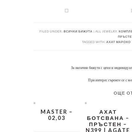
FILED UNDER:
ВСИЧКИ БИЖУТА | ALL JEWELRY
,
КОМПЛЕ
ПРЪСТЕН
TAGGED WITH:
АХАТ МАРОКО 
За налични бижута с цени и индивидуа
При интерес сърежте се с ме
ОЩЕ О
MASTER –
АХАТ
02,03
БОТСВАНА –
ПРЪСТЕН –
N399 | AGATE