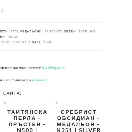
КТИ | SETS
,
МЕДАЛЬОНИ | PENDANTS
,
ОБЕЦИ | EARRINGS
,
И | RINGS
| AGATE MOROCCO
,
АХАТ | AGATE
лни поръчки моля посетете
GotiShop.com
н чрез страницата за
Контакт
Т САЙТА:
ТАИТЯНСКА
СРЕБРИСТ
ПЕРЛА –
ОБСИДИАН –
ПРЪСТЕН –
МЕДАЛЬОН –
N500 |
N351 | SILVER