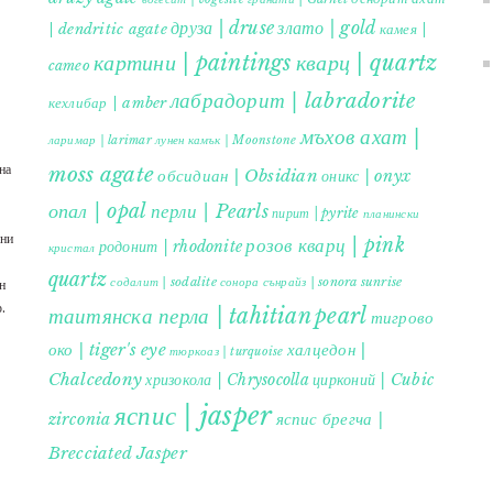
друза | druse
злато | gold
| dendritic agate
камея |
картини | paintings
кварц | quartz
cameo
лабрадорит | labradorite
кехлибар | amber
мъхов ахат |
ларимар | larimar
лунен камък | Moonstone
на
moss agate
обсидиан | Obsidian
оникс | onyx
опал | opal
перли | Pearls
пирит | pyrite
планински
ъни
розов кварц | pink
родонит | rhodonite
кристал
quartz
содалит | sodalite
сонора сънрайз | sonora sunrise
н
.
таитянска перла | tahitian pearl
тигрово
око | tiger's eye
халцедон |
тюркоаз | turquoise
Chalcedony
хризокола | Chrysocolla
цирконий | Cubic
яспис | jasper
яспис брегча |
zirconia
Brecciated Jasper