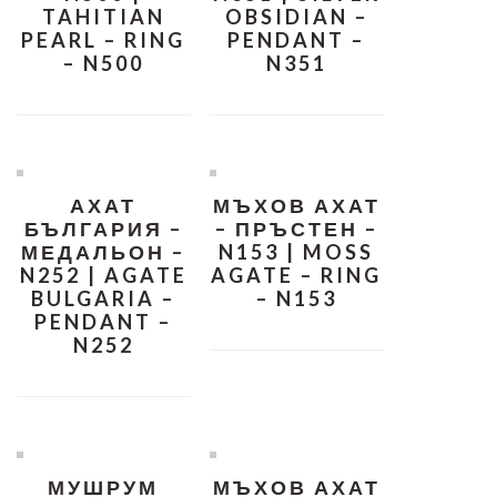
TAHITIAN
OBSIDIAN –
PEARL – RING
PENDANT –
– N500
N351
АХАТ
МЪХОВ АХАТ
БЪЛГАРИЯ –
– ПРЪСТЕН –
МЕДАЛЬОН –
N153 | MOSS
N252 | AGATE
AGATE – RING
BULGARIA –
– N153
PENDANT –
N252
МУШРУМ
МЪХОВ АХАТ