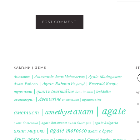
КАМЪНИ | GEMS
S
Амазонит | Amazonite
Ахат Мадагаскар | Agate Madagascar
Кварц
Ахат Рабово | Agate Rabovo
Изумруд | Emerald
турмалин | quartz tourmaline
Лепидолит | lepidolite
M
авантюрин | Aventurine
аквамарин | aquamarine
ахат | agate
аметист | amethyst
ахат ботсвана | agate botswana
ахат българия | agate bulgaria
ахат мароко | agate morocco
ахат с друза |
druzy agate
дендрит ахат
гранати | Garnet
вогесит | vogesite