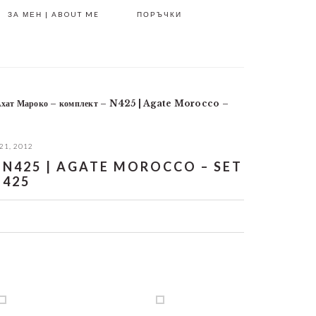
ЗА МЕН | ABOUT ME
ПОРЪЧКИ
хат Мароко – комплект – N425 | Agate Morocco –
21, 2012
N425 | AGATE MOROCCO – SET
N425