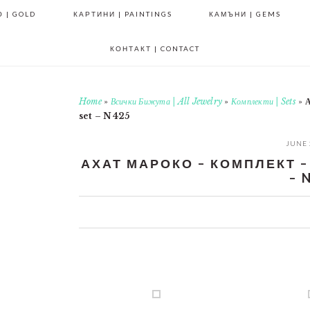
 | GOLD
КАРТИНИ | PAINTINGS
КАМЪНИ | GEMS
КОНТАКТ | CONTACT
Home
»
Всички Бижута | All Jewelry
»
Комплекти | Sets
»
А
set – N425
JUNE 
АХАТ МАРОКО – КОМПЛЕКТ – 
– 
0
0
0
0