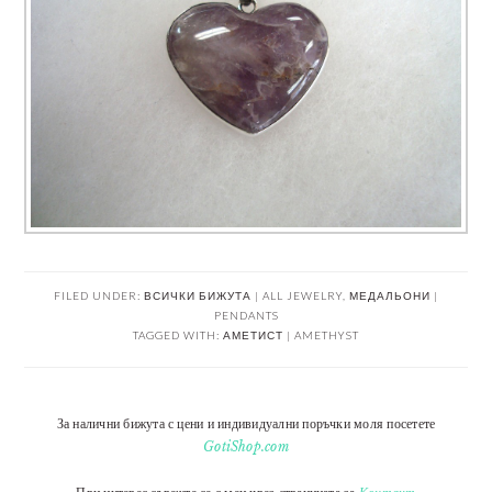
FILED UNDER:
ВСИЧКИ БИЖУТА | ALL JEWELRY
,
МЕДАЛЬОНИ |
PENDANTS
TAGGED WITH:
АМЕТИСТ | AMETHYST
За налични бижута с цени и индивидуални поръчки моля посетете
GotiShop.com