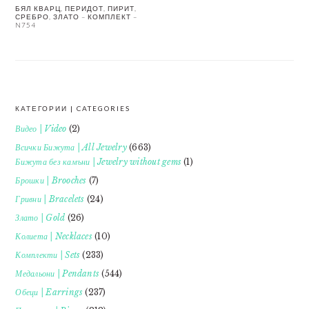
БЯЛ КВАРЦ, ПЕРИДОТ, ПИРИТ,
СРЕБРО, ЗЛАТО – КОМПЛЕКТ –
N754
КАТЕГОРИИ | CATEGORIES
FOOTER
Видео | Video
(2)
Всички Бижута | All Jewelry
(663)
Бижута без камъни | Jewelry without gems
(1)
Брошки | Brooches
(7)
Гривни | Bracelets
(24)
Злато | Gold
(26)
Колиета | Necklaces
(10)
Комплекти | Sets
(233)
Медальони | Pendants
(544)
Обеци | Earrings
(237)