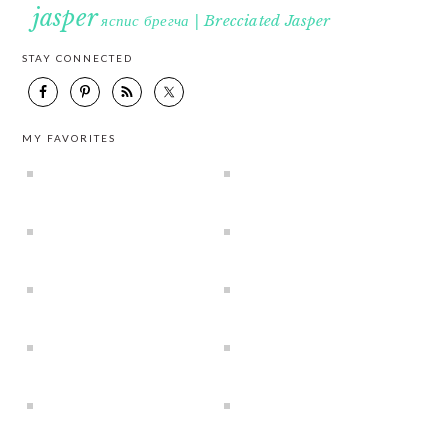
jasper
яспис брегча | Brecciated Jasper
STAY CONNECTED
MY FAVORITES