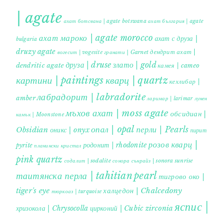
| agate
ахат ботсвана | agate botswana
ахат българия | agate
ахат мароко | agate morocco
ахат с друза |
bulgaria
druzy agate
дендрит ахат |
гранати | Garnet
вогесит | vogesite
друза | druse
злато | gold
dendritic agate
камея | cameo
картини | paintings
кварц | quartz
кехлибар |
лабрадорит | labradorite
amber
ларимар | larimar
лунен
мъхов ахат | moss agate
обсидиан |
камък | Moonstone
опал | opal
перли | Pearls
Obsidian
оникс | onyx
пирит |
розов кварц |
родонит | rhodonite
pyrite
планински кристал
pink quartz
содалит | sodalite
сонора сънрайз | sonora sunrise
таитянска перла | tahitian pearl
тигрово око |
tiger's eye
халцедон | Chalcedony
тюркоаз | turquoise
яспис |
хризокола | Chrysocolla
цирконий | Cubic zirconia