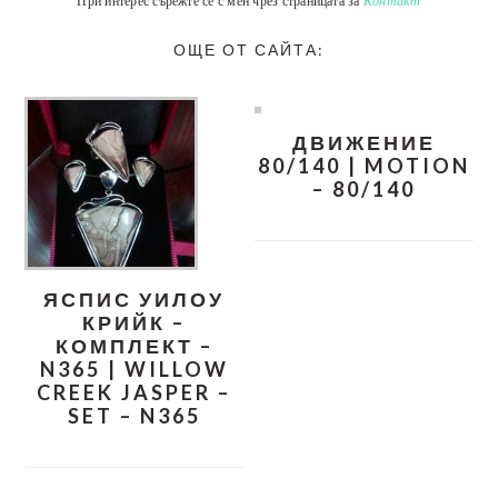
При интерес сърежте се с мен чрез страницата за
Контакт
ОЩЕ ОТ САЙТА:
ДВИЖЕНИЕ
80/140 | MOTION
– 80/140
ЯСПИС УИЛОУ
КРИЙК –
КОМПЛЕКТ –
N365 | WILLOW
CREEK JASPER –
SET – N365