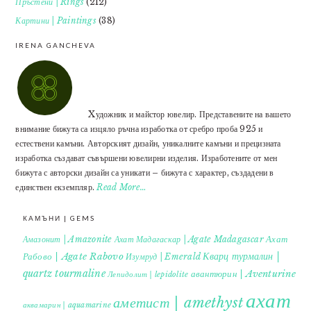
Пръстени | Rings
(212)
Картини | Paintings
(38)
IRENA GANCHEVA
Xудожник и майстор ювелир. Представените на вашето
внимание бижута са изцяло ръчна изработка от сребро проба 925 и
естествени камъни. Авторският дизайн, уникалните камъни и прецизната
изработка създават съвършени ювелирни изделия. Изработените от мен
бижута с авторски дизайн са уникати – бижута с характер, създадени в
единствен екземпляр.
Read More…
КАМЪНИ | GEMS
Ахат
Амазонит | Amazonite
Ахат Мадагаскар | Agate Madagascar
Кварц турмалин |
Рабово | Agate Rabovo
Изумруд | Emerald
quartz tourmaline
авантюрин | Aventurine
Лепидолит | lepidolite
ахат
аметист | amethyst
аквамарин | aquamarine