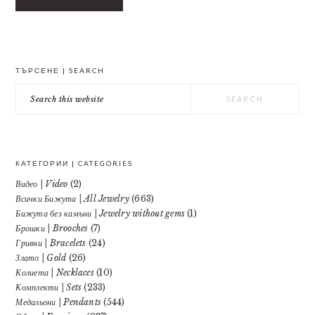
PRIMARY
ТЪРСЕНЕ | SEARCH
SIDEBAR
Search
this
website
КАТЕГОРИИ | CATEGORIES
Видео | Video
(2)
Всички Бижута | All Jewelry
(663)
Бижута без камъни | Jewelry without gems
(1)
Брошки | Brooches
(7)
Гривни | Bracelets
(24)
Злато | Gold
(26)
Колиета | Necklaces
(10)
Комплекти | Sets
(233)
Медальони | Pendants
(544)