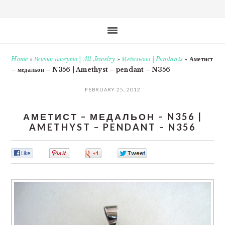
Home
»
Всички Бижута | All Jewelry
»
Медальони | Pendants
»
Аметист
– медальон – N356 | Amethyst – pendant – N356
FEBRUARY 25, 2012
АМЕТИСТ – МЕДАЛЬОН – N356 |
AMETHYST – PENDANT – N356
0
0
0
0