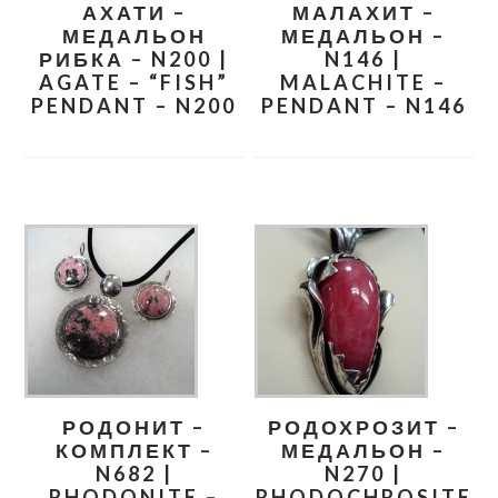
АХАТИ –
МАЛАХИТ –
МЕДАЛЬОН
МЕДАЛЬОН –
РИБКА – N200 |
N146 |
AGATE – “FISH”
MALACHITE –
PENDANT – N200
PENDANT – N146
РОДОНИТ –
РОДОХРОЗИТ –
КОМПЛЕКТ –
МЕДАЛЬОН –
N682 |
N270 |
RHODONITE –
RHODOCHROSITE