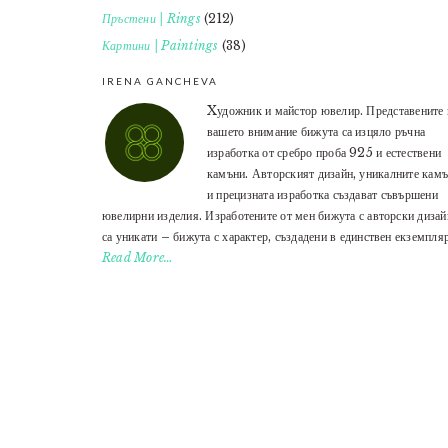
Пръстени | Rings
(212)
Картини | Paintings
(38)
IRENA GANCHEVA
Xудожник и майстор ювелир. Представените 
вашето внимание бижута са изцяло ръчна
изработка от сребро проба 925 и естествени
камъни. Авторският дизайн, уникалните кам
и прецизната изработка създават съвършени
ювелирни изделия. Изработените от мен бижута с авторски дизай
са уникати – бижута с характер, създадени в единствен екземпляр
Read More…