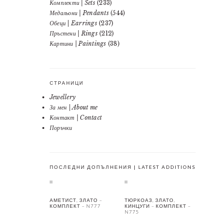
Комплекти | Sets
(233)
Медальони | Pendants
(544)
Обеци | Earrings
(237)
Пръстени | Rings
(212)
Картини | Paintings
(38)
СТРАНИЦИ
Jewellery
За мен | About me
Контакт | Contact
Поръчки
ПОСЛЕДНИ ДОПЪЛНЕНИЯ | LATEST ADDITIONS
АМЕТИСТ, ЗЛАТО –
ТЮРКОАЗ, ЗЛАТО,
КОМПЛЕКТ – N777
КИНЦУГИ – КОМПЛЕКТ –
N775