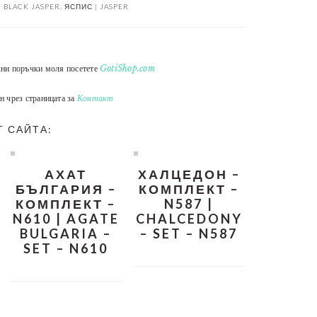
 BLACK JASPER
,
ЯСПИС | JASPER
лни поръчки моля посетете
GotiShop.com
н чрез страницата за
Контакт
Т САЙТА:
АХАТ
ХАЛЦЕДОН –
БЪЛГАРИЯ –
КОМПЛЕКТ –
КОМПЛЕКТ –
N587 |
N610 | AGATE
CHALCEDONY
BULGARIA –
– SET – N587
SET – N610