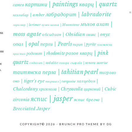
картини | paintings
кварц | quartz
cameo
лабрадорит | labradorite
кехлибар | amber
мъхов ахат |
ларимар | larimar
лунен камък | Moonstone
на
moss agate
обсидиан | Obsidian
оникс | onyx
опал | opal
перли | Pearls
пирит | pyrite
планински
ъни
розов кварц | pink
родонит | rhodonite
кристал
quartz
содалит | sodalite
сонора сънрайз | sonora sunrise
н
.
таитянска перла | tahitian pearl
тигрово
око | tiger's eye
халцедон |
тюркоаз | turquoise
Chalcedony
хризокола | Chrysocolla
цирконий | Cubic
яспис | jasper
яспис брегча |
zirconia
Brecciated Jasper
COPYRIGHT© 2026 ·
BRUNCH PRO THEME
BY
DG