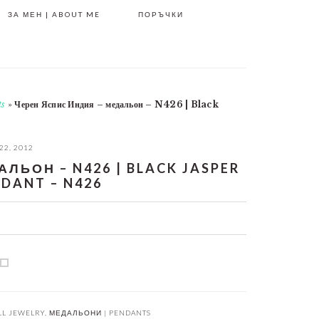
ЗА МЕН | ABOUT ME
ПОРЪЧКИ
ts
»
Черен Яспис Индия – медальон – N426 | Black
22, 2012
ЛЬОН – N426 | BLACK JASPER
NDANT – N426
LL JEWELRY
,
МЕДАЛЬОНИ | PENDANTS