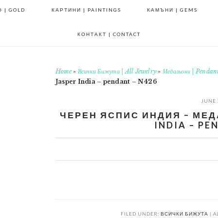
 | GOLD
КАРТИНИ | PAINTINGS
КАМЪНИ | GEMS
КОНТАКТ | CONTACT
Home
»
Всички Бижута | All Jewelry
»
Медальони | Pendan
Jasper India – pendant – N426
JUNE 
ЧЕРЕН ЯСПИС ИНДИЯ – МЕДА
INDIA – PE
0
0
0
0
FILED UNDER:
ВСИЧКИ БИЖУТА | A