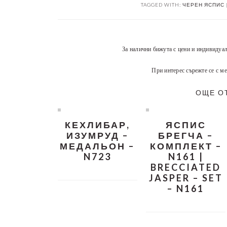
TAGGED WITH:
ЧЕРЕН ЯСПИС |
За налични бижута с цени и индивидуа
При интерес сърежте се с ме
ОЩЕ О
КЕХЛИБАР,
ЯСПИС
ИЗУМРУД –
БРЕГЧА –
МЕДАЛЬОН –
КОМПЛЕКТ –
N723
N161 |
BRECCIATED
JASPER – SET
– N161