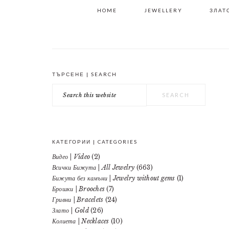
HOME
JEWELLERY
ЗЛАТО
ТЪРСЕНЕ | SEARCH
PRIMARY
Search
SIDEBAR
this
website
КАТЕГОРИИ | CATEGORIES
Видео | Video
(2)
Всички Бижута | All Jewelry
(663)
Бижута без камъни | Jewelry without gems
(1)
Брошки | Brooches
(7)
Гривни | Bracelets
(24)
Злато | Gold
(26)
Колиета | Necklaces
(10)