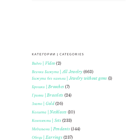
КАТЕГОРИИ | CATEGORIES
FOOTER
Видео | Video
(2)
Всички Бижута | All Jewelry
(663)
Бижута без камъни | Jewelry without gems
(1)
Брошки | Brooches
(7)
Гривни | Bracelets
(24)
Злато | Gold
(26)
Колиета | Necklaces
(10)
Комплекти | Sets
(233)
Медальони | Pendants
(544)
Обеци | Earrings
(237)