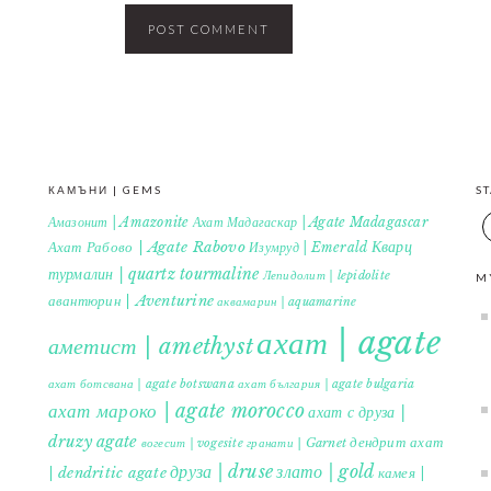
КАМЪНИ | GEMS
S
Амазонит | Amazonite
Ахат Мадагаскар | Agate Madagascar
Кварц
Ахат Рабово | Agate Rabovo
Изумруд | Emerald
турмалин | quartz tourmaline
Лепидолит | lepidolite
M
авантюрин | Aventurine
аквамарин | aquamarine
ахат | agate
аметист | amethyst
ахат ботсвана | agate botswana
ахат българия | agate bulgaria
ахат мароко | agate morocco
ахат с друза |
druzy agate
дендрит ахат
гранати | Garnet
вогесит | vogesite
друза | druse
злато | gold
| dendritic agate
камея |