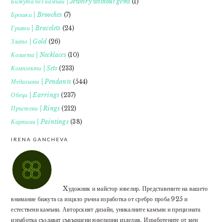
Бижута без камъни | Jewelry without gems
(1)
Брошки | Brooches
(7)
Гривни | Bracelets
(24)
Злато | Gold
(26)
Колиета | Necklaces
(10)
Комплекти | Sets
(233)
Медальони | Pendants
(544)
Обеци | Earrings
(237)
Пръстени | Rings
(212)
Картини | Paintings
(38)
IRENA GANCHEVA
Xудожник и майстор ювелир. Представените на вашето
внимание бижута са изцяло ръчна изработка от сребро проба 925 и
естествени камъни. Авторският дизайн, уникалните камъни и прецизната
изработка създават съвършени ювелирни изделия. Изработените от мен