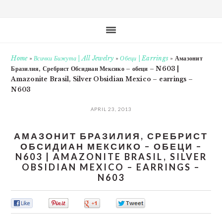
Home
»
Всички Бижута | All Jewelry
»
Обеци | Earrings
»
Амазонит
Бразилия, Сребрист Обсидиан Мексико – обеци – N603 |
Amazonite Brasil, Silver Obsidian Mexico – earrings –
N603
APRIL 23, 2013
АМАЗОНИТ БРАЗИЛИЯ, СРЕБРИСТ
ОБСИДИАН МЕКСИКО – ОБЕЦИ –
N603 | AMAZONITE BRASIL, SILVER
OBSIDIAN MEXICO – EARRINGS –
N603
0
0
0
0