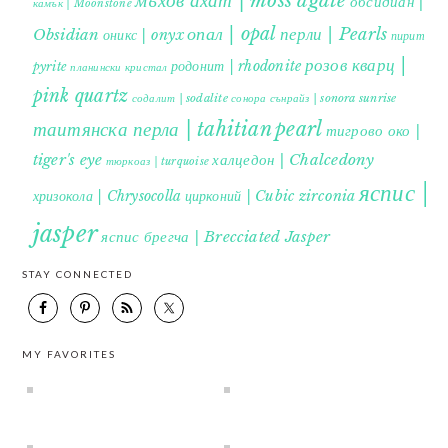
мъхов ахат | moss agate
обсидиан |
камък | Moonstone
опал | opal
перли | Pearls
Obsidian
оникс | onyx
пирит |
розов кварц |
родонит | rhodonite
pyrite
планински кристал
pink quartz
содалит | sodalite
сонора сънрайз | sonora sunrise
таитянска перла | tahitian pearl
тигрово око |
tiger's eye
халцедон | Chalcedony
тюркоаз | turquoise
яспис |
хризокола | Chrysocolla
цирконий | Cubic zirconia
jasper
яспис брегча | Brecciated Jasper
STAY CONNECTED
MY FAVORITES