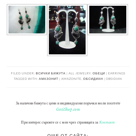
FILED UNDER:
ВСИЧКИ БИЖУТА | ALL JEWELRY
,
ОБЕЦИ | EARRINGS
TAGGED WITH:
АМАЗОНИТ | AMAZONITE
,
ОБСИДИАН | OBSIDIAN
За налични бижута с цени и индивидуални поръчки моля посетете
GotiShop.com
При интерес сърежте се с мен чрез страницата за
Контакт
ОЩЕ ОТ САЙТА: