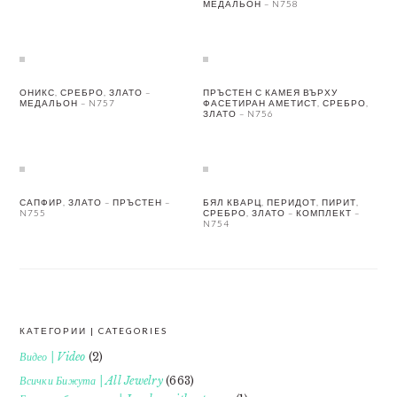
МЕДАЛЬОН – N758
ОНИКС, СРЕБРО, ЗЛАТО –
ПРЪСТЕН С КАМЕЯ ВЪРХУ
МЕДАЛЬОН – N757
ФАСЕТИРАН АМЕТИСТ, СРЕБРО,
ЗЛАТО – N756
САПФИР, ЗЛАТО – ПРЪСТЕН –
БЯЛ КВАРЦ, ПЕРИДОТ, ПИРИТ,
N755
СРЕБРО, ЗЛАТО – КОМПЛЕКТ –
N754
КАТЕГОРИИ | CATEGORIES
FOOTER
Видео | Video
(2)
Всички Бижута | All Jewelry
(663)