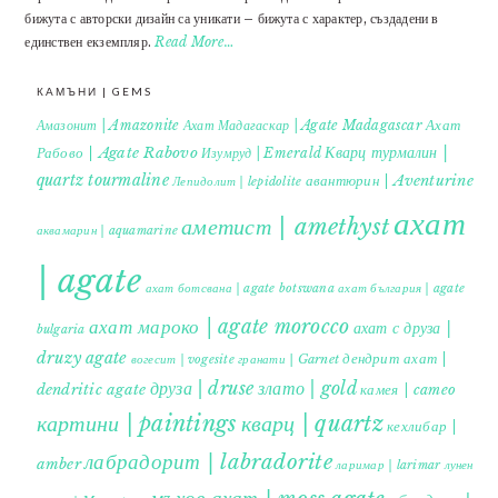
бижута с авторски дизайн са уникати – бижута с характер, създадени в
единствен екземпляр.
Read More…
КАМЪНИ | GEMS
Ахат
Амазонит | Amazonite
Ахат Мадагаскар | Agate Madagascar
Кварц турмалин |
Рабово | Agate Rabovo
Изумруд | Emerald
quartz tourmaline
авантюрин | Aventurine
Лепидолит | lepidolite
ахат
аметист | amethyst
аквамарин | aquamarine
| agate
ахат ботсвана | agate botswana
ахат българия | agate
ахат мароко | agate morocco
ахат с друза |
bulgaria
druzy agate
дендрит ахат |
гранати | Garnet
вогесит | vogesite
друза | druse
злато | gold
dendritic agate
камея | cameo
картини | paintings
кварц | quartz
кехлибар |
лабрадорит | labradorite
amber
ларимар | larimar
лунен