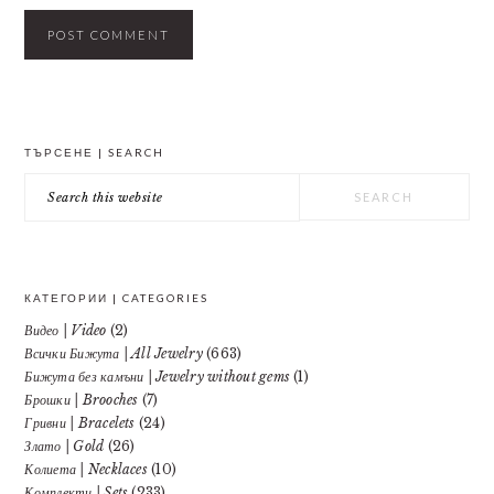
PRIMARY
ТЪРСЕНЕ | SEARCH
SIDEBAR
Search
this
website
КАТЕГОРИИ | CATEGORIES
Видео | Video
(2)
Всички Бижута | All Jewelry
(663)
Бижута без камъни | Jewelry without gems
(1)
Брошки | Brooches
(7)
Гривни | Bracelets
(24)
Злато | Gold
(26)
Колиета | Necklaces
(10)
Комплекти | Sets
(233)