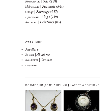
Комплекти | Sets
(233)
Медальони | Pendants
(544)
Обеци | Earrings
(237)
Пръстени | Rings
(212)
Картини | Paintings
(38)
СТРАНИЦИ
Jewellery
За мен | About me
Контакт | Contact
Поръчки
ПОСЛЕДНИ ДОПЪЛНЕНИЯ | LATEST ADDITIONS