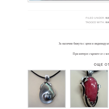
FILED UNDER:
КА
TAGGED WITH:
КА
За налични бижута с цени и индивидуа
При интерес сърежте се с ме
ОЩЕ О