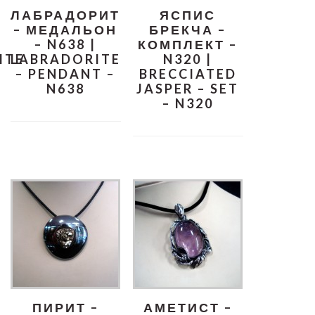
ЛАБРАДОРИТ
ЯСПИС
– МЕДАЛЬОН
БРЕКЧА –
– N638 |
КОМПЛЕКТ –
ITE
LABRADORITE
N320 |
– PENDANT –
BRECCIATED
N638
JASPER – SET
– N320
ПИРИТ –
АМЕТИСТ –