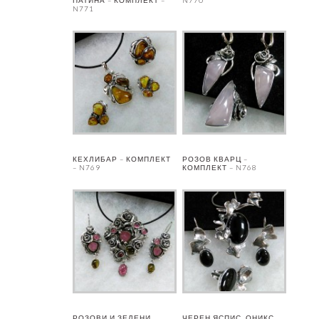
N771
КЕХЛИБАР – КОМПЛЕКТ
РОЗОВ КВАРЦ –
– N769
КОМПЛЕКТ – N768
РОЗОВИ И ЗЕЛЕНИ
ЧЕРЕН ЯСПИС, ОНИКС,