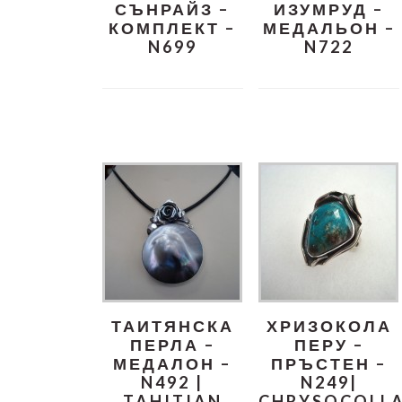
СЪНРАЙЗ –
ИЗУМРУД –
КОМПЛЕКТ –
МЕДАЛЬОН –
N699
N722
ТАИТЯНСКА
ХРИЗОКОЛА
ПЕРЛА –
ПЕРУ –
МЕДАЛОН –
ПРЪСТЕН –
N492 |
N249|
TAHITIAN
CHRYSOCOLL