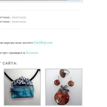
РТИНИ | PAINTINGS
РТИНИ | PAINTINGS
лни поръчки моля посетете
GotiShop.com
н чрез страницата за
Контакт
Т САЙТА: