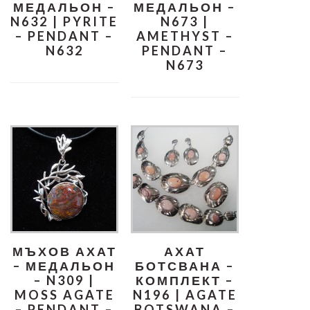
МЕДАЛЬОН –
МЕДАЛЬОН –
N632 | PYRITE
N673 |
– PENDANT –
AMETHYST –
N632
PENDANT –
N673
МЪХОВ АХАТ
АХАТ
– МЕДАЛЬОН
БОТСВАНА –
– N309 |
КОМПЛЕКТ –
MOSS AGATE
N196 | AGATE
A
– PENDANT –
BOTSWANA –