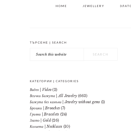
HOME
JEWELLERY
ЗЛАТО
ТЪРСЕНЕ | SEARCH
PRIMARY
Search
SIDEBAR
this
website
КАТЕГОРИИ | CATEGORIES
Видео | Video
(2)
Всички Бижута | All Jewelry
(663)
Бижута без камъни | Jewelry without gems
(1)
Брошки | Brooches
(7)
Гривни | Bracelets
(24)
Злато | Gold
(26)
Колиета | Necklaces
(10)