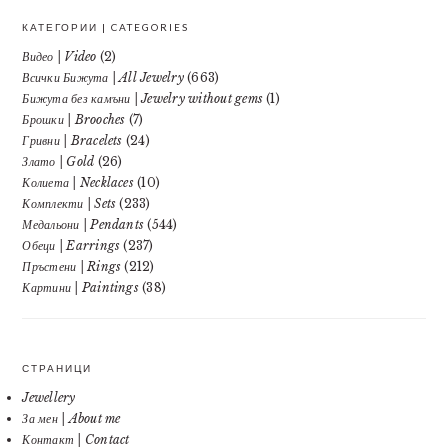
КАТЕГОРИИ | CATEGORIES
Видео | Video
(2)
Всички Бижута | All Jewelry
(663)
Бижута без камъни | Jewelry without gems
(1)
Брошки | Brooches
(7)
Гривни | Bracelets
(24)
Злато | Gold
(26)
Колиета | Necklaces
(10)
Комплекти | Sets
(233)
Медальони | Pendants
(544)
Обеци | Earrings
(237)
Пръстени | Rings
(212)
Картини | Paintings
(38)
СТРАНИЦИ
Jewellery
За мен | About me
Контакт | Contact