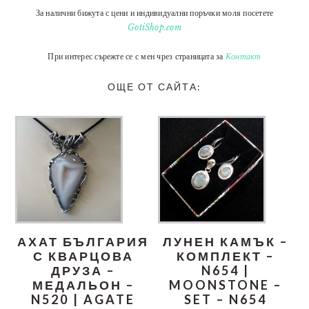
За налични бижута с цени и индивидуални поръчки моля посетете
GotiShop.com
При интерес сърежте се с мен чрез страницата за
Контакт
ОЩЕ ОТ САЙТА:
АХАТ БЪЛГАРИЯ
ЛУНЕН КАМЪК –
С КВАРЦОВА
КОМПЛЕКТ –
ДРУЗА –
N654 |
МЕДАЛЬОН –
MOONSTONE –
N520 | AGATE
SET – N654