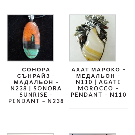
СОНОРА
АХАТ МАРОКО –
СЪНРАЙЗ –
МЕДАЛЬОН –
МАДАЛЬОН –
N110 | AGATE
N238 | SONORA
MOROCCO –
SUNRISE –
PENDANT – N110
PENDANT – N238