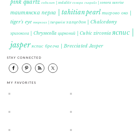
pink quartz
содалит | sodalite
сонора сънрайз | sonora sunrise
таитянска перла | tahitian pearl
тигрово око |
tiger's eye
халцедон | Chalcedony
тюркоаз | turquoise
яспис |
хризокола | Chrysocolla
цирконий | Cubic zirconia
jasper
яспис брегча | Brecciated Jasper
STAY CONNECTED
MY FAVORITES