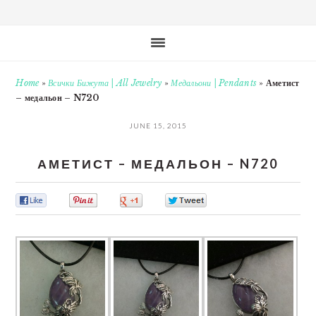
Home
»
Всички Бижута | All Jewelry
»
Медальони | Pendants
»
Аметист
– медальон – N720
JUNE 15, 2015
АМЕТИСТ – МЕДАЛЬОН – N720
0
0
0
0