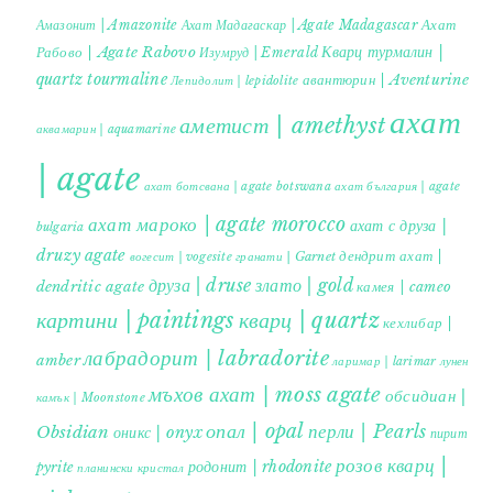
Ахат
Амазонит | Amazonite
Ахат Мадагаскар | Agate Madagascar
Кварц турмалин |
Рабово | Agate Rabovo
Изумруд | Emerald
quartz tourmaline
авантюрин | Aventurine
Лепидолит | lepidolite
ахат
аметист | amethyst
аквамарин | aquamarine
| agate
ахат ботсвана | agate botswana
ахат българия | agate
ахат мароко | agate morocco
ахат с друза |
bulgaria
druzy agate
дендрит ахат |
гранати | Garnet
вогесит | vogesite
друза | druse
злато | gold
dendritic agate
камея | cameo
картини | paintings
кварц | quartz
кехлибар |
лабрадорит | labradorite
amber
ларимар | larimar
лунен
мъхов ахат | moss agate
обсидиан |
камък | Moonstone
опал | opal
перли | Pearls
Obsidian
оникс | onyx
пирит |
розов кварц |
родонит | rhodonite
pyrite
планински кристал