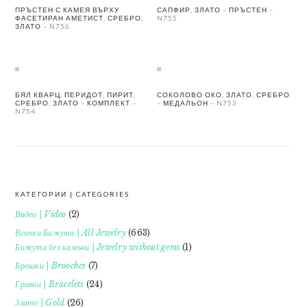
ПРЪСТЕН С КАМЕЯ ВЪРХУ
САПФИР, ЗЛАТО – ПРЪСТЕН –
ФАСЕТИРАН АМЕТИСТ, СРЕБРО,
N755
ЗЛАТО – N756
БЯЛ КВАРЦ, ПЕРИДОТ, ПИРИТ,
СОКОЛОВО ОКО, ЗЛАТО, СРЕБРО
СРЕБРО, ЗЛАТО – КОМПЛЕКТ –
– МЕДАЛЬОН – N753
N754
КАТЕГОРИИ | CATEGORIES
FOOTER
Видео | Video
(2)
Всички Бижута | All Jewelry
(663)
Бижута без камъни | Jewelry without gems
(1)
Брошки | Brooches
(7)
Гривни | Bracelets
(24)
Злато | Gold
(26)