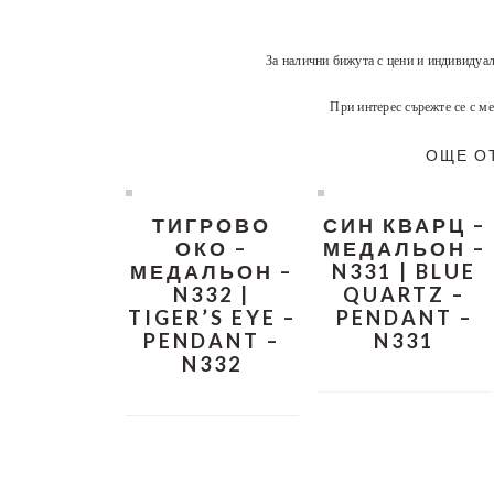
За налични бижута с цени и индивидуа
При интерес сърежте се с ме
ОЩЕ О
ТИГРОВО
СИН КВАРЦ –
ОКО –
МЕДАЛЬОН –
МЕДАЛЬОН –
N331 | BLUE
N332 |
QUARTZ –
TIGER’S EYE –
PENDANT –
PENDANT –
N331
N332