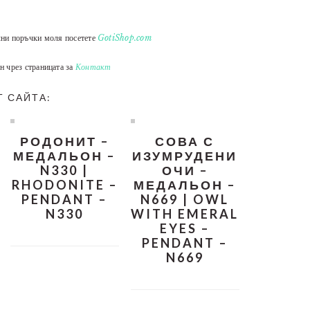
лни поръчки моля посетете
GotiShop.com
н чрез страницата за
Контакт
Т САЙТА:
РОДОНИТ –
СОВА С
МЕДАЛЬОН –
ИЗУМРУДЕНИ
N330 |
ОЧИ –
RHODONITE –
МЕДАЛЬОН –
PENDANT –
N669 | OWL
N330
WITH EMERAL
EYES –
PENDANT –
N669