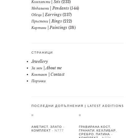
Комплекти | Sets
(233)
Медальони | Pendants
(544)
Обеци | Earrings
(237)
Пръстени | Rings
(212)
Картини | Paintings
(38)
СТРАНИЦИ
Jewellery
За мен | About me
Контакт | Contact
Поръчки
ПОСЛЕДНИ ДОПЪЛНЕНИЯ | LATEST ADDITIONS
АМЕТИСТ, ЗЛАТО –
ГРАВИРАНА КОСТ,
КОМПЛЕКТ – N777
ГРАНАТИ, КЕХЛИБАР,
СРЕБРО, ПАТИНА –
КОМПЛЕКТ – N776