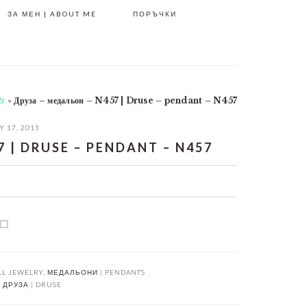
ЗА МЕН | ABOUT ME
ПОРЪЧКИ
ts
»
Друза – медальон – N457 | Druse – pendant – N457
 17, 2013
 | DRUSE – PENDANT – N457
LL JEWELRY
,
МЕДАЛЬОНИ | PENDANTS
:
ДРУЗА | DRUSE