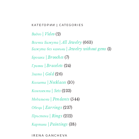
КАТЕГОРИИ | CATEGORIES
FOOTER
Видео | Video
(2)
Всички Бижута | All Jewelry
(663)
Бижута без камъни | Jewelry without gems
(1)
Брошки | Brooches
(7)
Гривни | Bracelets
(24)
Злато | Gold
(26)
Колиета | Necklaces
(10)
Комплекти | Sets
(233)
Медальони | Pendants
(544)
Обеци | Earrings
(237)
Пръстени | Rings
(212)
Картини | Paintings
(38)
IRENA GANCHEVA