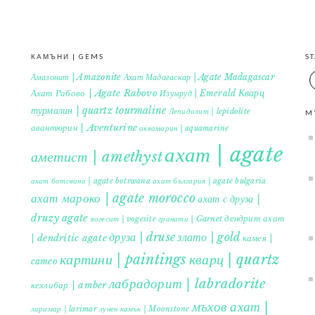
КАМЪНИ | GEMS
S
Амазонит | Amazonite
Ахат Мадагаскар | Agate Madagascar
Кварц
Ахат Рабово | Agate Rabovo
Изумруд | Emerald
турмалин | quartz tourmaline
Лепидолит | lepidolite
M
авантюрин | Aventurine
аквамарин | aquamarine
ахат | agate
аметист | amethyst
ахат ботсвана | agate botswana
ахат българия | agate bulgaria
ахат мароко | agate morocco
ахат с друза |
druzy agate
дендрит ахат
гранати | Garnet
вогесит | vogesite
друза | druse
злато | gold
| dendritic agate
камея |
картини | paintings
кварц | quartz
cameo
лабрадорит | labradorite
кехлибар | amber
мъхов ахат |
ларимар | larimar
лунен камък | Moonstone