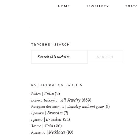
HOME
JEWELLERY
ЗЛАТО
ТЪРСЕНЕ | SEARCH
PRIMARY
Search
SIDEBAR
this
website
КАТЕГОРИИ | CATEGORIES
Видео | Video
(2)
Всички Бижута | All Jewelry
(663)
Бижута без камъни | Jewelry without gems
(1)
Брошки | Brooches
(7)
Гривни | Bracelets
(24)
Злато | Gold
(26)
Колиета | Necklaces
(10)