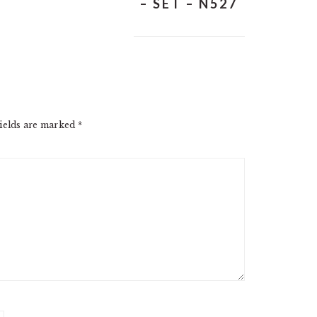
– SET – N527
ields are marked
*