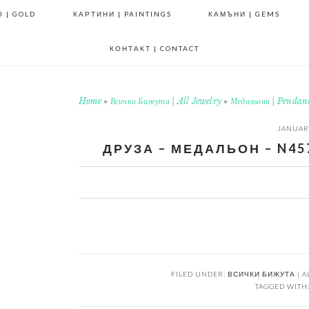
 | GOLD
КАРТИНИ | PAINTINGS
КАМЪНИ | GEMS
КОНТАКТ | CONTACT
Home
»
Всички Бижута | All Jewelry
»
Медальони | Pendan
JANUARY
ДРУЗА – МЕДАЛЬОН – N457
0
0
0
0
FILED UNDER:
ВСИЧКИ БИЖУТА | A
TAGGED WITH