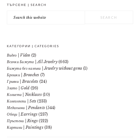
PRIMARY
ТЪРСЕНЕ | SEARCH
SIDEBAR
Search
this
website
КАТЕГОРИИ | CATEGORIES
Видео | Video
(2)
Всички Бижута | All Jewelry
(663)
Бижута без камъни | Jewelry without gems
(1)
Брошки | Brooches
(7)
Гривни | Bracelets
(24)
Злато | Gold
(26)
Колиета | Necklaces
(10)
Комплекти | Sets
(233)
Медальони | Pendants
(544)
Обеци | Earrings
(237)
Пръстени | Rings
(212)
Картини | Paintings
(38)