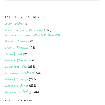
КАТЕГОРИИ | CATEGORIES
FOOTER
Видео | Video
(2)
Всички Бижута | All Jewelry
(663)
Бижута без камъни | Jewelry without gems
(1)
Брошки | Brooches
(7)
Гривни | Bracelets
(24)
Злато | Gold
(26)
Колиета | Necklaces
(10)
Комплекти | Sets
(233)
Медальони | Pendants
(544)
Обеци | Earrings
(237)
Пръстени | Rings
(212)
Картини | Paintings
(38)
IRENA GANCHEVA