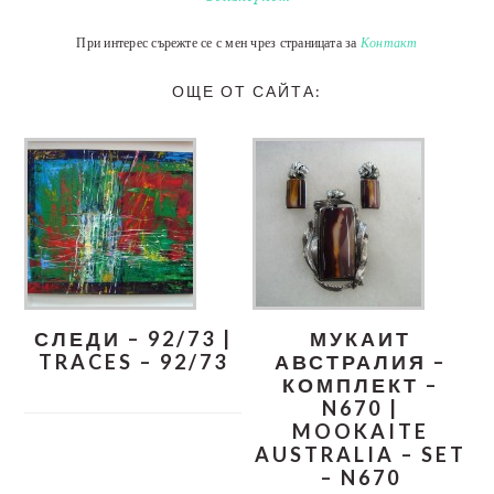
При интерес сърежте се с мен чрез страницата за
Контакт
ОЩЕ ОТ САЙТА:
СЛЕДИ – 92/73 |
МУКАИТ
TRACES – 92/73
АВСТРАЛИЯ –
КОМПЛЕКТ –
N670 |
MOOKAITE
AUSTRALIA – SET
– N670