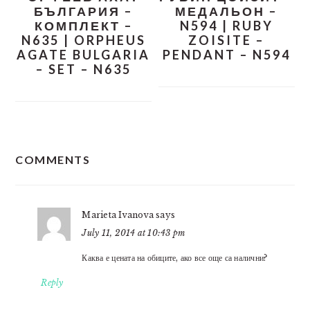
БЪЛГАРИЯ –
МЕДАЛЬОН –
КОМПЛЕКТ –
N594 | RUBY
N635 | ORPHEUS
ZOISITE –
AGATE BULGARIA
PENDANT – N594
– SET – N635
READER
COMMENTS
INTERACTIONS
Marieta Ivanova
says
July 11, 2014 at 10:43 pm
Каква е цената на обиците, ако все още са налични?
Reply