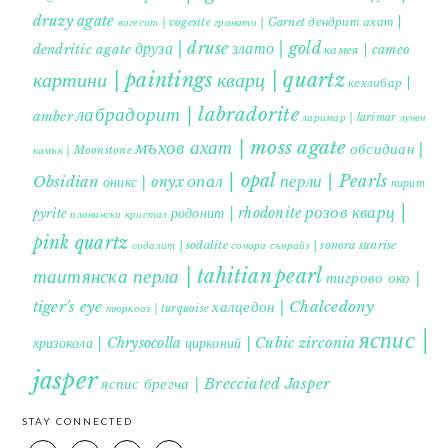
druzy agate
дендрит ахат |
гранати | Garnet
вогесит | vogesite
друза | druse
злато | gold
dendritic agate
камея | cameo
картини | paintings
кварц | quartz
кехлибар |
лабрадорит | labradorite
amber
ларимар | larimar
лунен
мъхов ахат | moss agate
обсидиан |
камък | Moonstone
опал | opal
перли | Pearls
Obsidian
оникс | onyx
пирит |
розов кварц |
родонит | rhodonite
pyrite
планински кристал
pink quartz
содалит | sodalite
сонора сънрайз | sonora sunrise
таитянска перла | tahitian pearl
тигрово око |
tiger's eye
халцедон | Chalcedony
тюркоаз | turquoise
яспис |
хризокола | Chrysocolla
цирконий | Cubic zirconia
jasper
яспис брегча | Brecciated Jasper
STAY CONNECTED