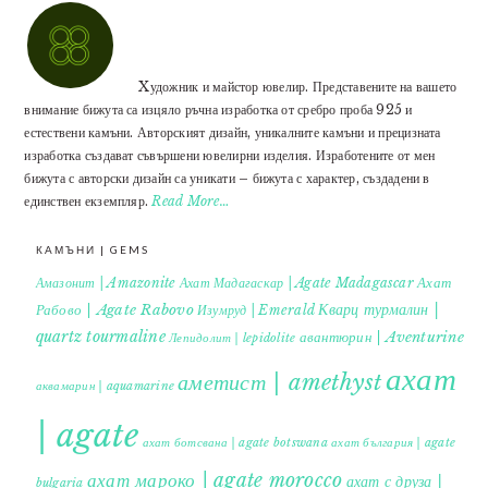
Xудожник и майстор ювелир. Представените на вашето
внимание бижута са изцяло ръчна изработка от сребро проба 925 и
естествени камъни. Авторският дизайн, уникалните камъни и прецизната
изработка създават съвършени ювелирни изделия. Изработените от мен
бижута с авторски дизайн са уникати – бижута с характер, създадени в
единствен екземпляр.
Read More…
КАМЪНИ | GEMS
Ахат
Амазонит | Amazonite
Ахат Мадагаскар | Agate Madagascar
Кварц турмалин |
Рабово | Agate Rabovo
Изумруд | Emerald
quartz tourmaline
авантюрин | Aventurine
Лепидолит | lepidolite
ахат
аметист | amethyst
аквамарин | aquamarine
| agate
ахат ботсвана | agate botswana
ахат българия | agate
ахат мароко | agate morocco
ахат с друза |
bulgaria