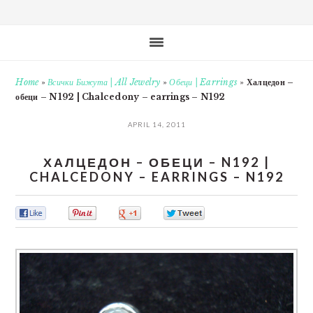
Home
»
Всички Бижута | All Jewelry
»
Обеци | Earrings
»
Халцедон –
обеци – N192 | Chalcedony – earrings – N192
APRIL 14, 2011
ХАЛЦЕДОН – ОБЕЦИ – N192 |
CHALCEDONY – EARRINGS – N192
0
0
0
0