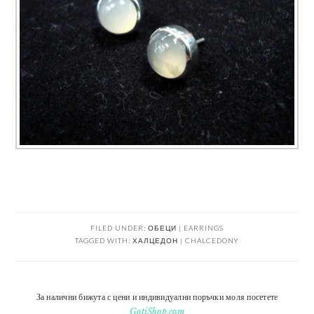
FILED UNDER:
ОБЕЦИ | EARRINGS
TAGGED WITH:
ХАЛЦЕДОН | CHALCEDONY
За налични бижута с цени и индивидуални поръчки моля посетете
GotiShop.com