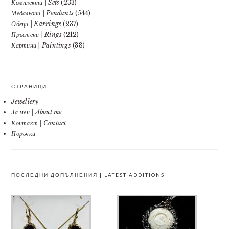
Комплекти | Sets
(233)
Медальони | Pendants
(544)
Обеци | Earrings
(237)
Пръстени | Rings
(212)
Картини | Paintings
(38)
СТРАНИЦИ
Jewellery
За мен | About me
Контакт | Contact
Поръчки
ПОСЛЕДНИ ДОПЪЛНЕНИЯ | LATEST ADDITIONS