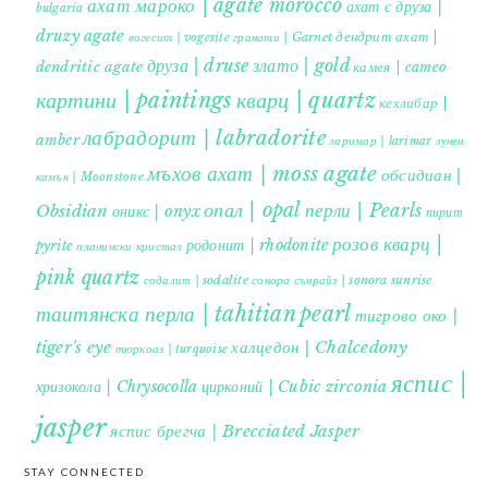
ахат мароко | agate morocco
ахат с друза |
bulgaria
druzy agate
дендрит ахат |
гранати | Garnet
вогесит | vogesite
друза | druse
злато | gold
dendritic agate
камея | cameo
картини | paintings
кварц | quartz
кехлибар |
лабрадорит | labradorite
amber
ларимар | larimar
лунен
мъхов ахат | moss agate
обсидиан |
камък | Moonstone
опал | opal
перли | Pearls
Obsidian
оникс | onyx
пирит |
розов кварц |
родонит | rhodonite
pyrite
планински кристал
pink quartz
содалит | sodalite
сонора сънрайз | sonora sunrise
таитянска перла | tahitian pearl
тигрово око |
tiger's eye
халцедон | Chalcedony
тюркоаз | turquoise
яспис |
хризокола | Chrysocolla
цирконий | Cubic zirconia
jasper
яспис брегча | Brecciated Jasper
STAY CONNECTED