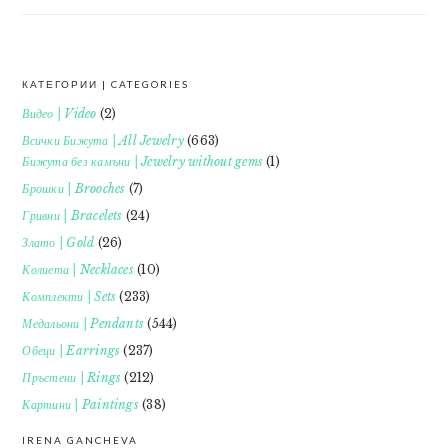
КАТЕГОРИИ | CATEGORIES
FOOTER
Видео | Video
(2)
Всички Бижута | All Jewelry
(663)
Бижута без камъни | Jewelry without gems
(1)
Брошки | Brooches
(7)
Гривни | Bracelets
(24)
Злато | Gold
(26)
Колиета | Necklaces
(10)
Комплекти | Sets
(233)
Медальони | Pendants
(544)
Обеци | Earrings
(237)
Пръстени | Rings
(212)
Картини | Paintings
(38)
IRENA GANCHEVA