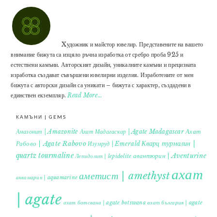
Xудожник и майстор ювелир. Представените на вашето
внимание бижута са изцяло ръчна изработка от сребро проба 925 и
естествени камъни. Авторският дизайн, уникалните камъни и прецизната
изработка създават съвършени ювелирни изделия. Изработените от мен
бижута с авторски дизайн са уникати – бижута с характер, създадени в
единствен екземпляр.
Read More…
КАМЪНИ | GEMS
Ахат
Амазонит | Amazonite
Ахат Мадагаскар | Agate Madagascar
Кварц турмалин |
Рабово | Agate Rabovo
Изумруд | Emerald
quartz tourmaline
авантюрин | Aventurine
Лепидолит | lepidolite
ахат
аметист | amethyst
аквамарин | aquamarine
| agate
ахат ботсвана | agate botswana
ахат българия | agate