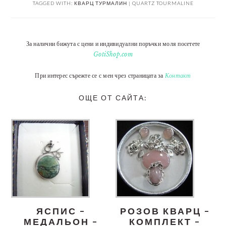
TAGGED WITH:
КВАРЦ ТУРМАЛИН | QUARTZ TOURMALINE
За налични бижута с цени и индивидуални поръчки моля посетете
GotiShop.com
При интерес сърежте се с мен чрез страницата за
Контакт
ОЩЕ ОТ САЙТА:
ЯСПИС –
РОЗОВ КВАРЦ –
МЕДАЛЬОН –
КОМПЛЕКТ –