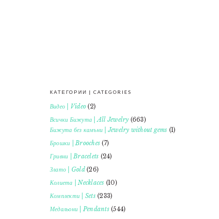
КАТЕГОРИИ | CATEGORIES
FOOTER
Видео | Video
(2)
Всички Бижута | All Jewelry
(663)
Бижута без камъни | Jewelry without gems
(1)
Брошки | Brooches
(7)
Гривни | Bracelets
(24)
Злато | Gold
(26)
Колиета | Necklaces
(10)
Комплекти | Sets
(233)
Медальони | Pendants
(544)