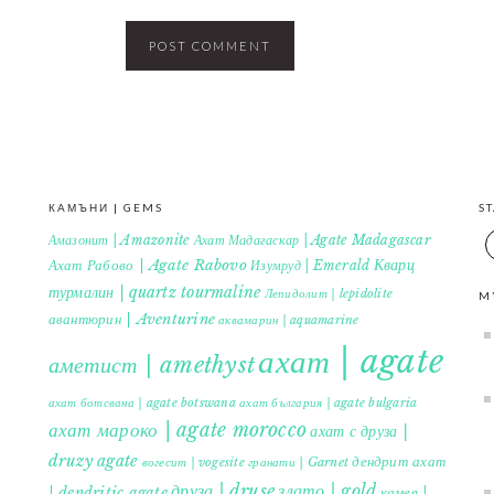
КАМЪНИ | GEMS
S
Амазонит | Amazonite
Ахат Мадагаскар | Agate Madagascar
Кварц
Ахат Рабово | Agate Rabovo
Изумруд | Emerald
турмалин | quartz tourmaline
Лепидолит | lepidolite
M
авантюрин | Aventurine
аквамарин | aquamarine
ахат | agate
аметист | amethyst
ахат ботсвана | agate botswana
ахат българия | agate bulgaria
ахат мароко | agate morocco
ахат с друза |
druzy agate
дендрит ахат
гранати | Garnet
вогесит | vogesite
друза | druse
злато | gold
| dendritic agate
камея |