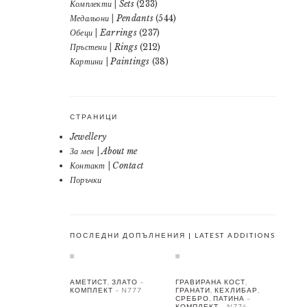
Комплекти | Sets
(233)
Медальони | Pendants
(544)
Обеци | Earrings
(237)
Пръстени | Rings
(212)
Картини | Paintings
(38)
СТРАНИЦИ
Jewellery
За мен | About me
Контакт | Contact
Поръчки
ПОСЛЕДНИ ДОПЪЛНЕНИЯ | LATEST ADDITIONS
АМЕТИСТ, ЗЛАТО –
ГРАВИРАНА КОСТ,
КОМПЛЕКТ – N777
ГРАНАТИ, КЕХЛИБАР,
СРЕБРО, ПАТИНА –
КОМПЛЕКТ – N776