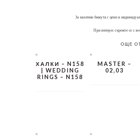
За налични бижута с цени и индивидуа
При интерес сърежте се с ме
ОЩЕ О
ХАЛКИ – N158
MASTER –
| WEDDING
02,03
RINGS – N158