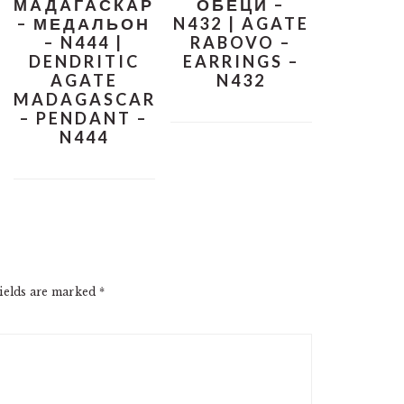
МАДАГАСКАР
ОБЕЦИ –
– МЕДАЛЬОН
N432 | AGATE
– N444 |
RABOVO –
DENDRITIC
EARRINGS –
AGATE
N432
MADAGASCAR
– PENDANT –
N444
ields are marked
*