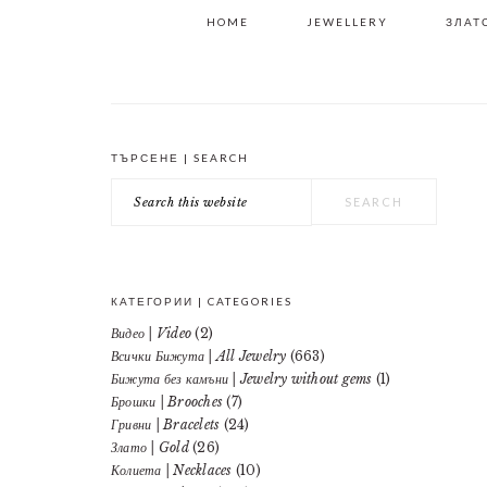
HOME
JEWELLERY
ЗЛАТО
ТЪРСЕНЕ | SEARCH
PRIMARY
Search
SIDEBAR
this
website
КАТЕГОРИИ | CATEGORIES
Видео | Video
(2)
Всички Бижута | All Jewelry
(663)
Бижута без камъни | Jewelry without gems
(1)
Брошки | Brooches
(7)
Гривни | Bracelets
(24)
Злато | Gold
(26)
Колиета | Necklaces
(10)