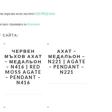
лни поръчки моля посетете
GotiShop.com
н чрез страницата за
Контакт
Т САЙТА:
ЧЕРВЕН
АХАТ –
МЪХОВ АХАТ
МЕДАЛЬОН –
– МЕДАЛЬОН
N221 | AGATE
– N416 | RED
– PENDANT –
MOSS AGATE
N221
– PENDANT –
N416