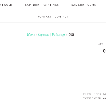
 | GOLD
КАРТИНИ | PAINTINGS
КАМЪНИ | GEMS
КОНТАКТ | CONTACT
Home
»
Картини | Paintings
»
012
APRIL
0
0
0
0
0
FILED UNDER:
КА
TAGGED WITH:
КА