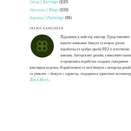
Обеци | Earrings
(237)
Пръстени | Rings
(212)
Картини | Paintings
(38)
IRENA GANCHEVA
Xудожник и майстор ювелир. Представените 
вашето внимание бижута са изцяло ръчна
изработка от сребро проба 925 и естествени
камъни. Авторският дизайн, уникалните кам
и прецизната изработка създават съвършени
ювелирни изделия. Изработените от мен бижута с авторски дизай
са уникати – бижута с характер, създадени в единствен екземпляр
Read More…