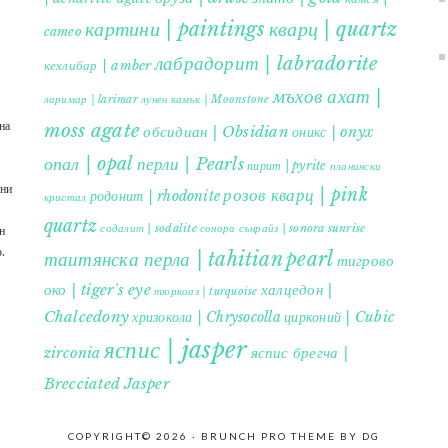
картини | paintings
кварц | quartz
cameo
лабрадорит | labradorite
кехлибар | amber
мъхов ахат |
ларимар | larimar
лунен камък | Moonstone
на
moss agate
обсидиан | Obsidian
оникс | onyx
опал | opal
перли | Pearls
пирит | pyrite
планински
ъни
розов кварц | pink
родонит | rhodonite
кристал
quartz
содалит | sodalite
сонора сънрайз | sonora sunrise
н
.
таитянска перла | tahitian pearl
тигрово
око | tiger's eye
халцедон |
тюркоаз | turquoise
Chalcedony
хризокола | Chrysocolla
цирконий | Cubic
яспис | jasper
яспис брегча |
zirconia
Brecciated Jasper
COPYRIGHT© 2026 ·
BRUNCH PRO THEME
BY
DG