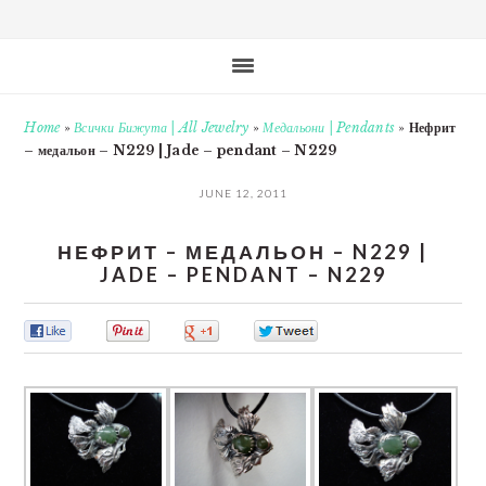
Home
»
Всички Бижута | All Jewelry
»
Медальони | Pendants
»
Нефрит
– медальон – N229 | Jade – pendant – N229
JUNE 12, 2011
НЕФРИТ – МЕДАЛЬОН – N229 |
JADE – PENDANT – N229
0
0
0
0