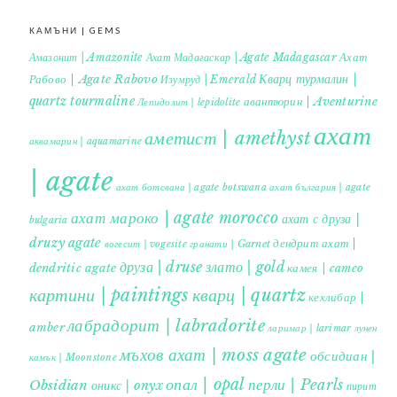
КАМЪНИ | GEMS
Ахат
Амазонит | Amazonite
Ахат Мадагаскар | Agate Madagascar
Кварц турмалин |
Рабово | Agate Rabovo
Изумруд | Emerald
quartz tourmaline
авантюрин | Aventurine
Лепидолит | lepidolite
ахат
аметист | amethyst
аквамарин | aquamarine
| agate
ахат ботсвана | agate botswana
ахат българия | agate
ахат мароко | agate morocco
ахат с друза |
bulgaria
druzy agate
дендрит ахат |
гранати | Garnet
вогесит | vogesite
друза | druse
злато | gold
dendritic agate
камея | cameo
картини | paintings
кварц | quartz
кехлибар |
лабрадорит | labradorite
amber
ларимар | larimar
лунен
мъхов ахат | moss agate
обсидиан |
камък | Moonstone
опал | opal
перли | Pearls
Obsidian
оникс | onyx
пирит |