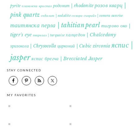
розов кварц |
родонит | rhodonite
pyrite
планински кристал
pink quartz
содалит | sodalite
сонора сънрайз | sonora sunrise
таитянска перла | tahitian pearl
тигрово око |
tiger's eye
халцедон | Chalcedony
тюркоаз | turquoise
яспис |
хризокола | Chrysocolla
цирконий | Cubic zirconia
jasper
яспис брегча | Brecciated Jasper
STAY CONNECTED
MY FAVORITES