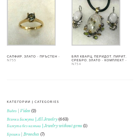
САПФИР, ЗЛАТО – ПРЪСТЕН –
БЯЛ КВАРЦ, ПЕРИДОТ, ПИРИТ,
N755
СРЕБРО, ЗЛАТО – КОМПЛЕКТ –
N754
КАТЕГОРИИ | CATEGORIES
FOOTER
Видео | Video
(2)
Всички Бижута | All Jewelry
(663)
Бижута без камъни | Jewelry without gems
(1)
Брошки | Brooches
(7)