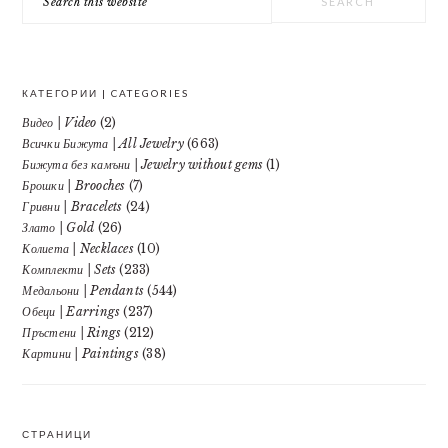
this
website
КАТЕГОРИИ | CATEGORIES
Видео | Video
(2)
Всички Бижута | All Jewelry
(663)
Бижута без камъни | Jewelry without gems
(1)
Брошки | Brooches
(7)
Гривни | Bracelets
(24)
Злато | Gold
(26)
Колиета | Necklaces
(10)
Комплекти | Sets
(233)
Медальони | Pendants
(544)
Обеци | Earrings
(237)
Пръстени | Rings
(212)
Картини | Paintings
(38)
СТРАНИЦИ