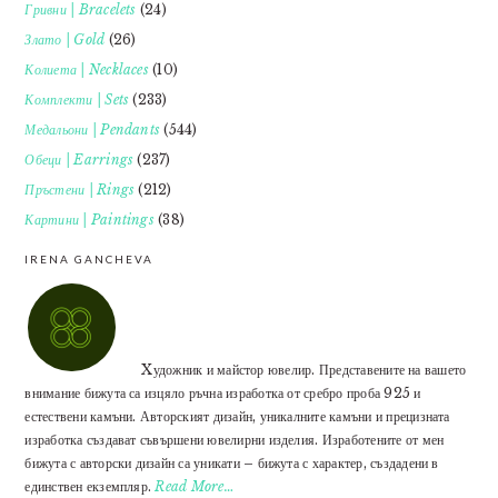
Гривни | Bracelets
(24)
Злато | Gold
(26)
Колиета | Necklaces
(10)
Комплекти | Sets
(233)
Медальони | Pendants
(544)
Обеци | Earrings
(237)
Пръстени | Rings
(212)
Картини | Paintings
(38)
IRENA GANCHEVA
Xудожник и майстор ювелир. Представените на вашето
внимание бижута са изцяло ръчна изработка от сребро проба 925 и
естествени камъни. Авторският дизайн, уникалните камъни и прецизната
изработка създават съвършени ювелирни изделия. Изработените от мен
бижута с авторски дизайн са уникати – бижута с характер, създадени в
единствен екземпляр.
Read More…