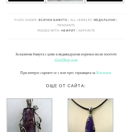
FILED UNDER:
ВСИЧКИ БИЖУТА | ALL JEWELRY
,
МЕДАЛЬОНИ |
PENDANTS
TAGGED WITH:
НЕФРИТ | NEPHRITE
За налични бижута с цени и индивидуални поръчки моля посетете
GotiShop.com
При интерес сърежте се с мен чрез страницата за
Контакт
ОЩЕ ОТ САЙТА: