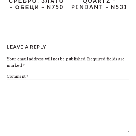
СРЕБРО, ЗЛАТО
QUARTZ –
– ОБЕЦИ – N750
PENDANT – N531
READER
LEAVE A REPLY
INTERACTIONS
Your email address will not be published.
Required fields are
marked
*
Comment
*