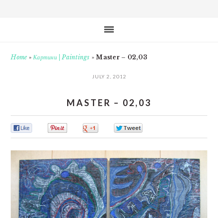
Home
»
Картини | Paintings
»
Master – 02,03
JULY 2, 2012
MASTER – 02,03
0
0
0
0