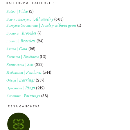
КАТЕГОРИИ | CATEGORIES
FOOTER
Видео | Video
(2)
Всички Бижута | All Jewelry
(663)
Бижута без камъни | Jewelry without gems
(1)
Брошки | Brooches
(7)
Гривни | Bracelets
(24)
Злато | Gold
(26)
Колиета | Necklaces
(10)
Комплекти | Sets
(233)
Медальони | Pendants
(544)
Обеци | Earrings
(237)
Пръстени | Rings
(212)
Картини | Paintings
(38)
IRENA GANCHEVA