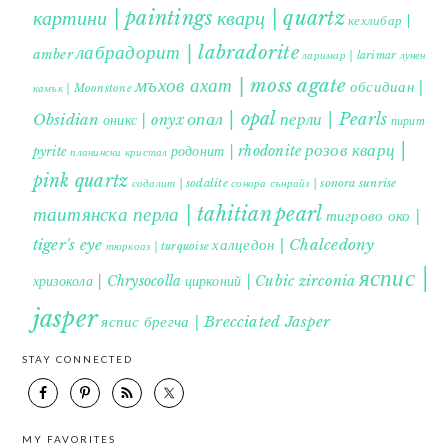
картини | paintings
кварц | quartz
кехлибар |
лабрадорит | labradorite
amber
ларимар | larimar
лунен
мъхов ахат | moss agate
обсидиан |
камък | Moonstone
опал | opal
перли | Pearls
Obsidian
оникс | onyx
пирит |
розов кварц |
родонит | rhodonite
pyrite
планински кристал
pink quartz
содалит | sodalite
сонора сънрайз | sonora sunrise
таитянска перла | tahitian pearl
тигрово око |
tiger's eye
халцедон | Chalcedony
тюркоаз | turquoise
яспис |
хризокола | Chrysocolla
цирконий | Cubic zirconia
jasper
яспис брегча | Brecciated Jasper
STAY CONNECTED
MY FAVORITES