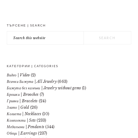
PRIMARY
ТЪРСЕНЕ | SEARCH
SIDEBAR
Search
this
website
КАТЕГОРИИ | CATEGORIES
Видео | Video
(2)
Всички Бижута | All Jewelry
(663)
Бижута без камъни | Jewelry without gems
(1)
Брошки | Brooches
(7)
Гривни | Bracelets
(24)
Злато | Gold
(26)
Колиета | Necklaces
(10)
Комплекти | Sets
(233)
Медальони | Pendants
(544)
Обеци | Earrings
(237)