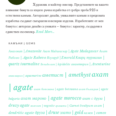
Xудожник и майстор ювелир. Представените на вашето
внимание бижута са изцяло ръчна изработка от сребро проба 925 и
естествени камъни. Авторският дизайн, уникалните камъни и прецизната
изработка създават съвършени ювелирни изделия. Изработените от мен
бижута с авторски дизайн са уникати – бижута с характер, създадени в
единствен екземпляр.
Read More…
КАМЪНИ | GEMS
Ахат
Амазонит | Amazonite
Ахат Мадагаскар | Agate Madagascar
Кварц турмалин |
Рабово | Agate Rabovo
Изумруд | Emerald
quartz tourmaline
авантюрин | Aventurine
Лепидолит | lepidolite
ахат
аметист | amethyst
аквамарин | aquamarine
| agate
ахат ботсвана | agate botswana
ахат българия | agate
ахат мароко | agate morocco
ахат с друза |
bulgaria
druzy agate
дендрит ахат |
гранати | Garnet
вогесит | vogesite
друза | druse
злато | gold
dendritic agate
камея | cameo