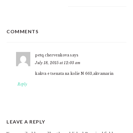
READER
COMMENTS
INTERACTIONS
petq chervenkova
says
July 18, 2015 at 12:03 am
kakva e tsenata na kolie N 663,akvamarin
Reply
LEAVE A REPLY