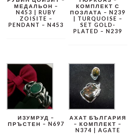
МЕДАЛЬОН –
КОМПЛЕКТ С
N453 | RUBY
ПОЗЛАТА – N239
ZOISITE –
| TURQUOISE –
PENDANT – N453
SET GOLD-
PLATED – N239
ИЗУМРУД –
АХАТ БЪЛГАРИЯ
ПРЪСТЕН – N697
– КОМПЛЕКТ –
N374 | AGATE