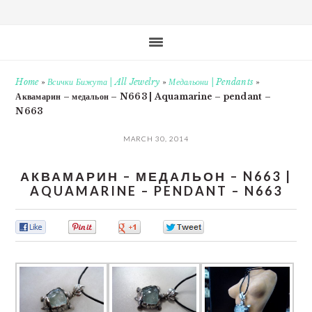
Home
»
Всички Бижута | All Jewelry
»
Медальони | Pendants
»
Аквамарин – медальон – N663 | Aquamarine – pendant –
N663
MARCH 30, 2014
АКВАМАРИН – МЕДАЛЬОН – N663 |
AQUAMARINE – PENDANT – N663
0
0
0
0