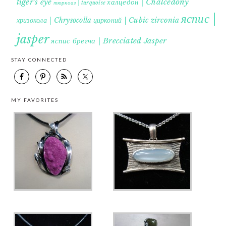
tiger's eye
халцедон | Chalcedony
тюркоаз | turquoise
яспис |
хризокола | Chrysocolla
цирконий | Cubic zirconia
jasper
яспис брегча | Brecciated Jasper
STAY CONNECTED
MY FAVORITES