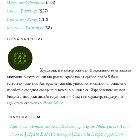
Медальони | Pendants
(544)
Обеци | Earrings
(237)
Пръстени | Rings
(212)
Картини | Paintings
(38)
IRENA GANCHEVA
Xудожник и майстор ювелир. Представените на вашето
внимание бижута са изцяло ръчна изработка от сребро проба 925 и
естествени камъни. Авторският дизайн, уникалните камъни и прецизната
изработка създават съвършени ювелирни изделия. Изработените от мен
бижута с авторски дизайн са уникати – бижута с характер, създадени в
единствен екземпляр.
Read More…
КАМЪНИ | GEMS
Ахат
Амазонит | Amazonite
Ахат Мадагаскар | Agate Madagascar
Кварц турмалин |
Рабово | Agate Rabovo
Изумруд | Emerald