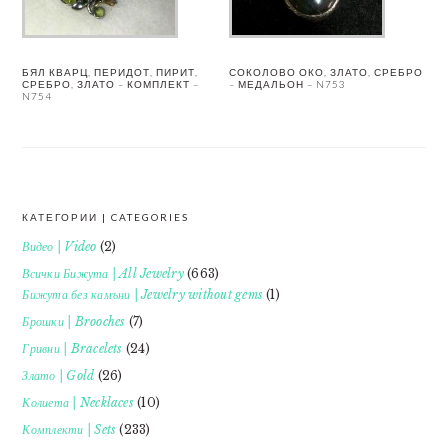
БЯЛ КВАРЦ, ПЕРИДОТ, ПИРИТ,
СОКОЛОВО ОКО, ЗЛАТО, СРЕБРО
СРЕБРО, ЗЛАТО – КОМПЛЕКТ –
– МЕДАЛЬОН – N753
N754
КАТЕГОРИИ | CATEGORIES
FOOTER
Видео | Video
(2)
Всички Бижута | All Jewelry
(663)
Бижута без камъни | Jewelry without gems
(1)
Брошки | Brooches
(7)
Гривни | Bracelets
(24)
Злато | Gold
(26)
Колиета | Necklaces
(10)
Комплекти | Sets
(233)