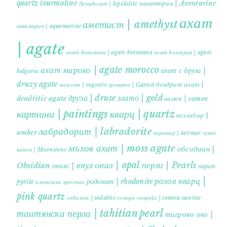
quartz tourmaline
авантюрин | Aventurine
Лепидолит | lepidolite
ахат
аметист | amethyst
аквамарин | aquamarine
| agate
ахат ботсвана | agate botswana
ахат българия | agate
ахат мароко | agate morocco
ахат с друза |
bulgaria
druzy agate
дендрит ахат |
гранати | Garnet
вогесит | vogesite
друза | druse
злато | gold
dendritic agate
камея | cameo
картини | paintings
кварц | quartz
кехлибар |
лабрадорит | labradorite
amber
ларимар | larimar
лунен
мъхов ахат | moss agate
обсидиан |
камък | Moonstone
опал | opal
перли | Pearls
Obsidian
оникс | onyx
пирит |
розов кварц |
родонит | rhodonite
pyrite
планински кристал
pink quartz
содалит | sodalite
сонора сънрайз | sonora sunrise
таитянска перла | tahitian pearl
тигрово око |