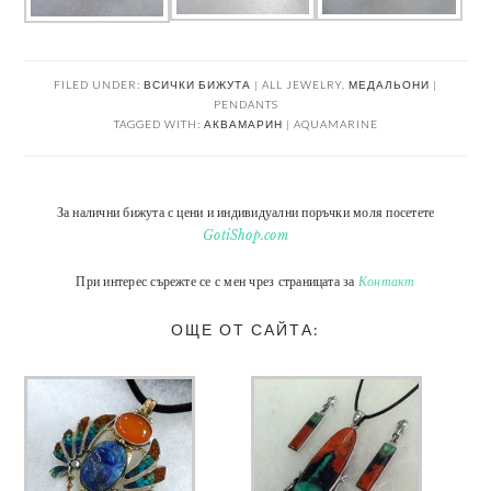
FILED UNDER:
ВСИЧКИ БИЖУТА | ALL JEWELRY
,
МЕДАЛЬОНИ |
PENDANTS
TAGGED WITH:
АКВАМАРИН | AQUAMARINE
За налични бижута с цени и индивидуални поръчки моля посетете
GotiShop.com
При интерес сърежте се с мен чрез страницата за
Контакт
ОЩЕ ОТ САЙТА: