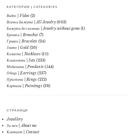
КАТЕГОРИИ | CATEGORIES
Видео | Video
(2)
Всички Бижута | All Jewelry
(663)
Бижута без камъни | Jewelry without gems
(1)
Брошки | Brooches
(7)
Гривни | Bracelets
(24)
Злато | Gold
(26)
Колиета | Necklaces
(10)
Комплекти | Sets
(233)
Медальони | Pendants
(544)
Обеци | Earrings
(237)
Пръстени | Rings
(212)
Картини | Paintings
(38)
СТРАНИЦИ
Jewellery
За мен | About me
Контакт | Contact