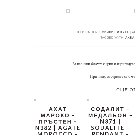
FILED UNDER:
ВСИЧКИ БИЖУТА | A
TAGGED WITH:
АКВА
За налични бижута с цени и индивидуа
При интерес сърежте се с ме
ОЩЕ О
АХАТ
СОДАЛИТ –
МАРОКО –
МЕДАЛЬОН –
ПРЪСТЕН –
N371 |
N382 | AGATE
SODALITE –
MOROCCO –
PENDANT –