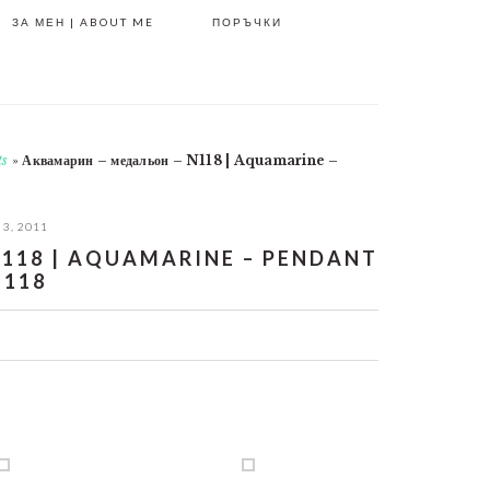
ЗА МЕН | ABOUT ME
ПОРЪЧКИ
ts
»
Аквамарин – медальон – N118 | Aquamarine –
 3, 2011
118 | AQUAMARINE – PENDANT
N118