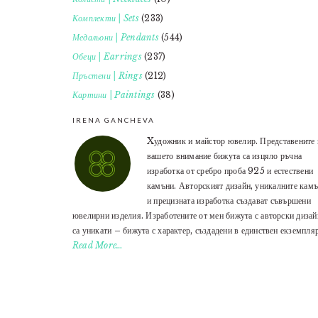
Комплекти | Sets
(233)
Медальони | Pendants
(544)
Обеци | Earrings
(237)
Пръстени | Rings
(212)
Картини | Paintings
(38)
IRENA GANCHEVA
Xудожник и майстор ювелир. Представените 
вашето внимание бижута са изцяло ръчна
изработка от сребро проба 925 и естествени
камъни. Авторският дизайн, уникалните кам
и прецизната изработка създават съвършени
ювелирни изделия. Изработените от мен бижута с авторски дизай
са уникати – бижута с характер, създадени в единствен екземпляр
Read More…