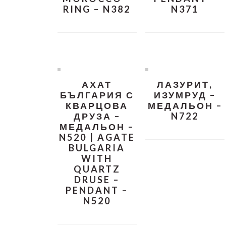
RING – N382
N371
АХАТ
ЛАЗУРИТ,
БЪЛГАРИЯ С
ИЗУМРУД –
КВАРЦОВА
МЕДАЛЬОН –
ДРУЗА –
N722
МЕДАЛЬОН –
N520 | AGATE
BULGARIA
WITH
QUARTZ
DRUSE –
PENDANT –
N520