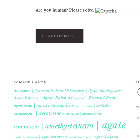
Are you human? Please solve:
КАМЪНИ | GEMS
S
Амазонит | Amazonite
Ахат Мадагаскар | Agate Madagascar
Кварц
Ахат Рабово | Agate Rabovo
Изумруд | Emerald
турмалин | quartz tourmaline
Лепидолит | lepidolite
M
авантюрин | Aventurine
аквамарин | aquamarine
ахат | agate
аметист | amethyst
ахат ботсвана | agate botswana
ахат българия | agate bulgaria