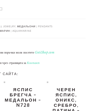
LL JEWELRY
,
МЕДАЛЬОНИ | PENDANTS
МАРИН | AQUAMARINE
лни поръчки моля посетете
GotiShop.com
н чрез страницата за
Контакт
Т САЙТА:
ЯСПИС
ЧЕРЕН
БРЕГЧА –
ЯСПИС,
МЕДАЛЬОН –
ОНИКС,
N728
СРЕБРО,
ПАТИНА –