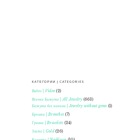
КАТЕГОРИИ | CATEGORIES
FOOTER
Видео | Video
(2)
Всички Бижута | All Jewelry
(663)
Бижута без камъни | Jewelry without gems
(1)
Брошки | Brooches
(7)
Гривни | Bracelets
(24)
Злато | Gold
(26)
Колиета | Necklaces
(10)