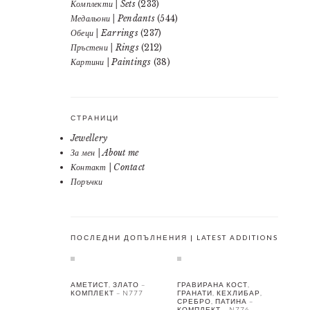
Комплекти | Sets
(233)
Медальони | Pendants
(544)
Обеци | Earrings
(237)
Пръстени | Rings
(212)
Картини | Paintings
(38)
СТРАНИЦИ
Jewellery
За мен | About me
Контакт | Contact
Поръчки
ПОСЛЕДНИ ДОПЪЛНЕНИЯ | LATEST ADDITIONS
АМЕТИСТ, ЗЛАТО –
ГРАВИРАНА КОСТ,
КОМПЛЕКТ – N777
ГРАНАТИ, КЕХЛИБАР,
СРЕБРО, ПАТИНА –
КОМПЛЕКТ – N776