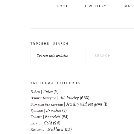
HOME
JEWELLERY
ЗЛАТО
ТЪРСЕНЕ | SEARCH
PRIMARY
Search
SIDEBAR
this
website
КАТЕГОРИИ | CATEGORIES
Видео | Video
(2)
Всички Бижута | All Jewelry
(663)
Бижута без камъни | Jewelry without gems
(1)
Брошки | Brooches
(7)
Гривни | Bracelets
(24)
Злато | Gold
(26)
Колиета | Necklaces
(10)