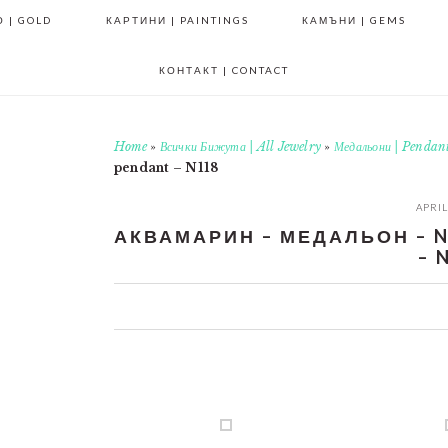
 | GOLD
КАРТИНИ | PAINTINGS
КАМЪНИ | GEMS
КОНТАКТ | CONTACT
Home
»
Всички Бижута | All Jewelry
»
Медальони | Pendan
pendant – N118
APRIL
АКВАМАРИН – МЕДАЛЬОН – N
– 
0
0
0
0