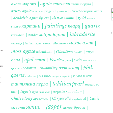
ахат мароко | agate morocco
ахат с друза |
druzy agate
дендрит ахат
гранати | Garnet
вогесит | vogesite
друза | druse
злато | gold
| dendritic agate
камея |
картини | paintings
кварц | quartz
cameo
лабрадорит | labradorite
кехлибар | amber
мъхов ахат |
ларимар | larimar
лунен камък | Moonstone
на
moss agate
обсидиан | Obsidian
оникс | onyx
опал | opal
перли | Pearls
пирит | pyrite
планински
ъни
розов кварц | pink
родонит | rhodonite
кристал
quartz
содалит | sodalite
сонора сънрайз | sonora sunrise
н
.
таитянска перла | tahitian pearl
тигрово
око | tiger's eye
халцедон |
тюркоаз | turquoise
Chalcedony
хризокола | Chrysocolla
цирконий | Cubic
яспис | jasper
яспис брегча |
zirconia