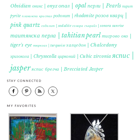
опал | opal
перли | Pearls
Obsidian
оникс | onyx
пирит |
розов кварц |
родонит | rhodonite
pyrite
планински кристал
pink quartz
содалит | sodalite
сонора сънрайз | sonora sunrise
таитянска перла | tahitian pearl
тигрово око |
tiger's eye
халцедон | Chalcedony
тюркоаз | turquoise
яспис |
хризокола | Chrysocolla
цирконий | Cubic zirconia
jasper
яспис брегча | Brecciated Jasper
STAY CONNECTED
MY FAVORITES