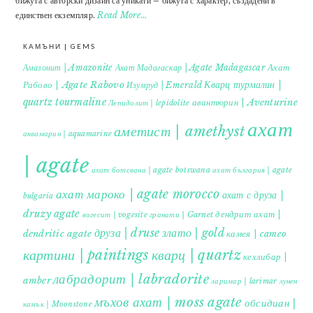
бижута с авторски дизайн са уникати – бижута с характер, създадени в
единствен екземпляр.
Read More…
КАМЪНИ | GEMS
Ахат
Амазонит | Amazonite
Ахат Мадагаскар | Agate Madagascar
Кварц турмалин |
Рабово | Agate Rabovo
Изумруд | Emerald
quartz tourmaline
авантюрин | Aventurine
Лепидолит | lepidolite
ахат
аметист | amethyst
аквамарин | aquamarine
| agate
ахат ботсвана | agate botswana
ахат българия | agate
ахат мароко | agate morocco
ахат с друза |
bulgaria
druzy agate
дендрит ахат |
гранати | Garnet
вогесит | vogesite
друза | druse
злато | gold
dendritic agate
камея | cameo
картини | paintings
кварц | quartz
кехлибар |
лабрадорит | labradorite
amber
ларимар | larimar
лунен
мъхов ахат | moss agate
обсидиан |
камък | Moonstone