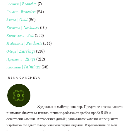
Брошки | Brooches
(7)
Гривни | Bracelets
(24)
Злато | Gold
(26)
Колиета | Necklaces
(10)
Комплекти | Sets
(233)
Медальони | Pendants
(544)
Обеци | Earrings
(237)
Пръстени | Rings
(212)
Картини | Paintings
(38)
IRENA GANCHEVA
Xудожник и майстор ювелир. Представените на вашето
внимание бижута са изцяло ръчна изработка от сребро проба 925 и
естествени камъни. Авторският дизайн, уникалните камъни и прецизната
изработка създават съвършени ювелирни изделия. Изработените от мен