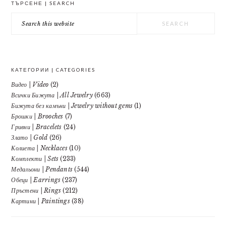
ТЪРСЕНЕ | SEARCH
SIDEBAR
Search
this
website
КАТЕГОРИИ | CATEGORIES
Видео | Video
(2)
Всички Бижута | All Jewelry
(663)
Бижута без камъни | Jewelry without gems
(1)
Брошки | Brooches
(7)
Гривни | Bracelets
(24)
Злато | Gold
(26)
Колиета | Necklaces
(10)
Комплекти | Sets
(233)
Медальони | Pendants
(544)
Обеци | Earrings
(237)
Пръстени | Rings
(212)
Картини | Paintings
(38)