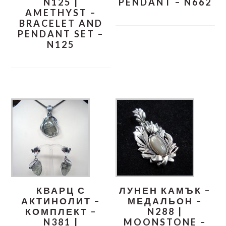
N125 |
PENDANT – N662
AMETHYST –
BRACELET AND
PENDANT SET –
N125
КВАРЦ С
ЛУНЕН КАМЪК –
АКТИНОЛИТ –
МЕДАЛЬОН –
КОМПЛЕКТ –
N288 |
N381 |
MOONSTONE –