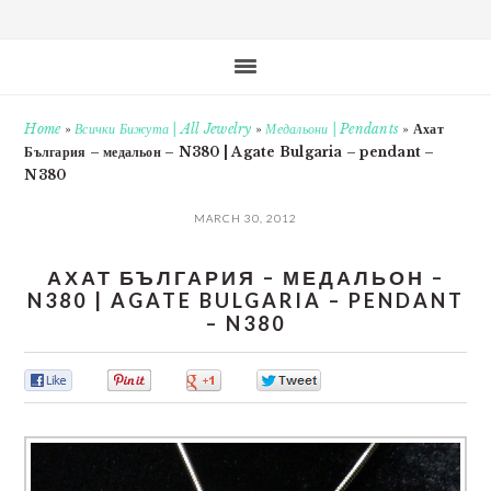
Home
»
Всички Бижута | All Jewelry
»
Медальони | Pendants
»
Ахат
България – медальон – N380 | Agate Bulgaria – pendant –
N380
MARCH 30, 2012
АХАТ БЪЛГАРИЯ – МЕДАЛЬОН –
N380 | AGATE BULGARIA – PENDANT
– N380
0
0
0
0