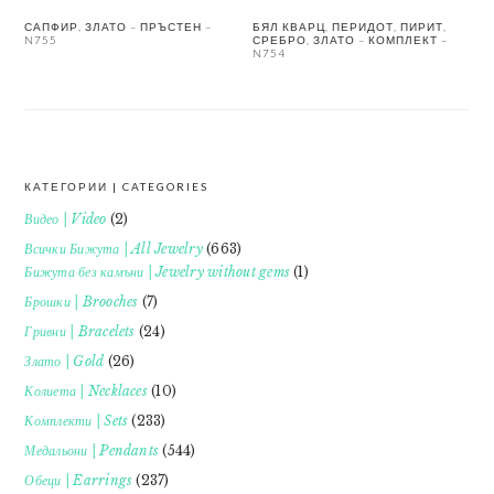
САПФИР, ЗЛАТО – ПРЪСТЕН –
БЯЛ КВАРЦ, ПЕРИДОТ, ПИРИТ,
N755
СРЕБРО, ЗЛАТО – КОМПЛЕКТ –
N754
КАТЕГОРИИ | CATEGORIES
FOOTER
Видео | Video
(2)
Всички Бижута | All Jewelry
(663)
Бижута без камъни | Jewelry without gems
(1)
Брошки | Brooches
(7)
Гривни | Bracelets
(24)
Злато | Gold
(26)
Колиета | Necklaces
(10)
Комплекти | Sets
(233)
Медальони | Pendants
(544)
Обеци | Earrings
(237)