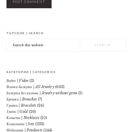
PRIMARY
ТЪРСЕНЕ | SEARCH
SIDEBAR
Search
this
website
КАТЕГОРИИ | CATEGORIES
Видео | Video
(2)
Всички Бижута | All Jewelry
(663)
Бижута без камъни | Jewelry without gems
(1)
Брошки | Brooches
(7)
Гривни | Bracelets
(24)
Злато | Gold
(26)
Колиета | Necklaces
(10)
Комплекти | Sets
(233)
Медальони | Pendants
(544)