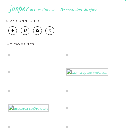
jasper
яспис брегча | Brecciated Jasper
STAY CONNECTED
MY FAVORITES