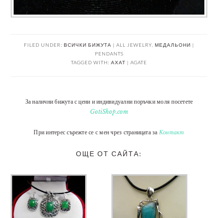
FILED UNDER:
ВСИЧКИ БИЖУТА | ALL JEWELRY
,
МЕДАЛЬОНИ |
PENDANTS
TAGGED WITH:
АХАТ | AGATE
За налични бижута с цени и индивидуални поръчки моля посетете
GotiShop.com
При интерес сърежте се с мен чрез страницата за
Контакт
ОЩЕ ОТ САЙТА: