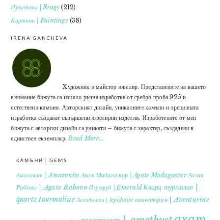
Пръстени | Rings
(212)
Картини | Paintings
(38)
IRENA GANCHEVA
Xудожник и майстор ювелир. Представените на вашето
внимание бижута са изцяло ръчна изработка от сребро проба 925 и
естествени камъни. Авторският дизайн, уникалните камъни и прецизната
изработка създават съвършени ювелирни изделия. Изработените от мен
бижута с авторски дизайн са уникати – бижута с характер, създадени в
единствен екземпляр.
Read More…
КАМЪНИ | GEMS
Ахат
Амазонит | Amazonite
Ахат Мадагаскар | Agate Madagascar
Кварц турмалин |
Рабово | Agate Rabovo
Изумруд | Emerald
quartz tourmaline
авантюрин | Aventurine
Лепидолит | lepidolite
ахат
аметист | amethyst