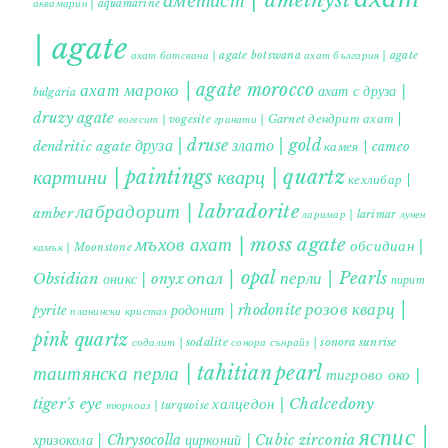
аквамарин | aquamarine
| agate
ахат ботсвана | agate botswana
ахат българия | agate
ахат мароко | agate morocco
ахат с друза |
bulgaria
druzy agate
дендрит ахат |
гранати | Garnet
вогесит | vogesite
друза | druse
злато | gold
dendritic agate
камея | cameo
картини | paintings
кварц | quartz
кехлибар |
лабрадорит | labradorite
amber
ларимар | larimar
лунен
мъхов ахат | moss agate
обсидиан |
камък | Moonstone
опал | opal
перли | Pearls
Obsidian
оникс | onyx
пирит |
розов кварц |
родонит | rhodonite
pyrite
планински кристал
pink quartz
содалит | sodalite
сонора сънрайз | sonora sunrise
таитянска перла | tahitian pearl
тигрово око |
tiger's eye
халцедон | Chalcedony
тюркоаз | turquoise
яспис |
хризокола | Chrysocolla
цирконий | Cubic zirconia