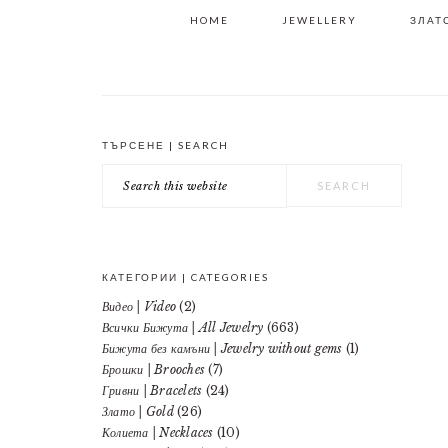
HOME
JEWELLERY
ЗЛАТО
ТЪРСЕНЕ | SEARCH
PRIMARY
Search
SIDEBAR
this
website
КАТЕГОРИИ | CATEGORIES
Видео | Video
(2)
Всички Бижута | All Jewelry
(663)
Бижута без камъни | Jewelry without gems
(1)
Брошки | Brooches
(7)
Гривни | Bracelets
(24)
Злато | Gold
(26)
Колиета | Necklaces
(10)