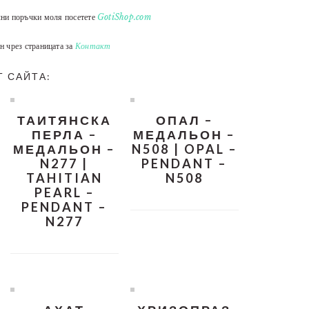
лни поръчки моля посетете
GotiShop.com
н чрез страницата за
Контакт
Т САЙТА:
ТАИТЯНСКА
ОПАЛ –
ПЕРЛА –
МЕДАЛЬОН –
МЕДАЛЬОН –
N508 | OPAL –
N277 |
PENDANT –
TAHITIAN
N508
PEARL –
PENDANT –
N277