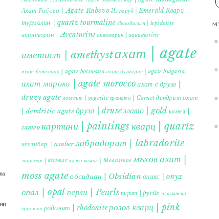
Кварц
Ахат Рабово | Agate Rabovo
Изумруд | Emerald
турмалин | quartz tourmaline
Лепидолит | lepidolite
M
авантюрин | Aventurine
аквамарин | aquamarine
ахат | agate
аметист | amethyst
ахат ботсвана | agate botswana
ахат българия | agate bulgaria
ахат мароко | agate morocco
ахат с друза |
druzy agate
дендрит ахат
гранати | Garnet
вогесит | vogesite
друза | druse
злато | gold
| dendritic agate
камея |
картини | paintings
кварц | quartz
cameo
лабрадорит | labradorite
кехлибар | amber
мъхов ахат |
ларимар | larimar
лунен камък | Moonstone
на
moss agate
обсидиан | Obsidian
оникс | onyx
опал | opal
перли | Pearls
пирит | pyrite
планински
ъни
розов кварц | pink
родонит | rhodonite
кристал