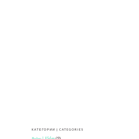
КАТЕГОРИИ | CATEGORIES
FOOTER
Видео | Video
(2)