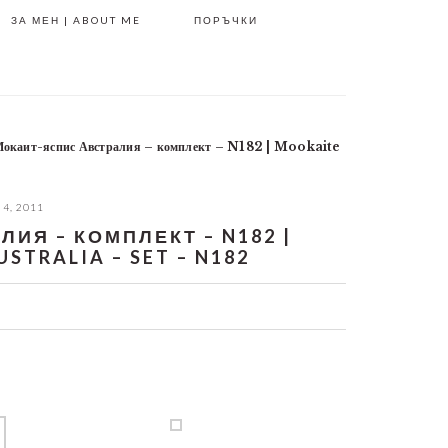
ЗА МЕН | ABOUT ME
ПОРЪЧКИ
окаит-яспис Австралия – комплект – N182 | Mookaite
 4, 2011
ИЯ – КОМПЛЕКТ – N182 |
STRALIA – SET – N182