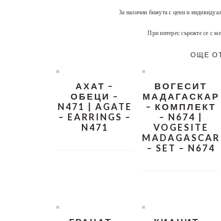
За налични бижута с цени и индивидуа
При интерес сърежте се с ме
ОЩЕ О
АХАТ –
ВОГЕСИТ
ОБЕЦИ –
МАДАГАСКАР
N471 | AGATE
– КОМПЛЕКТ
– EARRINGS –
– N674 |
N471
VOGESITE
MADAGASCAR
– SET – N674