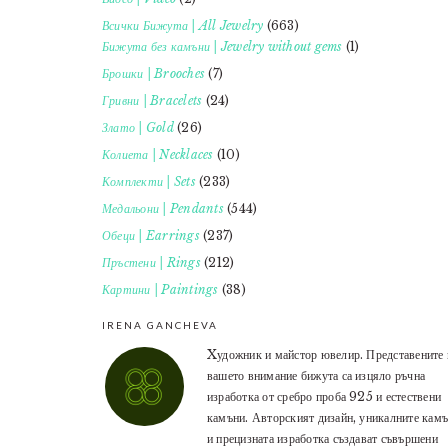
Всички Бижута | All Jewelry
(663)
Бижута без камъни | Jewelry without gems
(1)
Брошки | Brooches
(7)
Гривни | Bracelets
(24)
Злато | Gold
(26)
Колиета | Necklaces
(10)
Комплекти | Sets
(233)
Медальони | Pendants
(544)
Обеци | Earrings
(237)
Пръстени | Rings
(212)
Картини | Paintings
(38)
IRENA GANCHEVA
Xудожник и майстор ювелир. Представените 
вашето внимание бижута са изцяло ръчна
изработка от сребро проба 925 и естествени
камъни. Авторският дизайн, уникалните кам
и прецизната изработка създават съвършени