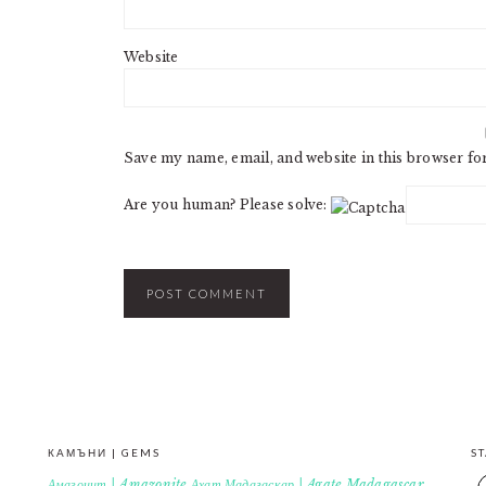
Website
Save my name, email, and website in this browser fo
Are you human? Please solve:
КАМЪНИ | GEMS
S
Амазонит | Amazonite
Ахат Мадагаскар | Agate Madagascar