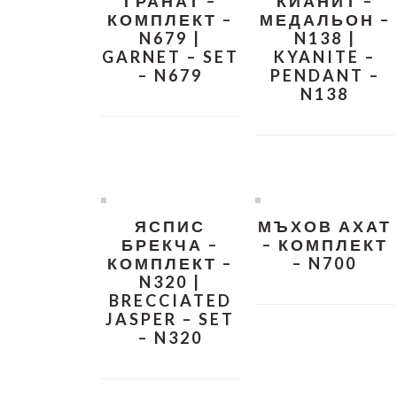
ГРАНАТ –
КИАНИТ –
КОМПЛЕКТ –
МЕДАЛЬОН –
N679 |
N138 |
GARNET – SET
KYANITE –
– N679
PENDANT –
N138
ЯСПИС
МЪХОВ АХАТ
БРЕКЧА –
– КОМПЛЕКТ
КОМПЛЕКТ –
– N700
N320 |
BRECCIATED
JASPER – SET
– N320