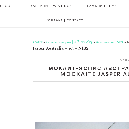
 | GOLD
КАРТИНИ | PAINTINGS
КАМЪНИ | GEMS
КОНТАКТ | CONTACT
Home
»
Всички Бижута | All Jewelry
»
Комплекти | Sets
»
М
Jasper Australia – set – N182
APRIL
МОКАИТ-ЯСПИС АВСТРАЛ
MOOKAITE JASPER AU
0
0
0
0