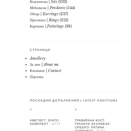
Комплекти | Sets
(233)
Медальони | Pendants
(544)
Обеци | Earrings
(237)
Пръстени | Rings
(212)
Картини | Paintings
(38)
СТРАНИЦИ
Jewellery
За мен | About me
Контакт | Contact
Поръчки
ПОСЛЕДНИ ДОПЪЛНЕНИЯ | LATEST ADDITIONS
АМЕТИСТ, ЗЛАТО –
ГРАВИРАНА КОСТ,
КОМПЛЕКТ – N777
ГРАНАТИ, КЕХЛИБАР,
СРЕБРО, ПАТИНА –
КОМПЛЕКТ – N776