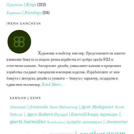
Пръстени | Rings
(212)
Картини | Paintings
(38)
IRENA GANCHEVA
Xудожник и майстор ювелир. Представените на вашето
внимание бижута са изцяло ръчна изработка от сребро проба 925 и
естествени камъни. Авторският дизайн, уникалните камъни и прецизната
изработка създават съвършени ювелирни изделия. Изработените от мен
бижута с авторски дизайн са уникати – бижута с характер, създадени в
единствен екземпляр.
Read More…
КАМЪНИ | GEMS
Ахат
Амазонит | Amazonite
Ахат Мадагаскар | Agate Madagascar
Кварц турмалин |
Рабово | Agate Rabovo
Изумруд | Emerald
quartz tourmaline
авантюрин | Aventurine
Лепидолит | lepidolite
ахат