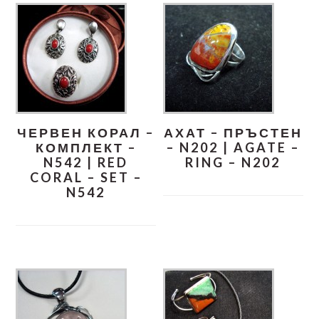
ЧЕРВЕН КОРАЛ –
АХАТ – ПРЪСТЕН
КОМПЛЕКТ –
– N202 | AGATE –
N542 | RED
RING – N202
CORAL – SET –
N542