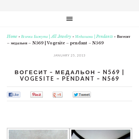
Home
»
Всички Бижута | All Jewelry
»
Медальони | Pendants
»
Вогесит
– медальон – N569 | Vogesite – pendant – N569
JANUARY 25, 2013
ВОГЕСИТ – МЕДАЛЬОН – N569 |
VOGESITE – PENDANT – N569
0
0
0
0