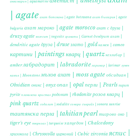
аметист | amethyst
аквамарин | aquamarine
| agate
ахат ботсвана | agate botswana
ахат българия | agate
ахат мароко | agate morocco
ахат с друза |
bulgaria
druzy agate
дендрит ахат |
гранати | Garnet
вогесит | vogesite
друза | druse
злато | gold
dendritic agate
камея | cameo
картини | paintings
кварц | quartz
кехлибар |
лабрадорит | labradorite
amber
ларимар | larimar
лунен
мъхов ахат | moss agate
обсидиан |
камък | Moonstone
опал | opal
перли | Pearls
Obsidian
оникс | onyx
пирит |
розов кварц |
родонит | rhodonite
pyrite
планински кристал
pink quartz
содалит | sodalite
сонора сънрайз | sonora sunrise
таитянска перла | tahitian pearl
тигрово око |
tiger's eye
халцедон | Chalcedony
тюркоаз | turquoise
яспис |
хризокола | Chrysocolla
цирконий | Cubic zirconia