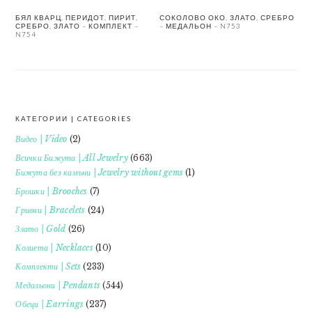
БЯЛ КВАРЦ, ПЕРИДОТ, ПИРИТ,
СОКОЛОВО ОКО, ЗЛАТО, СРЕБРО
СРЕБРО, ЗЛАТО – КОМПЛЕКТ –
– МЕДАЛЬОН – N753
N754
КАТЕГОРИИ | CATEGORIES
FOOTER
Видео | Video
(2)
Всички Бижута | All Jewelry
(663)
Бижута без камъни | Jewelry without gems
(1)
Брошки | Brooches
(7)
Гривни | Bracelets
(24)
Злато | Gold
(26)
Колиета | Necklaces
(10)
Комплекти | Sets
(233)
Медальони | Pendants
(544)
Обеци | Earrings
(237)