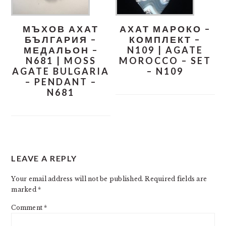
МЪХОВ АХАТ
АХАТ МАРОКО –
БЪЛГАРИЯ –
КОМПЛЕКТ –
МЕДАЛЬОН –
N109 | AGATE
N681 | MOSS
MOROCCO – SET
AGATE BULGARIA
– N109
– PENDANT –
N681
READER
LEAVE A REPLY
INTERACTIONS
Your email address will not be published.
Required fields are
marked
*
Comment
*