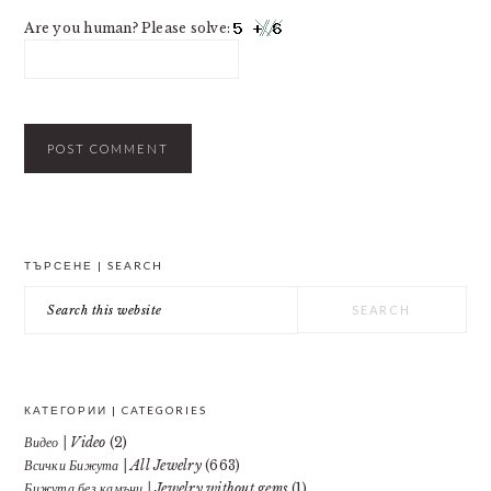
Are you human? Please solve:
PRIMARY
ТЪРСЕНЕ | SEARCH
SIDEBAR
Search
this
website
КАТЕГОРИИ | CATEGORIES
Видео | Video
(2)
Всички Бижута | All Jewelry
(663)
Бижута без камъни | Jewelry without gems
(1)