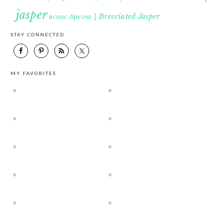
jasper
яспис брегча | Brecciated Jasper
STAY CONNECTED
MY FAVORITES