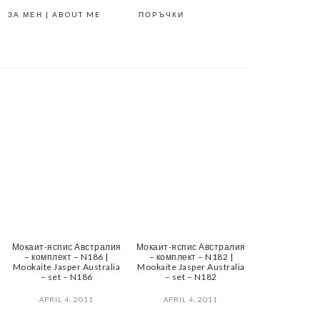
ЗА МЕН | ABOUT ME
ПОРЪЧКИ
Мокаит-яспис Австралия
Мокаит-яспис Австралия
– комплект – N186 |
– комплект – N182 |
Mookaite Jasper Australia
Mookaite Jasper Australia
– set – N186
– set – N182
APRIL 4, 2011
APRIL 4, 2011