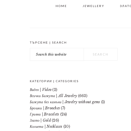
HOME
JEWELLERY
ЗЛАТО
ТЪРСЕНЕ | SEARCH
PRIMARY
Search
SIDEBAR
this
website
КАТЕГОРИИ | CATEGORIES
Видео | Video
(2)
Всички Бижута | All Jewelry
(663)
Бижута без камъни | Jewelry without gems
(1)
Брошки | Brooches
(7)
Гривни | Bracelets
(24)
Злато | Gold
(26)
Колиета | Necklaces
(10)