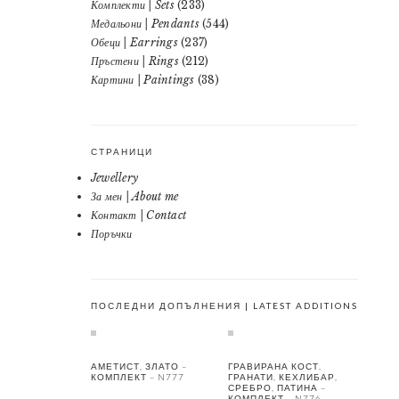
Комплекти | Sets
(233)
Медальони | Pendants
(544)
Обеци | Earrings
(237)
Пръстени | Rings
(212)
Картини | Paintings
(38)
СТРАНИЦИ
Jewellery
За мен | About me
Контакт | Contact
Поръчки
ПОСЛЕДНИ ДОПЪЛНЕНИЯ | LATEST ADDITIONS
АМЕТИСТ, ЗЛАТО –
ГРАВИРАНА КОСТ,
КОМПЛЕКТ – N777
ГРАНАТИ, КЕХЛИБАР,
СРЕБРО, ПАТИНА –
КОМПЛЕКТ – N776