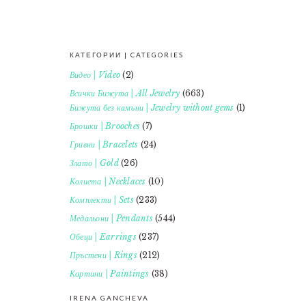
КАТЕГОРИИ | CATEGORIES
FOOTER
Видео | Video
(2)
Всички Бижута | All Jewelry
(663)
Бижута без камъни | Jewelry without gems
(1)
Брошки | Brooches
(7)
Гривни | Bracelets
(24)
Злато | Gold
(26)
Колиета | Necklaces
(10)
Комплекти | Sets
(233)
Медальони | Pendants
(544)
Обеци | Earrings
(237)
Пръстени | Rings
(212)
Картини | Paintings
(38)
IRENA GANCHEVA