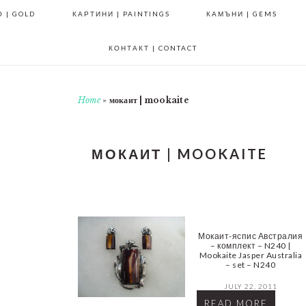
 | GOLD
КАРТИНИ | PAINTINGS
КАМЪНИ | GEMS
КОНТАКТ | CONTACT
Home
»
мокаит | mookaite
МОКАИТ | MOOKAITE
Мокаит-яспис Австралия
– комплект – N240 |
Mookaite Jasper Australia
– set – N240
JULY 22, 2011
READ MORE