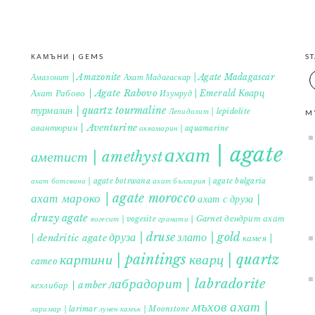
КАМЪНИ | GEMS
S
Амазонит | Amazonite
Ахат Мадагаскар | Agate Madagascar
Кварц
Ахат Рабово | Agate Rabovo
Изумруд | Emerald
турмалин | quartz tourmaline
Лепидолит | lepidolite
M
авантюрин | Aventurine
аквамарин | aquamarine
ахат | agate
аметист | amethyst
ахат ботсвана | agate botswana
ахат българия | agate bulgaria
ахат мароко | agate morocco
ахат с друза |
druzy agate
дендрит ахат
гранати | Garnet
вогесит | vogesite
друза | druse
злато | gold
| dendritic agate
камея |
картини | paintings
кварц | quartz
cameo
лабрадорит | labradorite
кехлибар | amber
мъхов ахат |
ларимар | larimar
лунен камък | Moonstone