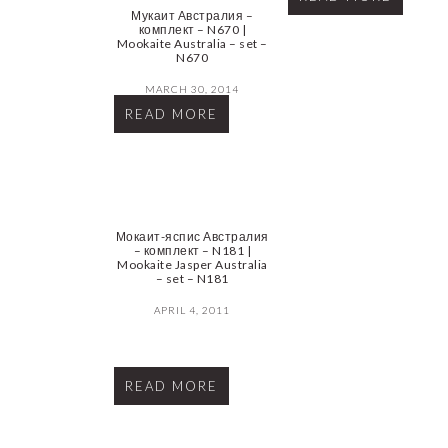
Мукаит Австралия –
комплект – N670 |
Mookaite Australia – set –
N670
MARCH 30, 2014
READ MORE
Мокаит-яспис Австралия
– комплект – N181 |
Mookaite Jasper Australia
– set – N181
APRIL 4, 2011
READ MORE