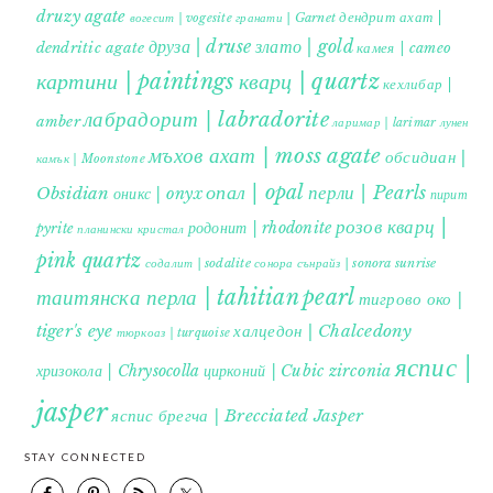
druzy agate
дендрит ахат |
гранати | Garnet
вогесит | vogesite
друза | druse
злато | gold
dendritic agate
камея | cameo
картини | paintings
кварц | quartz
кехлибар |
лабрадорит | labradorite
amber
ларимар | larimar
лунен
мъхов ахат | moss agate
обсидиан |
камък | Moonstone
опал | opal
перли | Pearls
Obsidian
оникс | onyx
пирит |
розов кварц |
родонит | rhodonite
pyrite
планински кристал
pink quartz
содалит | sodalite
сонора сънрайз | sonora sunrise
таитянска перла | tahitian pearl
тигрово око |
tiger's eye
халцедон | Chalcedony
тюркоаз | turquoise
яспис |
хризокола | Chrysocolla
цирконий | Cubic zirconia
jasper
яспис брегча | Brecciated Jasper
STAY CONNECTED