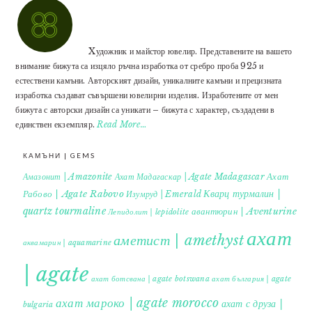
Xудожник и майстор ювелир. Представените на вашето
внимание бижута са изцяло ръчна изработка от сребро проба 925 и
естествени камъни. Авторският дизайн, уникалните камъни и прецизната
изработка създават съвършени ювелирни изделия. Изработените от мен
бижута с авторски дизайн са уникати – бижута с характер, създадени в
единствен екземпляр.
Read More…
КАМЪНИ | GEMS
Ахат
Амазонит | Amazonite
Ахат Мадагаскар | Agate Madagascar
Кварц турмалин |
Рабово | Agate Rabovo
Изумруд | Emerald
quartz tourmaline
авантюрин | Aventurine
Лепидолит | lepidolite
ахат
аметист | amethyst
аквамарин | aquamarine
| agate
ахат ботсвана | agate botswana
ахат българия | agate
ахат мароко | agate morocco
ахат с друза |
bulgaria