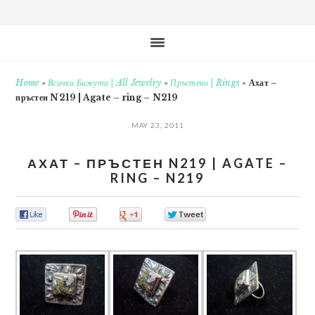
Home
»
Всички Бижута | All Jewelry
»
Пръстени | Rings
»
Ахат –
пръстен N219 | Agate – ring – N219
MAY 23, 2011
АХАТ – ПРЪСТЕН N219 | AGATE –
RING – N219
0
0
0
0