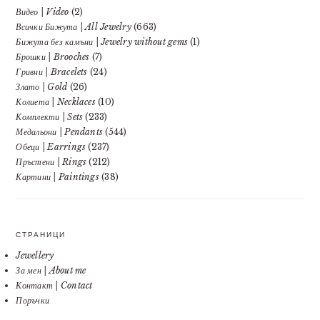
Видео | Video
(2)
Всички Бижута | All Jewelry
(663)
Бижута без камъни | Jewelry without gems
(1)
Брошки | Brooches
(7)
Гривни | Bracelets
(24)
Злато | Gold
(26)
Колиета | Necklaces
(10)
Комплекти | Sets
(233)
Медальони | Pendants
(544)
Обеци | Earrings
(237)
Пръстени | Rings
(212)
Картини | Paintings
(38)
СТРАНИЦИ
Jewellery
За мен | About me
Контакт | Contact
Поръчки