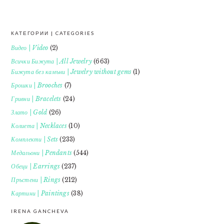
КАТЕГОРИИ | CATEGORIES
FOOTER
Видео | Video
(2)
Всички Бижута | All Jewelry
(663)
Бижута без камъни | Jewelry without gems
(1)
Брошки | Brooches
(7)
Гривни | Bracelets
(24)
Злато | Gold
(26)
Колиета | Necklaces
(10)
Комплекти | Sets
(233)
Медальони | Pendants
(544)
Обеци | Earrings
(237)
Пръстени | Rings
(212)
Картини | Paintings
(38)
IRENA GANCHEVA