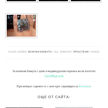
FILED UNDER:
ВСИЧКИ БИЖУТА | ALL JEWELRY
,
ПРЪСТЕНИ | RINGS
За налични бижута с цени и индивидуални поръчки моля посетете
GotiShop.com
При интерес сърежте се с мен чрез страницата за
Контакт
ОЩЕ ОТ САЙТА: