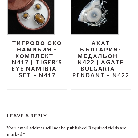
ТИГРОВО ОКО
АХАТ
НАМИБИЯ –
БЪЛГАРИЯ-
КОМПЛЕКТ –
МЕДАЛЬОН –
N417 | TIGER’S
N422 | AGATE
EYE NAMIBIA –
BULGARIA –
SET – N417
PENDANT – N422
READER
LEAVE A REPLY
INTERACTIONS
Your email address will not be published.
Required fields are
marked
*