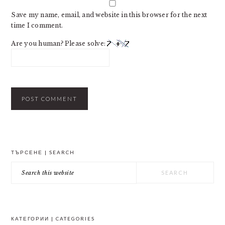
Save my name, email, and website in this browser for the next
time I comment.
Are you human? Please solve:
PRIMARY
ТЪРСЕНЕ | SEARCH
SIDEBAR
Search
this
website
КАТЕГОРИИ | CATEGORIES